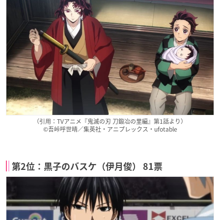
（引用：TVアニメ『鬼滅の刃 刀鍛冶の里編』第1話より）
©吾峠呼世晴／集英社・アニプレックス・ufotable
第2位：黒子のバスケ（伊月俊） 81票