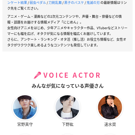
ンケート結果
/
弱虫ペダル
/
刀剣乱舞
/
黒子のバスケ
/
鬼滅の刃
の最新情報はリン
ク先をご覧ください。
アニメ・ゲーム・漫画などの2次元コンテンツや、声優・舞台・俳優などの情
報・話題をお届けする情報メディア「にじめん」。
女性向けアニメをはじめ、少年アニメやキャラクター作品、VTuberなどストリー
マーにも幅を広げ、オタクが気になる情報を幅広くお届けしています。
さらに、アンケート・ランキング・オタ活（推し活）お役立ち情報など、女性オ
タクがワクワク楽しめるようなコンテンツも発信しています。
VOICE ACTOR
みんなが気になっている声優さん
宮野真守
下野紘
速水奨