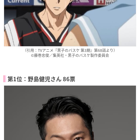
（引用：TVアニメ『黒子のバスケ 第3期』第68話より）
©藤巻忠俊／集英社・黒子のバスケ製作委員会
第1位：野島健児さん 86票