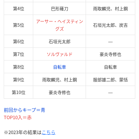
第4位
巴形薙刀
雨取麟児、村上鋼
アーサー・ヘイスティン
第5位
石垣光太郎、炭吉
グズ
第6位
石垣光太郎
―
第7位
ソルヴァルド
豪炎寺修也
第8位
自転車
自転車
第9位
雨取麟児、村上鋼
服部雄二郎、蒙恬
第10位
豪炎寺修也
―
前回からキープ＝青
TOP10入＝赤
※2023年の結果は
こちら