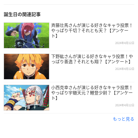
誕生日の関連記事
斉藤壮馬さんが演じる好きなキャラ投票！
やっぱり千切？それとも天？【アンケー
ト】
2024年4月12日
下野紘さんが演じる好きなキャラ投票！や
っぱり善逸？それとも翔？【アンケート】
（引用：青二プロダクション
公式サイト
）
2024年4月12日
野島裕史
さんは東京都出身で現在青二プロダクションに所属し
小西克幸さんが演じる好きなキャラ投票！
ており、今年で51歳を迎えます。
やっぱり宇髄天元？鯉登少尉？【アンケー
ト】
ミキサーの仕事の傍ら行っていたナレーターが仲間内で好評だ
2024年4月12日
ったことと、弟の
野島健児
さんが既に声優としてデビューして
もっと見る
いたことから、自身も声優を目指すことにした裕史さん。
養成所を経て、2000年にデビューを果たしました。