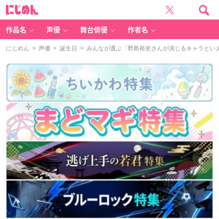
に
じ
め
ん
作品名
声優
舞台俳優
作者名
にじめん
>
声優
>
誕生日
> みんなが選ぶ「野島裕史さんが演じるキャラといえば