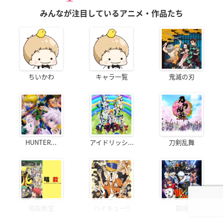
みんなが注目しているアニメ・作品たち
ちいかわ
キャラ一覧
鬼滅の刃
HUNTER...
アイドリッシ...
刀剣乱舞
暗殺教室
ハイキュー!!
銀魂