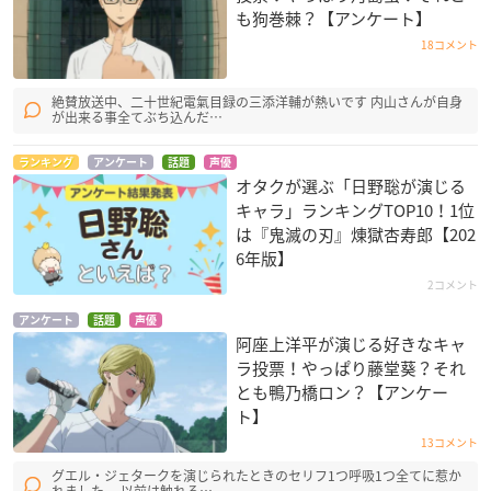
も狗巻棘？【アンケート】
18コメント
絶賛放送中、二十世紀電氣目録の三添洋輔が熱いです 内山さんが自身
が出来る事全てぶち込んだ…
ランキング
アンケート
話題
声優
オタクが選ぶ「日野聡が演じる
キャラ」ランキングTOP10！1位
は『鬼滅の刃』煉󠄁獄杏寿郎【202
6年版】
2コメント
アンケート
話題
声優
阿座上洋平が演じる好きなキャ
ラ投票！やっぱり藤堂葵？それ
とも鴨乃橋ロン？【アンケー
ト】
13コメント
グエル・ジェタークを演じられたときのセリフ1つ呼吸1つ全てに惹か