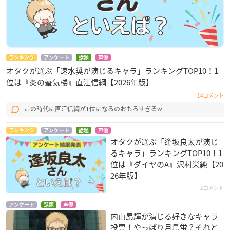
ランキング
アンケート
話題
声優
オタクが選ぶ「速水奨が演じるキャラ」ランキングTOP10！1
位は『炎の蜃気楼』直江信綱【2026年版】
14コメント
この時代に直江信綱が1位になるのおもろすぎるw
ランキング
アンケート
話題
声優
オタクが選ぶ「逢坂良太が演じ
るキャラ」ランキングTOP10！1
位は『ダイヤのA』沢村栄純【20
26年版】
2コメント
アンケート
話題
声優
内山昂輝が演じる好きなキャラ
投票！やっぱり月島蛍？それと