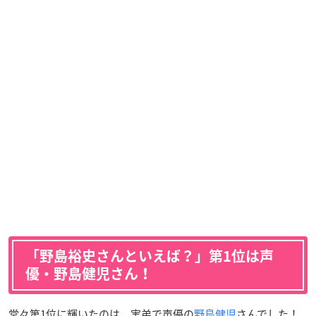
「野島裕史さんといえば？」第1位は声
優・野島健児さん！
堂々第1位に輝いたのは、実弟で声優の
野島健児
さんでした！