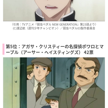
（引用：TVアニメ『弱虫ペダル NEW GENERATION』第23話より）
(C)渡辺航（週刊少年チャンピオン）／弱虫ペダル03製作委員会
第5位：アガサ・クリスティーの名探偵ポワロとマ
ープル（アーサー・ヘイスティングズ） 42票