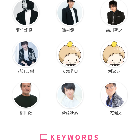
諏訪部順一
鈴村健一
森川智之
花江夏樹
大塚芳忠
村瀬歩
稲田徹
斉藤壮馬
三宅健太
KEYWORDS