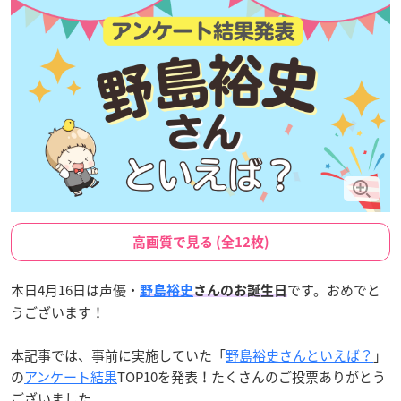
高画質で見る (全12枚)
本日4月16日は声優・
です。おめでと
野島裕史
さんのお誕生日
うございます！
本記事では、事前に実施していた「
野島裕史さんといえば？
」
の
アンケート結果
TOP10を発表！たくさんのご投票ありがとう
ございました。