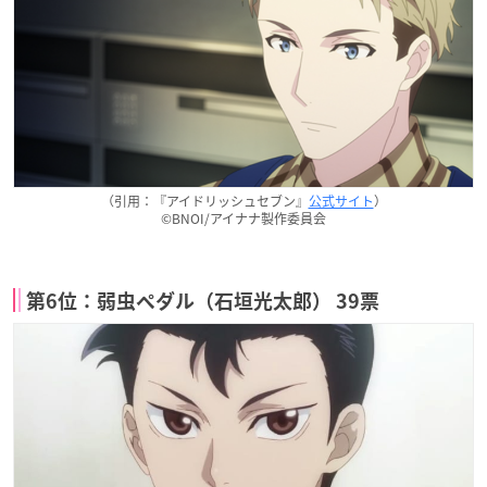
（引用：『アイドリッシュセブン』
公式サイト
）
©BNOI/アイナナ製作委員会
第6位：弱虫ペダル（石垣光太郎） 39票