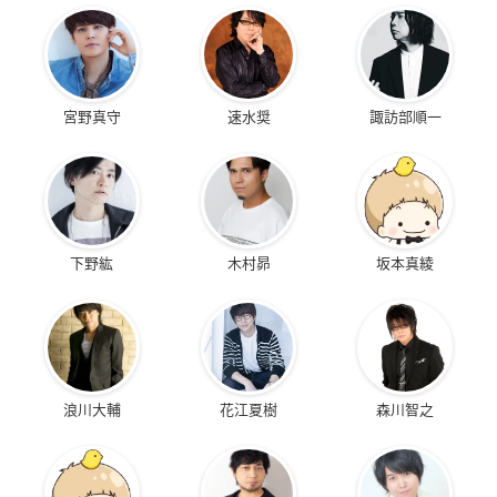
宮野真守
速水奨
諏訪部順一
下野紘
木村昴
坂本真綾
浪川大輔
花江夏樹
森川智之