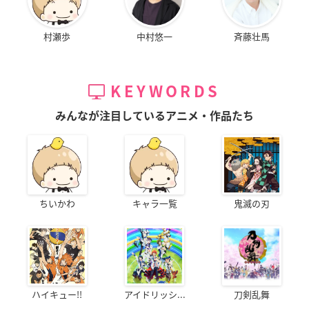
村瀬歩
中村悠一
斉藤壮馬
KEYWORDS
みんなが注目しているアニメ・作品たち
ちいかわ
キャラ一覧
鬼滅の刃
ハイキュー!!
アイドリッシ...
刀剣乱舞