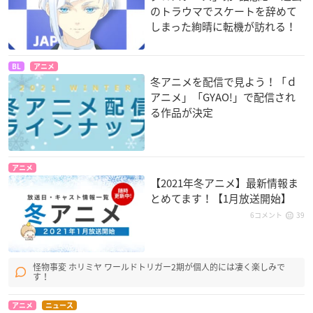
のトラウマでスケートを辞めて
しまった絢晴に転機が訪れる！
BL
アニメ
冬アニメを配信で見よう！「ｄ
アニメ」「GYAO!」で配信され
る作品が決定
アニメ
【2021年冬アニメ】最新情報ま
とめてます！【1月放送開始】
6コメント
39
怪物事変 ホリミヤ ワールドトリガー2期が個人的には凄く楽しみで
す！
アニメ
ニュース