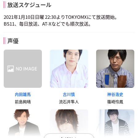
放送スケジュール
2021年1月10日日曜 22:30よりTOKYOMXにて放送開始。
BS11、毎日放送、AT-Xなどでも順次放送。
声優
内田雄馬
古川慎
神谷浩史
前島絢晴
流石井隼人
篠崎怜鳳