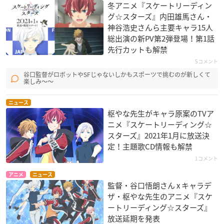
冬アニメ『スケートリーディン
グ☆スターズ』内田雄馬さん・
神谷浩史さんら主要キャラ15人
総出演の新PV第2弾登場！第1話
先行カットも解禁
5コメント
谷口監督がロボットやSFじゃないしかもスポーツで挑むのが新しくて
楽しみ～～
ニュース
枢やな先生がキャラ原案のTVア
ニメ『スケートリーディング☆
スターズ』2021年1月に放送決
定！主題歌CD情報も解禁
1コメント
アニメ
ニュース
監督・谷口悟朗さん x キャラデ
ザ・枢やな先生のアニメ『スケ
ートリーディング☆スターズ』
放送延期を発表