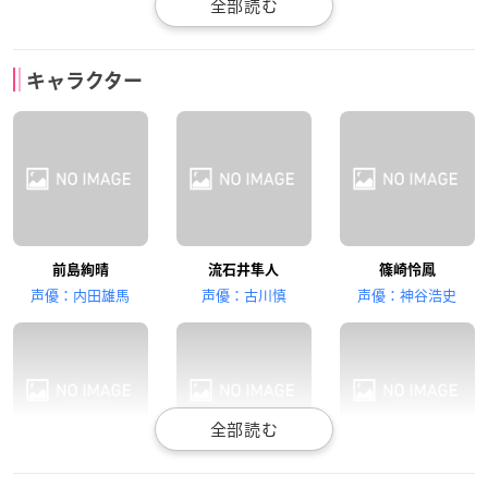
日野聡
前野智昭
花江夏樹
キャラクター
寺内正太郎
桐山樹
望月雪光
土田玲央
千葉翔也
佐藤元
前島絢晴
流石井隼人
篠崎怜鳳
望月暁光
城ノ内颯太
窪田智之
声優：内田雄馬
声優：古川慎
声優：神谷浩史
梅原裕一郎
小野友樹
竹田海渡
寺内正太郎
桐山樹
望月雪光