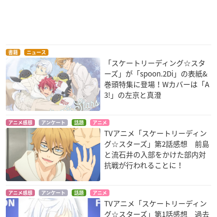
書籍
ニュース
「スケートリーディング☆スタ
ーズ」が「spoon.2Di」の表紙&
巻頭特集に登場！Wカバーは「A
3!」の左京と真澄
アニメ感想
アンケート
話題
アニメ
TVアニメ「スケートリーディン
グ☆スターズ」第2話感想 前島
と流石井の入部をかけた部内対
抗戦が行われることに！
アニメ感想
アンケート
話題
アニメ
TVアニメ「スケートリーディン
グ☆スターズ」第1話感想 過去