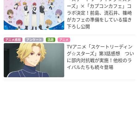
ーズ」×「カプコンカフェ」コ
ラボ決定！前島、流石井、篠崎
がカフェの準備をしている描き
下ろし公開
アニメ感想
アンケート
話題
アニメ
TVアニメ「スケートリーディン
グ☆スターズ」第3話感想 つい
に部内対抗戦が実施！他校のラ
イバルたちも続々登場