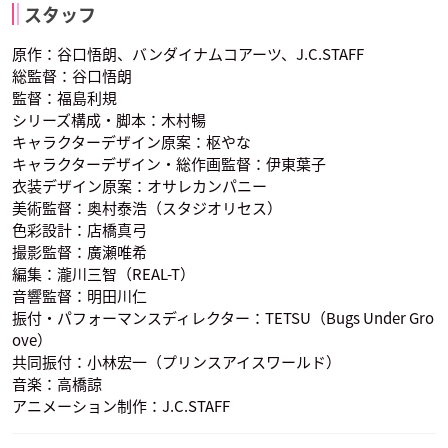
姫川泉澄
氷室泰冴
倉吉虎之助
スタッフ
声優：日野聡
声優：前野智昭
声優：花江夏樹
原作：谷口悟朗、バンダイナムコアーツ、J.C.STAFF
総監督：谷口悟朗
監督：福島利規
シリーズ構成・脚本：木村暢
キャラクターデザイン原案：枢やな
キャラクターデザイン・総作画監督：伊東葉子
衣装デザイン原案：オサレカンパニー
斉藤壮馬
野島裕史
野島健児
望月暁光
城ノ内颯太
窪田智之
美術監督：奥村泰浩（スタジオリセス）
久遠寺夢空
石川一
石川二
声優：土田玲央
声優：千葉翔也
声優：佐藤元
色彩設計：店橋真弓
撮影監督：廣瀬唯希
編集：瀧川三智（REAL-T）
音響監督：明田川仁
振付・パフォーマンスディレクター：TETSU（Bugs Under Gro
ove）
共同振付：小林宏一（プリンスアイスワールド）
音楽：高橋諒
姫川泉澄
氷室泰冴
倉吉虎之助
声優：梅原裕一郎
声優：小野友樹
声優：竹田海渡
アニメーション制作：J.C.STAFF