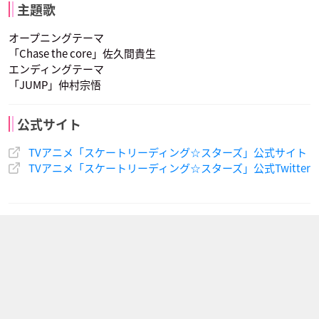
主題歌
オープニングテーマ
「Chase the core」佐久間貴生
エンディングテーマ
「JUMP」仲村宗悟
久遠寺夢空
石川一
石川二
声優：斉藤壮馬
声優：野島裕史
声優：野島健児
公式サイト
TVアニメ「スケートリーディング☆スターズ」公式サイト
TVアニメ「スケートリーディング☆スターズ」公式Twitter