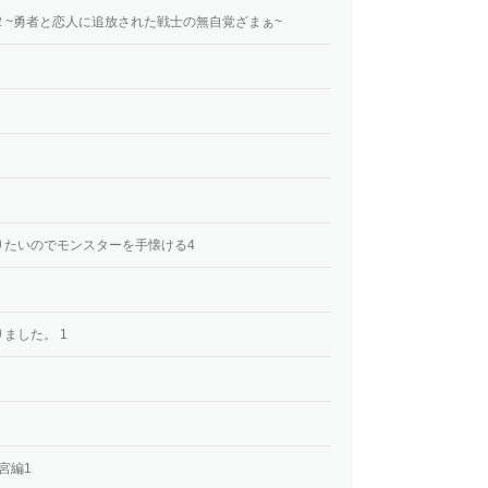
2 ~勇者と恋人に追放された戦士の無自覚ざまぁ~
りたいのでモンスターを手懐ける4
ました。 1
宮編1