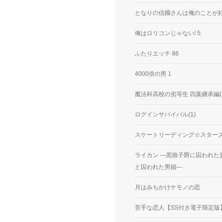
となりの信國さんは俺のことが好
俺はロリコンじゃない! 5
ふたりエッチ 86
4000倍の男 1
魔法科高校の劣等生 四葉継承編(3
ログインサバイバル(1)
スケートリーディング☆スターズ(2
ライカン ―黒狼子爵に囚われた
と囚われた男娼―
月はみちかけケモノの恋
苦手な恋人【SS付き電子限定版