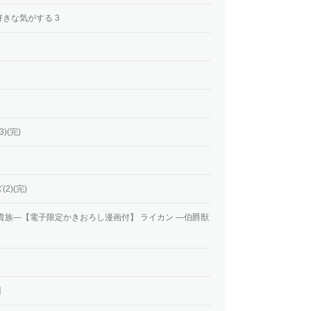
きな気がする 3
)(完)
)(完)
貴族―【電子限定かきおろし漫画付】 ライカン ―伯爵獣
】