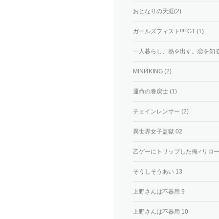
おとなりの天涯(2)
ガールズフィスト!!!! GT (1)
一人暮らし、熱を出す。恋を知る
MINI4KING (2)
運命の巻戻士 (1)
チェインレンサー (2)
異世界女子監獄 02
乙ゲーにトリップした俺♂リロード 
そうしそうあい 13
上野さんは不器用 9
上野さんは不器用 10