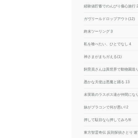
経験値貯蓄でのんびり傷心旅行 
ガヴリールドロップアウト(12)
終末ツーリング 3
私を喰べたい、ひとでなし 4
神さまがまちガえる(1)
飼育員さんは異世界で動物園造
愚かな天使は悪魔と踊る 13
未実装のラスボス達が仲間になり
妹がブラコンで何が悪い! 2
押して駄目なら押してみろ!6
東方智霊奇伝 反則探偵さとり 迷