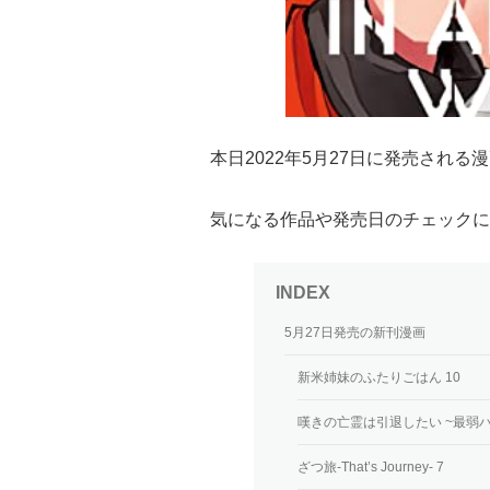
本日2022年5月27日に発売され
気になる作品や発売日のチェックに
5月27日発売の新刊漫画
新米姉妹のふたりごはん 10
嘆きの亡霊は引退したい ~最弱ハ
ざつ旅-That’s Journey- 7