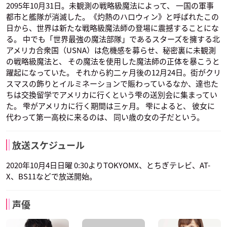
2095年10月31日。未観測の戦略級魔法によって、 一国の軍事
都市と艦隊が消滅した。《灼熱のハロウィン》と呼ばれたこの
日から、世界は新たな戦略級魔法師の登場に震撼することにな
る。 中でも「世界最強の魔法部隊」であるスターズを擁する北
アメリカ合衆国（USNA）は危機感を募らせ、秘密裏に未観測
の戦略級魔法と、 その魔法を使用した魔法師の正体を暴こうと
躍起になっていた。 それから約二ヶ月後の12月24日。街がクリ
スマスの飾りとイルミネーションで賑わっているなか、達也た
ちは交換留学でアメリカに行くという雫の送別会に集まってい
た。 雫がアメリカに行く期間は三ヶ月。 雫によると、 彼女に
代わって第一高校に来るのは、 同い歳の女の子だという。
放送スケジュール
2020年10月4日日曜 0:30よりTOKYOMX、とちぎテレビ、AT-
X、BS11などで放送開始。
声優