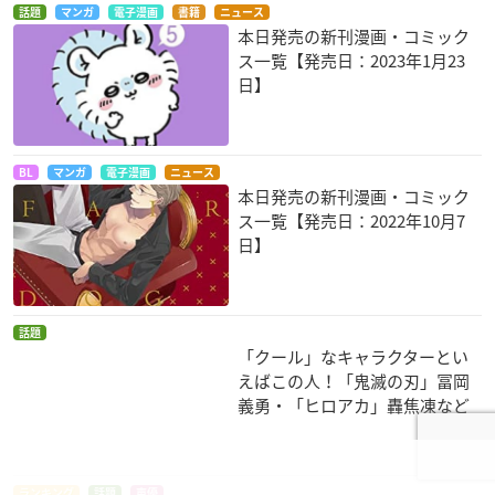
話題
マンガ
電子漫画
書籍
ニュース
本日発売の新刊漫画・コミック
ス一覧【発売日：2023年1月23
日】
BL
マンガ
電子漫画
ニュース
本日発売の新刊漫画・コミック
ス一覧【発売日：2022年10月7
日】
話題
「クール」なキャラクターとい
えばこの人！「鬼滅の刃」冨岡
義勇・「ヒロアカ」轟焦凍など
ランキング
話題
声優