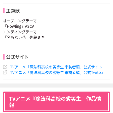
吉田幹比古
光井ほのか
北山雫
主題歌
声優：田丸篤志
声優：雨宮天
声優：巽悠衣子
オープニングテーマ
「Howling」ASCA
エンディングテーマ
「名もない花」佐藤ミキ
七草真由美
渡辺摩利
十文字克人
公式サイト
声優：花澤香菜
声優：井上麻里奈
声優：諏訪部順一
TVアニメ「魔法科高校の劣等生 来訪者編」公式サイト
TVアニメ「魔法科高校の劣等生 来訪者編」公式Twitter
TVアニメ『魔法科高校の劣等生』作品情
報