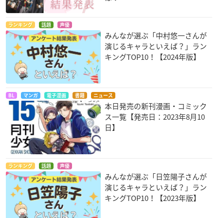
ランキング
話題
声優
みんなが選ぶ「中村悠一さんが
演じるキャラといえば？」ラン
キングTOP10！【2024年版】
BL
マンガ
電子漫画
書籍
ニュース
本日発売の新刊漫画・コミック
ス一覧【発売日：2023年8月10
日】
ランキング
話題
声優
みんなが選ぶ「日笠陽子さんが
演じるキャラといえば？」ラン
キングTOP10！【2023年版】