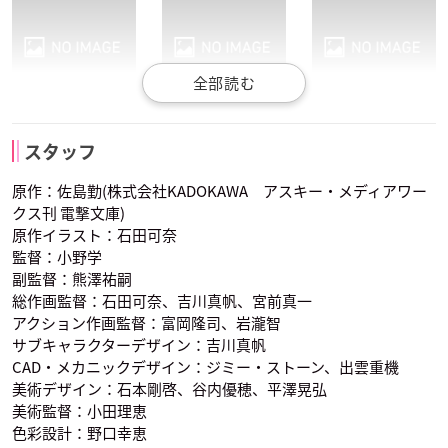
木村良平
諏訪部順一
花澤香菜
西城レオンハルト
柴田美月
吉田幹比古
服部刑部少丞範蔵
十文字克人
七草真由美
スタッフ
声優：寺島拓篤
声優：佐藤聡美
声優：田丸篤志
原作：佐島勤(株式会社KADOKAWA アスキー・メディアワー
クス刊 電撃文庫)
原作イラスト：石田可奈
監督：小野学
副監督：熊澤祐嗣
総作画監督：石田可奈、吉川真帆、宮前真一
アクション作画監督：富岡隆司、岩瀧智
中原麻衣
小笠原早紀
戸松遥
光井ほのか
北山雫
渡辺摩利
サブキャラクターデザイン：吉川真帆
市原鈴音
中条あずさ
壬生紗耶香
声優：雨宮天
声優：巽悠衣子
声優：井上麻里奈
CAD・メカニックデザイン：ジミー・ストーン、出雲重機
美術デザイン：石本剛啓、谷内優穂、平澤晃弘
美術監督：小田理恵
色彩設計：野口幸恵