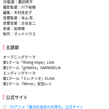
3D監督：籔田修平
撮影監督：川下裕樹
編集：木村佳史子
音響監督：本山 哲
杉田智和
松岡禎丞
村瀬歩
服部刑部少丞範蔵
十文字克人
七草真由美
桐原武明
一条将輝
吉祥寺真紅郎
声優：木村良平
声優：諏訪部順一
声優：花澤香菜
音響効果：古谷友二
音楽：岩崎琢
制作：マッドハウス
主題歌
オープニングテーマ
第1クール「Rising Hope」LiSA
市原鈴音
中条あずさ
壬生紗耶香
第2クール「grilletto」GARNiDELiA
声優：中原麻衣
声優：小笠原早紀
声優：戸松遥
エンディングテーマ
第1クール「ミレナリオ」ELISA
第2クール「Mirror」安田レイ
公式サイト
TVアニメ「魔法科高校の劣等生」公式サイト