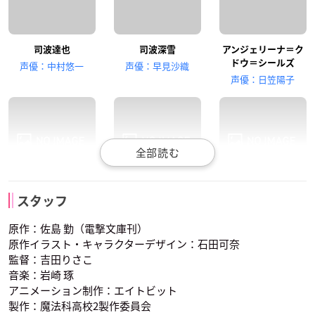
司波達也
司波深雪
アンジェリーナ＝ク
田丸篤志
雨宮天
巽悠衣子
ドウ＝シールズ
声優：中村悠一
声優：早見沙織
吉田幹比古
光井ほのか
北山雫
声優：日笠陽子
花澤香菜
井上麻里奈
諏訪部順一
千葉エリカ
西城レオンハルト
柴田美月
スタッフ
七草真由美
渡辺摩利
十文字克人
声優：内山夕実
声優：寺島拓篤
声優：佐藤聡美
原作：佐島 勤（電撃文庫刊）
原作イラスト・キャラクターデザイン：石田可奈
監督：吉田りさこ
音楽：岩崎 琢
アニメーション制作：エイトビット
製作：魔法科高校2製作委員会