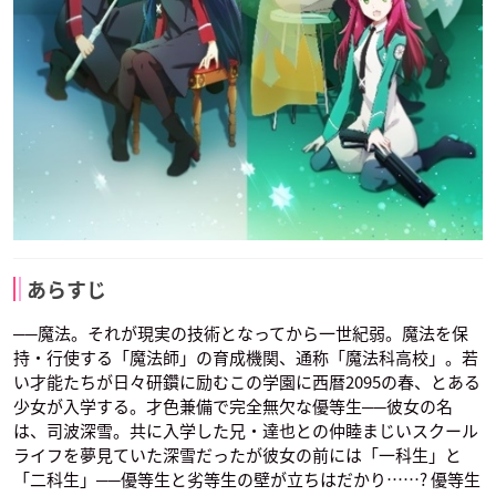
あらすじ
──魔法。それが現実の技術となってから一世紀弱。魔法を保
持・行使する「魔法師」の育成機関、通称「魔法科高校」。若
い才能たちが日々研鑽に励むこの学園に西暦2095の春、とある
少女が入学する。才色兼備で完全無欠な優等生──彼女の名
は、司波深雪。共に入学した兄・達也との仲睦まじいスクール
ライフを夢見ていた深雪だったが彼女の前には「一科生」と
「二科生」──優等生と劣等生の壁が立ちはだかり……? 優等生