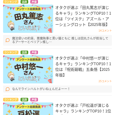
ランキング
話題
声優
オタクが選ぶ「田丸篤志が演じ
るキャラ」ランキングTOP10！1
位は『ツイステ』アズール・ア
ーシェングロット【2025年版】
14コメント
魔法使いの約束、悪魔執事と黒い猫ともに 推しは田丸さんが担当して
るアーサーとベリアン推し…
ランキング
話題
声優
オタクが選ぶ「中村悠一が演じ
るキャラ」ランキングTOP10！1
位は『呪術廻戦』五条悟【2025
年版】
25コメント
なんでラインハルトがいねぇんだよーー！
ランキング
話題
声優
オタクが選ぶ「戸松遥が演じる
キャラ」ランキングTOP10！1位