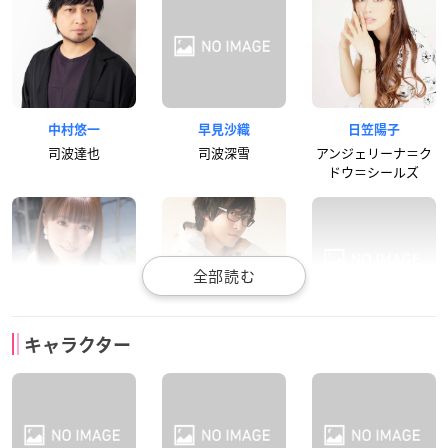
中村悠一
早見沙織
日笠陽子
司波達也
司波深雪
アンジェリーナ＝ク
ドウ＝シールズ
内山夕実
寺島拓篤
佐藤聡美
キャラクター
千葉エリカ
西城レオンハルト
柴田美月