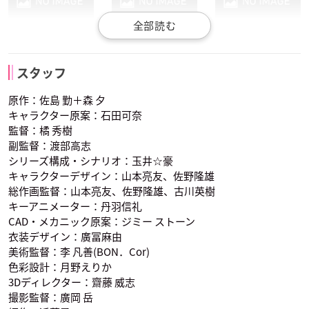
Lynn
種﨑敦美
木戸衣吹
北山雫
明智英美
七草真由美
一色愛梨
十七夜 栞
四十九院沓子
スタッフ
声優：巽悠衣子
声優：西明日香
声優：花澤香菜
原作：佐島 勤＋森 夕
キャラクター原案：石田可奈
監督：橘 秀樹
副監督：渡部高志
シリーズ構成・シナリオ：玉井☆豪
キャラクターデザイン：山本亮友、佐野隆雄
総作画監督：山本亮友、佐野隆雄、古川英樹
石飛恵里花
渡辺摩利
市原鈴音
中条あずさ
キーアニメーター：丹羽信礼
水尾佐保
声優：井上麻里奈
声優：中原麻衣
声優：小笠原早紀
CAD・メカニック原案：ジミー ストーン
衣装デザイン：廣冨麻由
美術監督：李 凡善(BON．Cor)
色彩設計：月野えりか
3Dディレクター：齋藤 威志
撮影監督：廣岡 岳