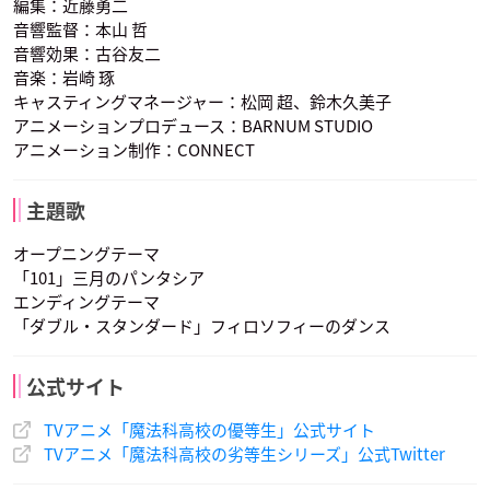
編集：近藤勇二
音響監督：本山 哲
一色愛梨
十七夜 栞
四十九院沓子
声優：Lynn
声優：種﨑敦美
声優：木戸衣吹
音響効果：古谷友二
音楽：岩崎 琢
キャスティングマネージャー：松岡 超、鈴木久美子
アニメーションプロデュース：BARNUM STUDIO
アニメーション制作：CONNECT
主題歌
水尾佐保
オープニングテーマ
声優：石飛恵里花
「101」三月のパンタシア
エンディングテーマ
「ダブル・スタンダード」フィロソフィーのダンス
公式サイト
TVアニメ「魔法科高校の優等生」公式サイト
TVアニメ「魔法科高校の劣等生シリーズ」公式Twitter