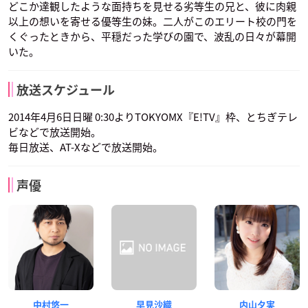
どこか達観したような面持ちを見せる劣等生の兄と、彼に肉親
以上の想いを寄せる優等生の妹。二人がこのエリート校の門を
くぐったときから、平穏だった学びの園で、波乱の日々が幕開
いた。
放送スケジュール
2014年4月6日日曜 0:30よりTOKYOMX『E!TV』枠、とちぎテレ
ビなどで放送開始。
毎日放送、AT-Xなどで放送開始。
声優
中村悠一
早見沙織
内山夕実