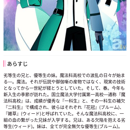
あらすじ
劣等生の兄と、優等生の妹。魔法科高校での波乱の日々が始ま
る―。魔法。それが伝説や御伽噺の産物ではなく、現実の技術
となってから一世紀が経とうとしていた。そして、春。今年も
新入生の季節が訪れた。国立魔法大学付属第一高校―通称『魔
法科高校』は、成績が優秀な『一科生』と、その一科生の補欠
『二科生』で構成され、彼らはそれぞれ『花冠』(ブルーム)、
『雑草』(ウィード)と呼ばれていた。そんな魔法科高校に、一
組の血の繋がった兄妹が入学する。兄は、ある欠陥を抱える劣
等生(ウィード)。妹は、全てが完全無欠な優等生(ブルーム)。