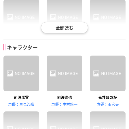
巽悠衣子
西明日香
花澤香菜
キャラクター
北山雫
明智英美
七草真由美
井上麻里奈
中原麻衣
小笠原早紀
司波深雪
司波達也
光井ほのか
渡辺摩利
市原鈴音
中条あずさ
声優：早見沙織
声優：中村悠一
声優：雨宮天