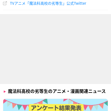
TVアニメ「魔法科高校の劣等生」公式Twitter
桐原武明
一条将輝
吉祥寺真紅郎
声優：杉田智和
声優：松岡禎丞
声優：村瀬歩
魔法科高校の劣等生のアニメ・漫画関連ニュース