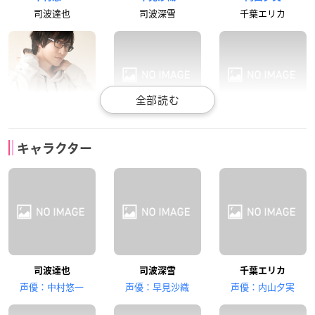
司波達也
司波深雪
千葉エリカ
寺島拓篤
佐藤聡美
田丸篤志
キャラクター
西城レオンハルト
柴田美月
吉田幹比古
雨宮天
巽悠衣子
井上麻里奈
司波達也
司波深雪
千葉エリカ
光井ほのか
北山雫
渡辺摩利
声優：中村悠一
声優：早見沙織
声優：内山夕実