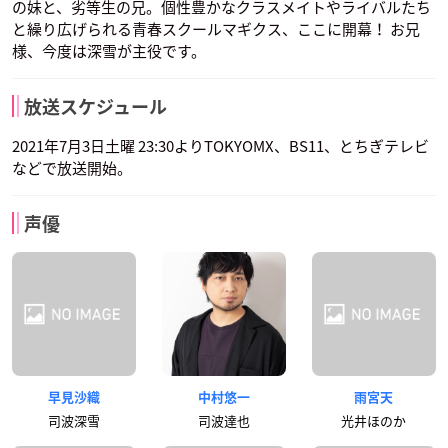
の妹と、劣等生の兄。個性豊かなクラスメイトやライバルたち
と繰り広げられる青春スクールマギクス、ここに開幕！ お兄
様、今度は深雪が主役です。
放送スケジュール
2021年7月3日土曜 23:30よりTOKYOMX、BS11、とちぎテレビ
などで放送開始。
声優
早見沙織
中村悠一
雨宮天
司波深雪
司波達也
光井ほのか