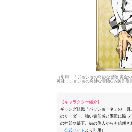
（引用：「ジョジョの奇妙な冒険 黄金
英社・ジョジョの奇妙な冒険GW製作委
【キャラクター紹介】
ギャング組織「パッショーネ」の一員
のリーダー。強い責任感と困難に陥っ
の幹部や部下、街の住人からも信頼さ
（
公式サイト
より引用）