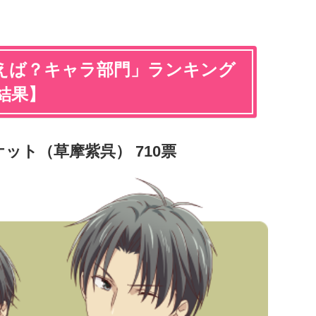
えば？キャラ部門」ランキング
ト結果】
ット（草摩紫呉） 710票