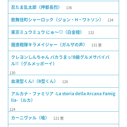
136
忍たま乱太郎（押都長烈）
134
歌舞伎町シャーロック（ジョン・H・ワトソン）
132
東京ミュウミュウ にゅ〜♡（白金稜）
131
票
魔進戦隊キラメイジャー（ガルザの声）
クレヨンしんちゃん バカうまっ!B級グルメサバイバ
ル!!（グルメッポーイ）
130
126
血液型くん!（B型くん）
アルカナ・ファミリア -La storia della Arcana Famig
lia-（ルカ）
124
121
票
カーニヴァル（喰）