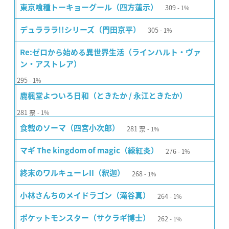
309
東京喰種トーキョーグール（四方蓮示）
1%
305
デュラララ!!シリーズ（門田京平）
1%
Re:ゼロから始める異世界生活（ラインハルト・ヴァ
ン・アストレア）
295
1%
鹿楓堂よついろ日和（ときたか / 永江ときたか）
281
票
1%
281
票
食戟のソーマ（四宮小次郎）
1%
276
マギ The kingdom of magic（練紅炎）
1%
268
終末のワルキューレII（釈迦）
1%
264
小林さんちのメイドラゴン（滝谷真）
1%
262
ポケットモンスター（サクラギ博士）
1%