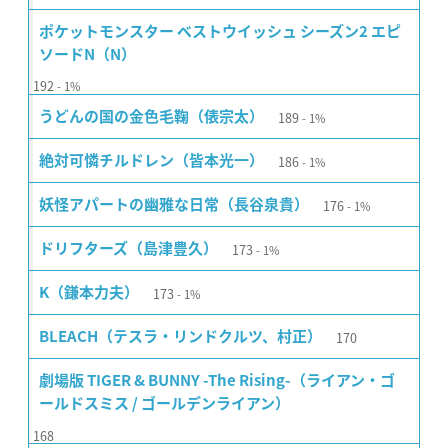
ポケットモンスター ベストウイッシュ シーズン2 エピ
ソードN（N）
192
1%
189
うどんの国の金色毛鞠（俵宗太）
1%
186
絶対可憐チルドレン（皆本光一）
1%
176
妖怪アパートの幽雅な日常（長谷泉貴）
1%
173
ドリフターズ（島津豊久）
1%
173
K（鎌本力夫）
1%
170
BLEACH（テスラ・リンドクルツ、村正）
劇場版 TIGER & BUNNY -The Rising-（ライアン・ゴ
ールドスミス / ゴールデンライアン）
168