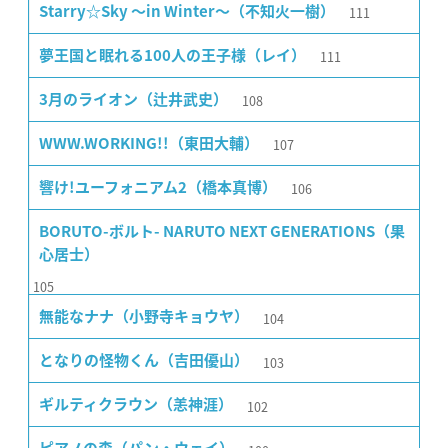
111
Starry☆Sky 〜in Winter〜（不知火一樹）
111
夢王国と眠れる100人の王子様（レイ）
108
3月のライオン（辻井武史）
107
WWW.WORKING!!（東田大輔）
106
響け!ユーフォニアム2（橋本真博）
BORUTO-ボルト- NARUTO NEXT GENERATIONS（果
心居士）
105
104
無能なナナ（小野寺キョウヤ）
103
となりの怪物くん（吉田優山）
102
ギルティクラウン（恙神涯）