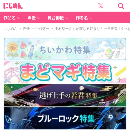
に
じ
め
ん
作品名
声優
舞台俳優
作者名
にじめん
>
声優
>
中村悠一
> 中村悠一さんが演じる好きなキャラ投票！やっ