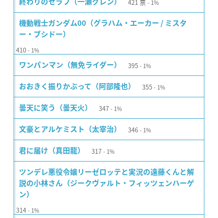
421
票
終わりのセラフ（一瀬グレン）
1%
機動戦士ガンダム00（グラハム・エーカー / ミスタ
ー・ブシドー）
410
1%
395
ワンパンマン（無免ライダー）
1%
355
おおきく振りかぶって（阿部隆也）
1%
347
曇天に笑う（曇天火）
1%
346
文豪とアルケミスト（太宰治）
1%
317
君に届け（真田龍）
1%
ツンデレ悪役令嬢リーゼロッテと実況の遠藤くんと解
説の小林さん（ジークヴァルト・フィッツェンハーゲ
ン）
314
1%