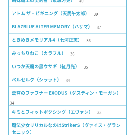
40
新妹魔王の契約者（東城刃更）
39
アトム ザ・ビギニング（天馬午太郎）
37
BLAZBLUE ALTER MEMORY（ハザマ）
36
ときめきメモリアル4（七河正志）
36
みっちりねこ（カラフル）
35
いつか天魔の黒ウサギ（紅月光）
34
ベルセルク（シラット）
蒼穹のファフナー EXODUS（ダスティン・モーガン）
34
33
キミとフィットボクシング（エヴァン）
魔法少女リリカルなのはStrikerS（ヴァイス・グラン
セニック）