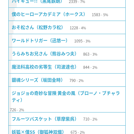
2339
ハイキュー!!（黒尾鉄朗）
7%
1583
僕のヒーローアカデミア（ホークス）
5%
1228
おそ松さん（松野カラ松）
4%
1095
ワールドトリガー（迅悠一）
3%
863
うらみちお兄さん（熊谷みつ夫）
3%
844
魔法科高校の劣等生（司波達也）
2%
790
銀魂シリーズ（坂田金時）
2%
ジョジョの奇妙な冒険 黄金の風（ブローノ・ブチャラ
ティ）
726
2%
710
フルーツバスケット（草摩紫呉）
2%
675
妖狐×僕SS（御狐神双熾）
2%