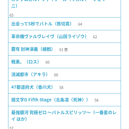
ニ）
65
64
出会って5秒でバトル（熊切真）
62
革命機ヴァルヴレイヴ（山田ライゾウ）
61
票
覇穹 封神演義（楊戩）
60
戦勇。（ロス）
60
消滅都市（アキラ）
58
47都道府犬（香川犬）
58
頭文字D Fifth Stage（北条凛〈死神〉）
最強銀河 究極ゼロ 〜バトルスピリッツ〜（一番星のレ
イ ほか）
57