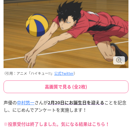
（引用：アニメ「ハイキュー!!」
公式Twitter
）
高画質で見る (全2枚)
声優の
中村悠一
さんが
ことを記念
2月20日にお誕生日を迎える
し、にじめんでアンケートを実施します！
※投票受付は終了しました。気になる結果はこちら！