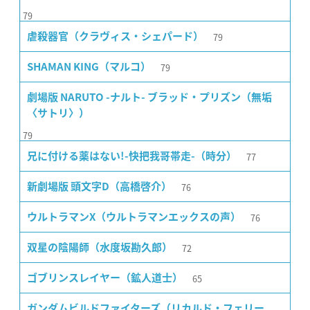
79
79
虐殺器官（クラヴィス・シェパード）
79
SHAMAN KING（マルコ）
劇場版 NARUTO -ナルト- ブラッド・プリズン（無垢
〈サトリ〉）
79
77
兄に付ける薬はない!-快把我哥帯走-（時分）
76
新劇場版 頭文字D（高橋啓介）
76
ウルトラマンX（ウルトラマンエックスの声）
72
双星の陰陽師（水度坂勘久郎）
65
ゴブリンスレイヤー（鉱人道士）
ガンダムビルドファイターズ（リカルド・フェリー