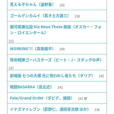
166
見える子ちゃん（遠野善）
158
ゴールデンカムイ（若き土方歳三）
銀河英雄伝説 Die Neue These 邂逅（オスカー・フォ
ン・ロイエンタール）
152
149
WORKING'!!（真柴陽平）
特命戦隊ゴーバスターズ（ビート・J・スタッグの声）
147
145
劇場版 七つの大罪 光に呪われし者たち（ダリア）
142
戦国BASARA4（島左近）
141
票
Fate/Grand Order（ダビデ、煉獄）
136
イナズマイレブン（影野仁、源田幸次郎 ほか）