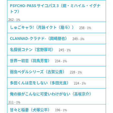
PSYCHO-PASS サイコパス 3（炯・ミハイル・イグナ
トフ）
262
1%
258
しゅごキャラ!（月詠イクト〈幾斗〉）
1%
249
CLANNAD-クラナド-（岡崎朋也）
1%
245
名探偵コナン（宮野厚司）
1%
234
世界一初恋（羽鳥芳雪）
1%
228
弱虫ペダルシリーズ（古賀公貴）
1%
224
多田くんは恋をしない（多田光良）
1%
俺の妹がこんなに可愛いわけがない（高坂京介）
211
1%
196
甘々と稲妻（犬塚公平）
1%