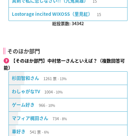
15
真剣で私に恋しなさい!!（九鬼英雄）
15
Lostorage incited WIXOSS（里見紅）
総投票数: 34342
そのほか部門
【そのほか部門】中村悠一さんといえば？（複数回答可
能）
1261
票
杉田智和さん
13%
1004
わしゃがなTV
10%
966
ゲーム好き
10%
734
マフィア梶田さん
8%
541
票
車好き
6%