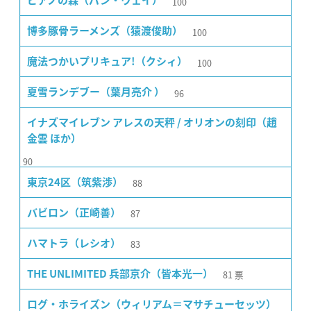
100
ピアノの森（パン・ウェイ）
100
博多豚骨ラーメンズ（猿渡俊助）
100
魔法つかいプリキュア!（クシィ）
96
夏雪ランデブー（葉月亮介 ）
イナズマイレブン アレスの天秤 / オリオンの刻印（趙
金雲 ほか）
90
88
東京24区（筑紫渉）
87
バビロン（正崎善）
83
ハマトラ（レシオ）
81
票
THE UNLIMITED 兵部京介（皆本光一）
ログ・ホライズン（ウィリアム＝マサチューセッツ）