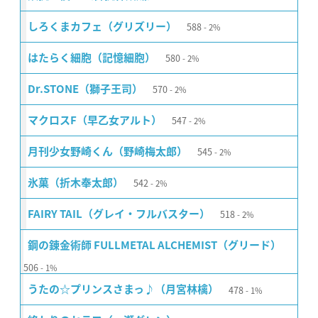
588
しろくまカフェ（グリズリー）
2%
580
はたらく細胞（記憶細胞）
2%
570
Dr.STONE（獅子王司）
2%
547
マクロスF（早乙女アルト）
2%
545
月刊少女野崎くん（野崎梅太郎）
2%
542
氷菓（折木奉太郎）
2%
518
FAIRY TAIL（グレイ・フルバスター）
2%
鋼の錬金術師 FULLMETAL ALCHEMIST（グリード）
506
1%
478
うたの☆プリンスさまっ♪（月宮林檎）
1%