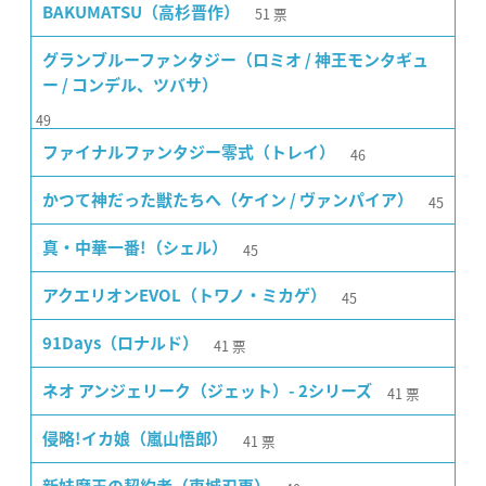
51
票
BAKUMATSU（高杉晋作）
グランブルーファンタジー（ロミオ / 神王モンタギュ
ー / コンデル、ツバサ）
49
46
ファイナルファンタジー零式（トレイ）
45
かつて神だった獣たちへ（ケイン / ヴァンパイア）
45
真・中華一番!（シェル）
45
アクエリオンEVOL（トワノ・ミカゲ）
41
票
91Days（ロナルド）
41
票
ネオ アンジェリーク（ジェット）- 2シリーズ
41
票
侵略!イカ娘（嵐山悟郎）