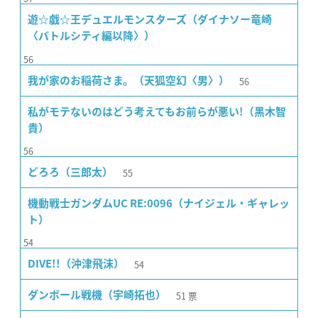
遊☆戯☆王デュエルモンスターズ（ダイナソー竜崎
〈バトルシティ編以降〉）
56
56
我が家のお稲荷さま。（天狐空幻〈男〉）
私がモテないのはどう考えてもお前らが悪い!（黒木智
貴）
56
55
どろろ（三郎太）
機動戦士ガンダムUC RE:0096（ナイジェル・ギャレッ
ト）
54
54
DIVE!!（沖津飛沫）
51
票
ダンボール戦機（宇崎拓也）