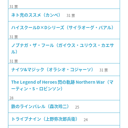
31
票
31
票
ネト充のススメ（カンベ）
ハイスクールD×Dシリーズ（サイラオーグ・バアル）
31
票
ノブナガ・ザ・フール（ガイウス・ユリウス・カエサ
ル）
31
票
31
票
ナイツ&マジック（オラシオ・コジャーソ）
The Legend of Heroes 閃の軌跡 Northern War（マ
ーティン・S・ロビンソン）
28
25
鉄のラインバレル（森次玲二）
24
トライブナイン（上野弥次郎兵衛）