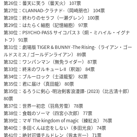
第26位：曇天に笑う（曇天火） 107票
第27位：CLANNAD-クラナド-（岡崎朋也） 104票
第28位：終わりのセラフ（一瀬グレン） 100票
第29位：はたらく細胞（記憶細胞） 97票
第30位：PSYCHO-PASS サイコパス 3（炯・ミハイル・イグナ
トフ） 91票
第31位：劇場版 TIGER & BUNNY -The Rising-（ライアン・ゴー
ルドスミス / ゴールデンライアン） 89票
第32位：ワンパンマン（無免ライダー） 87票
第33位：終末のワルキューレII（釈迦） 84票
第34位：ブルーロック（士道龍聖） 82票
第35位：君に届け（真田龍） 80票
第35位：るろうに剣心 -明治剣客浪漫譚- (2023)（比古清十郎）
80票
第37位：世界一初恋（羽鳥芳雪） 78票
第38位：食戟のソーマ（四宮小次郎） 77票
第39位：マギ The kingdom of magic（練紅炎） 76票
第40位：多田くんは恋をしない（多田光良） 74票
第41位：絶対可憐チルドレン（皆本光一） 71票