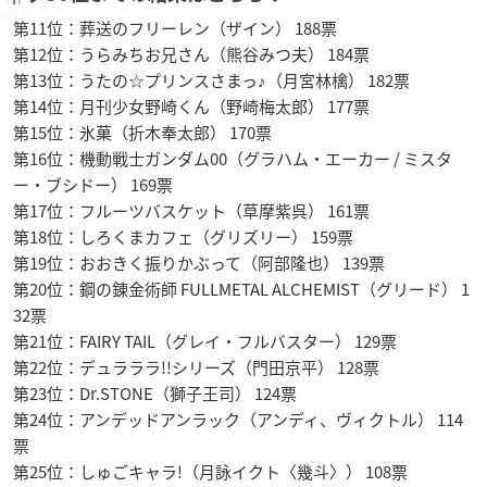
第11位：葬送のフリーレン（ザイン） 188票
第12位：うらみちお兄さん（熊谷みつ夫） 184票
第13位：うたの☆プリンスさまっ♪（月宮林檎） 182票
第14位：月刊少女野崎くん（野崎梅太郎） 177票
第15位：氷菓（折木奉太郎） 170票
第16位：機動戦士ガンダム00（グラハム・エーカー / ミスタ
ー・ブシドー） 169票
第17位：フルーツバスケット（草摩紫呉） 161票
第18位：しろくまカフェ（グリズリー） 159票
第19位：おおきく振りかぶって（阿部隆也） 139票
第20位：鋼の錬金術師 FULLMETAL ALCHEMIST（グリード） 1
32票
第21位：FAIRY TAIL（グレイ・フルバスター） 129票
第22位：デュラララ!!シリーズ（門田京平） 128票
第23位：Dr.STONE（獅子王司） 124票
第24位：アンデッドアンラック（アンディ、ヴィクトル） 114
票
第25位：しゅごキャラ!（月詠イクト〈幾斗〉） 108票