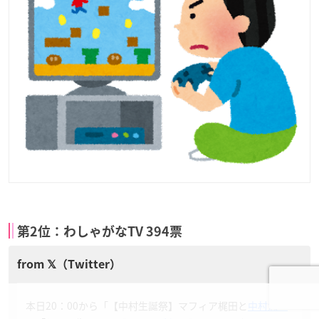
第2位：わしゃがなTV 394票
本日20：00から「【中村生誕祭】マフィア梶田と
中村悠一