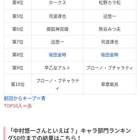
第4位
ホークス
松野カラ松
第5位
司波達也
迅悠一
第6位
御狐神双熾
熊谷みつ夫
第7位
迅悠一
司波達也
第8位
坂田金時
坂田金時
第9位
早乙女アルト
ブローノ・ブチャラティ
ブローノ・ブチャラテ
第10位
草摩紫呉
ィ
前回からキープ＝青
TOP10入＝赤
「中村悠一さんといえば？」キャラ部門ランキン
グ50位までの結果はこちら！