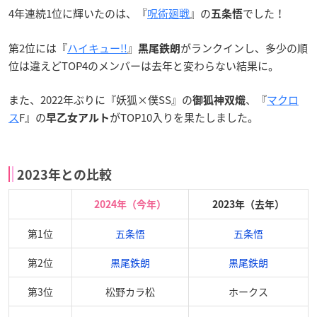
4年連続1位に輝いたのは、『
呪術廻戦
』の
でした！
五条悟
第2位には『
ハイキュー!!
』
がランクインし、多少の順
黒尾鉄朗
位は違えどTOP4のメンバーは去年と変わらない結果に。
また、2022年ぶりに『妖狐×僕SS』の
、『
マクロ
御狐神双熾
ス
F』の
がTOP10入りを果たしました。
早乙女アルト
2023年との比較
2024年（今年）
2023年（去年）
第1位
五条悟
五条悟
第2位
黒尾鉄朗
黒尾鉄朗
第3位
松野カラ松
ホークス