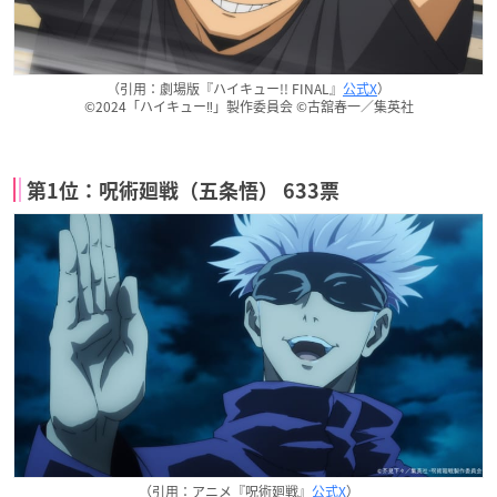
（引用：劇場版『ハイキュー!! FINAL』
公式X
）
©2024「ハイキュー‼」製作委員会 ©古舘春一／集英社
第1位：呪術廻戦（五条悟） 633票
（引用：アニメ『呪術廻戦』
公式X
）