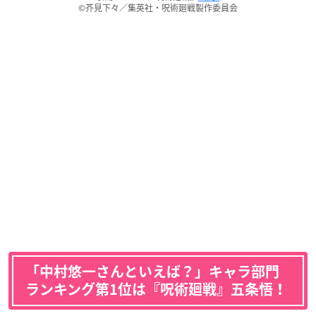
©芥見下々／集英社・呪術廻戦製作委員会
「中村悠一さんといえば？」キャラ部門
ランキング第1位は『呪術廻戦』五条悟！