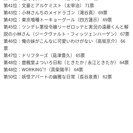
第41位：文豪とアルケミスト（太宰治） 71票
第43位：小林さんちのメイドラゴン（滝谷真） 69票
第43位：東京喰種トーキョーグール（四方蓮示） 69票
第45位：ツンデレ悪役令嬢リーゼロッテと実況の遠藤くんと解
説の小林さん（ジークヴァルト・フィッツェンハーゲン） 67票
第46位：俺の妹がこんなに可愛いわけがない（高坂京介） 66
票
第47位：ドリフターズ（島津豊久） 65票
第48位：鹿楓堂よついろ日和（ときたか / 永江ときたか） 64票
第48位：WORKING’!!（真柴陽平） 64票
第50位：妖怪アパートの幽雅な日常（長谷泉貴） 62票