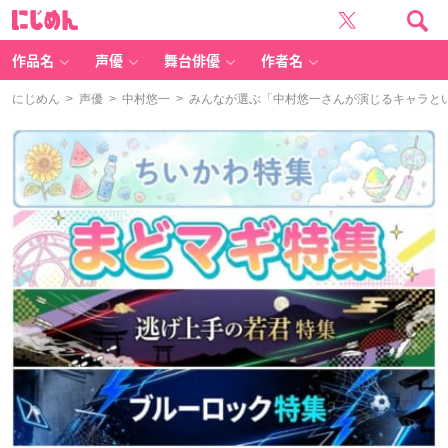
に
じ
め
ん
作品名
声優
舞台俳優
作者名
にじめん
>
声優
>
中村悠一
> みんなが選ぶ「中村悠一さんが演じるキャラといえ