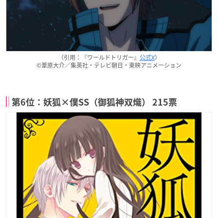
（引用：『ワールドトリガー』
公式X
）
©葦原大介／集英社・テレビ朝日・東映アニメーション
第6位：妖狐×僕SS（御狐神双熾） 215票