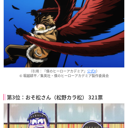
（引用：『僕のヒーローアカデミア』
公式X
）
© 堀越耕平／集英社・僕のヒーローアカデミア製作委員会
第3位：おそ松さん（松野カラ松） 321票