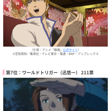
（引用：アニメ『銀魂』
公式サイト
）
©空知英秋／集英社・テレビ東京・電通・BNP・アニプレックス
第7位：ワールドトリガー（迅悠一） 211票