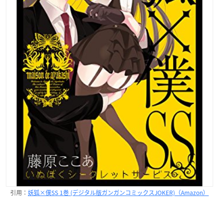
引用：
妖狐×僕SS 1巻 (デジタル版ガンガンコミックスJOKER)（Amazon）