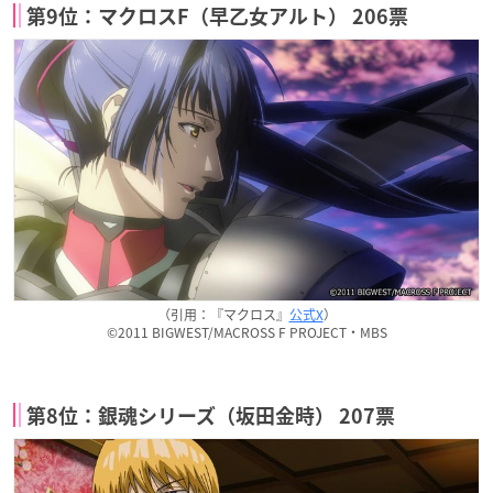
第9位：マクロスF（早乙女アルト） 206票
（引用：『マクロス』
公式X
）
©2011 BIGWEST/MACROSS F PROJECT・MBS
第8位：銀魂シリーズ（坂田金時） 207票