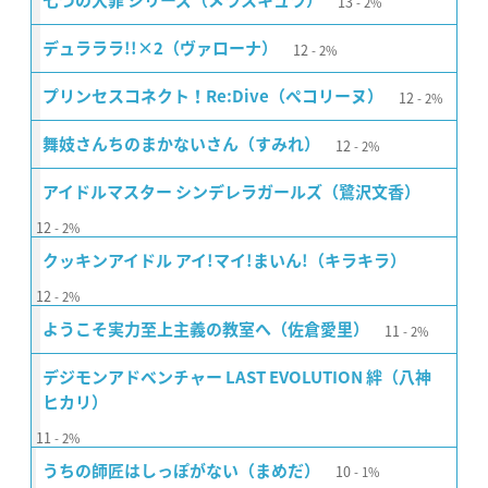
13
七つの大罪 シリーズ（メラスキュラ）
2%
12
デュラララ!!×2（ヴァローナ）
2%
12
プリンセスコネクト！Re:Dive（ペコリーヌ）
2%
12
舞妓さんちのまかないさん（すみれ）
2%
アイドルマスター シンデレラガールズ（鷺沢文香）
12
2%
クッキンアイドル アイ!マイ!まいん!（キラキラ）
12
2%
11
ようこそ実力至上主義の教室へ（佐倉愛里）
2%
デジモンアドベンチャー LAST EVOLUTION 絆（八神
ヒカリ）
11
2%
10
うちの師匠はしっぽがない（まめだ）
1%