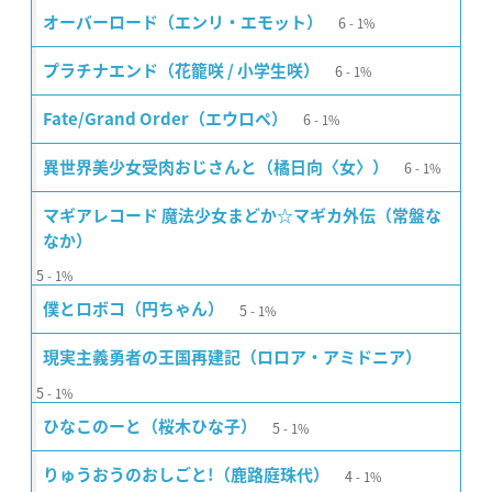
6
オーバーロード（エンリ・エモット）
1%
6
プラチナエンド（花籠咲 / 小学生咲）
1%
6
Fate/Grand Order（エウロペ）
1%
6
異世界美少女受肉おじさんと（橘日向〈女〉）
1%
マギアレコード 魔法少女まどか☆マギカ外伝（常盤な
なか）
5
1%
5
僕とロボコ（円ちゃん）
1%
現実主義勇者の王国再建記（ロロア・アミドニア）
5
1%
5
ひなこのーと（桜木ひな子）
1%
4
りゅうおうのおしごと!（鹿路庭珠代）
1%