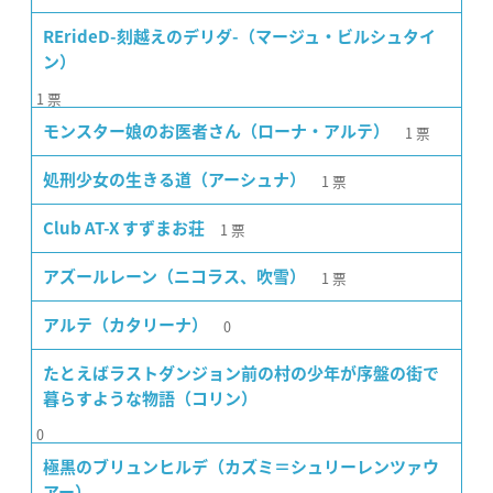
RErideD-刻越えのデリダ-（マージュ・ビルシュタイ
ン）
1
票
1
票
モンスター娘のお医者さん（ローナ・アルテ）
1
票
処刑少女の生きる道（アーシュナ）
1
票
Club AT-X すずまお荘
1
票
アズールレーン（ニコラス、吹雪）
0
アルテ（カタリーナ）
たとえばラストダンジョン前の村の少年が序盤の街で
暮らすような物語（コリン）
0
極黒のブリュンヒルデ（カズミ＝シュリーレンツァウ
アー）