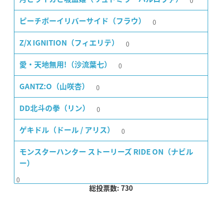
0
0
ピーチボーイリバーサイド（フラウ）
0
Z/X IGNITION（フィエリテ）
0
愛・天地無用!（沙流葉七）
0
GANTZ:O（山咲杏）
0
DD北斗の拳（リン）
0
ゲキドル（ドール / アリス）
モンスターハンター ストーリーズ RIDE ON（ナビル
ー）
0
総投票数: 730