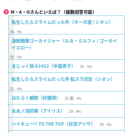
M・A・Oさんといえば？（複数回答可能）
転生したらスライムだった件（オーガ達 / シオン）
36
5%
海賊戦隊ゴーカイジャー（ルカ・ミルフィ / ゴーカイ
イエロー）
35
5%
33
まじっく快斗1412（中森青子）
5%
転生したらスライムだった件 転スラ日記（シオン）
32
4%
31
票
はたらく細胞（好酸球）
4%
29
炎炎ノ消防隊（アイリス）
4%
29
ハイキュー!! TO THE TOP（灰羽アリサ）
4%