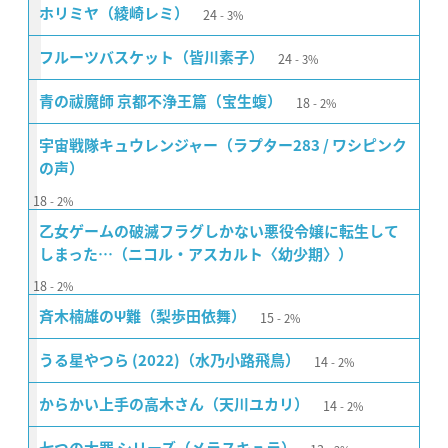
24
ホリミヤ（綾崎レミ）
3%
24
フルーツバスケット（皆川素子）
3%
18
青の祓魔師 京都不浄王篇（宝生蝮）
2%
宇宙戦隊キュウレンジャー（ラプター283 / ワシピンク
の声）
18
2%
乙女ゲームの破滅フラグしかない悪役令嬢に転生して
しまった…（ニコル・アスカルト〈幼少期〉）
18
2%
15
斉木楠雄のΨ難（梨歩田依舞）
2%
14
うる星やつら (2022)（水乃小路飛鳥）
2%
14
からかい上手の高木さん（天川ユカリ）
2%