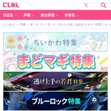
に
じ
め
ん
作品名
声優
舞台俳優
作者名
にじめん
>
声優
>
M・A・O
> M・A・Oさんが演じる好きなキャラ投票！や