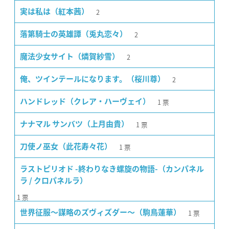
2
実は私は（紅本茜）
2
落第騎士の英雄譚（兎丸恋々）
2
魔法少女サイト（燐賀紗雪）
2
俺、ツインテールになります。（桜川尊）
1
票
ハンドレッド（クレア・ハーヴェイ）
1
票
ナナマル サンバツ（上月由貴）
1
票
刀使ノ巫女（此花寿々花）
ラストピリオド -終わりなき螺旋の物語-（カンパネル
ラ / クロパネルラ）
1
票
1
票
世界征服〜謀略のズヴィズダー〜（駒鳥蓮華）