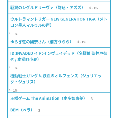
4
戦翼のシグルドリーヴァ（駒込・アズズ）
1%
ウルトラマントリガー NEW GENERATION TIGA（メト
ロン星人マルゥルの声）
4
1%
4
ゆらぎ荘の幽奈さん（浦方うらら）
1%
ID:INVADED イド:インヴェイデッド（名探偵 聖井戸御
代 / 本堂町小春）
4
1%
機動戦士ガンダム 鉄血のオルフェンズ（ジュリエッ
タ・ジュリス）
4
1%
3
王様ゲーム The Animation（本多智恵美）
3
BEM（ベラ）