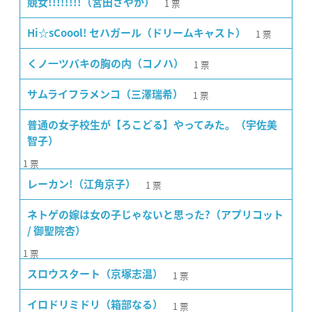
1
票
競女!!!!!!!!（宮田さやか）
1
票
Hi☆sCoool! セハガール（ドリームキャスト）
1
票
くノ一ツバキの胸の内（コノハ）
1
票
サムライフラメンコ（三澤瑞希）
普通の女子校生が【ろこどる】やってみた。（宇佐美
智子）
1
票
1
票
レーカン!（江角京子）
ネトゲの嫁は女の子じゃないと思った?（アプリコット
/ 御聖院杏）
1
票
1
票
スロウスタート（京塚志温）
1
票
イロドリミドリ（箱部なる）