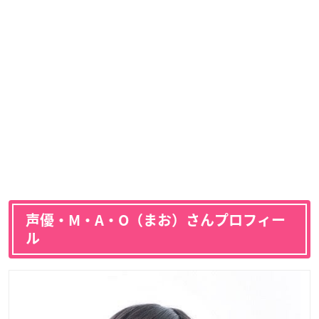
声優・
M・A・O
（まお）さんプロフィー
ル