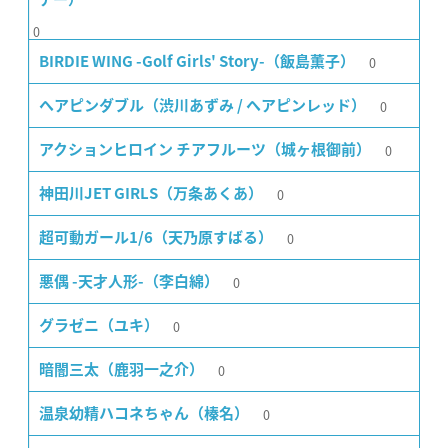
0
0
BIRDIE WING -Golf Girls' Story-（飯島薫子）
0
ヘアピンダブル（渋川あずみ / ヘアピンレッド）
0
アクションヒロイン チアフルーツ（城ヶ根御前）
0
神田川JET GIRLS（万条あくあ）
0
超可動ガール1/6（天乃原すばる）
0
悪偶 -天才人形-（李白綿）
0
グラゼニ（ユキ）
0
暗闇三太（鹿羽一之介）
0
温泉幼精ハコネちゃん（榛名）