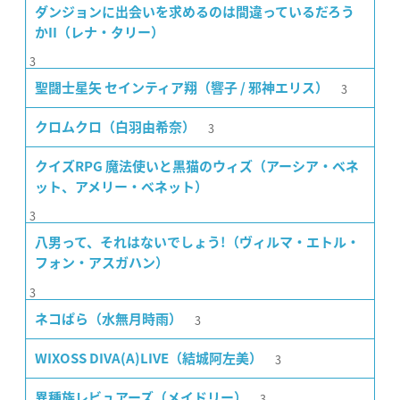
ダンジョンに出会いを求めるのは間違っているだろう
かII（レナ・タリー）
3
3
聖闘士星矢 セインティア翔（響子 / 邪神エリス）
3
クロムクロ（白羽由希奈）
クイズRPG 魔法使いと黒猫のウィズ（アーシア・ベネ
ット、アメリー・ベネット）
3
八男って、それはないでしょう!（ヴィルマ・エトル・
フォン・アスガハン）
3
3
ネコぱら（水無月時雨）
3
WIXOSS DIVA(A)LIVE（結城阿左美）
3
異種族レビュアーズ（メイドリー）