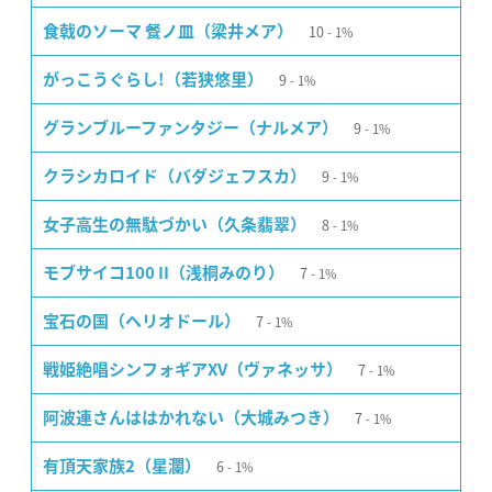
10
食戟のソーマ 餐ノ皿（梁井メア）
1%
9
がっこうぐらし!（若狭悠里）
1%
9
グランブルーファンタジー（ナルメア）
1%
9
クラシカロイド（バダジェフスカ）
1%
8
女子高生の無駄づかい（久条翡翠）
1%
7
モブサイコ100 II（浅桐みのり）
1%
7
宝石の国（ヘリオドール）
1%
7
戦姫絶唱シンフォギアXV（ヴァネッサ）
1%
7
阿波連さんははかれない（大城みつき）
1%
6
有頂天家族2（星瀾）
1%