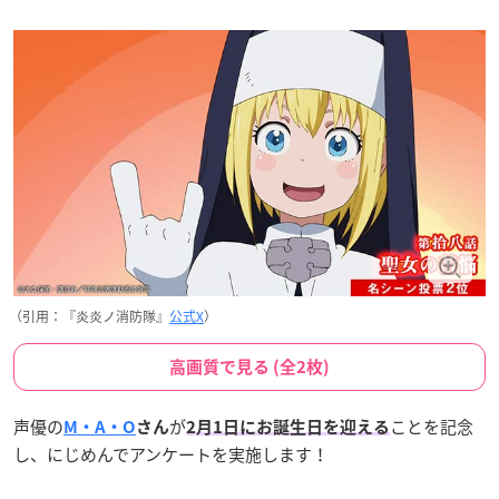
（引用：『炎炎ノ消防隊』
公式X
）
高画質で見る (全2枚)
声優の
が
ことを記念
M・A・O
さん
2月1日にお誕生日を迎える
し、にじめんでアンケートを実施します！