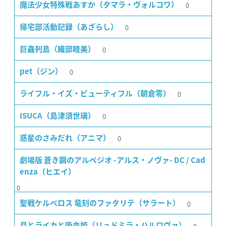
0
魔法少女特殊戦あすか（タマラ・ヴォルコワ）
0
帰宅部活動記録（あざらし）
0
巨蟲列島（織部睦美）
0
pet（ジン）
0
ライフル・イズ・ビューティフル（朝倉零）
0
ISUCA（島津須世璃）
0
惑星のさみだれ（アニマ）
劇場版 蒼き鋼のアルペジオ -アルス・ノヴァ- DC / Cad
enza（ヒエイ）
0
0
聖戦ケルベロス 竜刻のファタリテ（サラート）
月とライカと吸血姫（リュドミラ・ハルロヴァ）