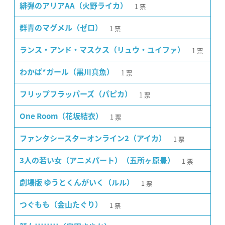
1
票
緋弾のアリアAA（火野ライカ）
1
票
群青のマグメル（ゼロ）
1
票
ランス・アンド・マスクス（リュウ・ユイファ）
1
票
わかば*ガール（黒川真魚）
1
票
フリップフラッパーズ（パピカ）
1
票
One Room（花坂結衣）
1
票
ファンタシースターオンライン2（アイカ）
1
票
3人の若い女（アニメパート）（五所ヶ原豊）
1
票
劇場版 ゆうとくんがいく（ルル）
1
票
つぐもも（金山たぐり）