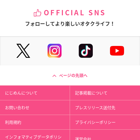
あの日見た花の名前
「C」
花咲くいろは
OFFICIAL SNS
を僕達はまだ知らな
真朱
和倉結名
い。
フォローしてより楽しいオタクライフ！
あなる（安城鳴子）
ページの先頭へ
べるぜバブ
みつどもえ 増量中!
もっと To LOVEる -
とらぶる-
花澤由加
丸井ひとは
にじめんについて
記事掲載について
ララ・サタリン・デ
ビルーク
お問い合わせ
プレスリリース送付先
利用規約
プライバシーポリシー
インフォマティブデータポリシ
運営会社