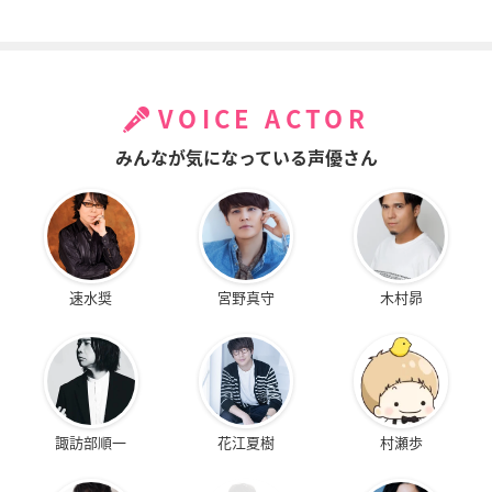
百花繚乱 サムライブ
THE UNLIMITED -兵
まおゆう魔王勇者
ライド
部京介- ：絶対可憐
メイド姉
VOICE ACTOR
チルドレン
荒木又右衛門
三宮紫穂
みんなが気になっている声優さん
速水奨
宮野真守
木村昴
マギ
To LOVEる－とらぶ
となりの怪物くん
る－ダークネス
モルジアナ
水谷雫
ララ・サタリン・デ
ビルーク
諏訪部順一
花江夏樹
村瀬歩