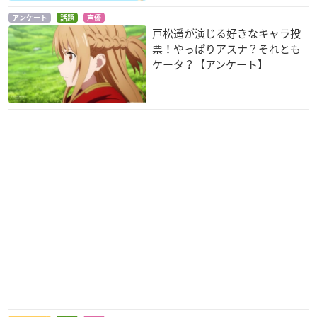
アンケート
話題
声優
戸松遥が演じる好きなキャラ投
票！やっぱりアスナ？それとも
ケータ？【アンケート】
ソードアート・オン
妖怪ウォッチ シャド
PERSONA5 the Ani
ライン アリシゼーシ
ウサイド
mation
ョン
ケースケ
奥村春
アスナ
イナズマイレブン ア
ダーリン・イン・
ヴァイオレット・エ
レスの天秤
ザ・フランキス
ヴァーガーデン
服部半太
ゼロツー
アイリス・カナリー