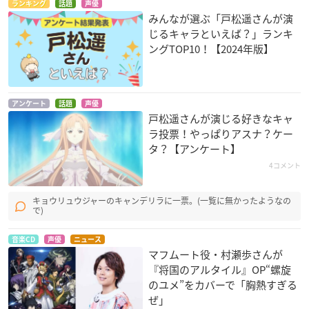
ランキング
話題
声優
みんなが選ぶ「戸松遥さんが演
じるキャラといえば？」ランキ
ングTOP10！【2024年版】
いつだって僕らの恋
つうかあ
徒然チルドレン
は10センチだった。
永井みさき
古屋ほたる
榎本夏樹
アンケート
話題
声優
戸松遥さんが演じる好きなキャ
ラ投票！やっぱりアスナ？ケー
タ？【アンケート】
4コメント
キョウリュウジャーのキャンデリラに一票。(一覧に無かったようなの
で)
クズの本懐
装神少女まとい
WWW.WORKING!!
絵鳩早苗
クラルス・トニトル
宮越華
ス
音楽CD
声優
ニュース
マフムート役・村瀬歩さんが
『将国のアルタイル』OP“螺旋
のユメ”をカバーで「胸熱すぎる
ぜ」