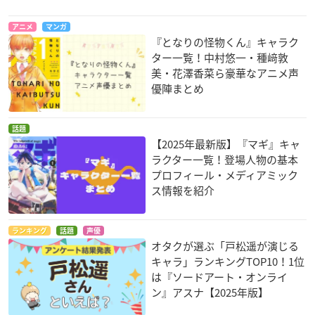
アニメ
マンガ
『となりの怪物くん』キャラク
ター一覧！中村悠一・種﨑敦
美・花澤香菜ら豪華なアニメ声
女子高生の無駄づか
荒ぶる季節の乙女ど
魔王様、リトライ！
優陣まとめ
い
もよ。
キラー・クイーン
菊池茜
十条園絵
話題
【2025年最新版】『マギ』キャ
ラクター一覧！登場人物の基本
プロフィール・メディアミック
ス情報を紹介
ランキング
話題
声優
妖怪ウォッチ！
八十亀ちゃんかんさ
上野さんは不器用
オタクが選ぶ「戸松遥が演じる
つにっき
天野ケータ
北長
キャラ」ランキングTOP10！1位
八十亀最中
は『ソードアート・オンライ
ン』アスナ【2025年版】