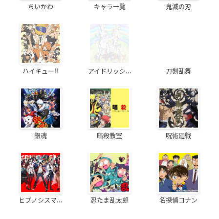
ちいかわ
キャラ一覧
鬼滅の刃
あの夏で待ってる
モーレツ宇宙海賊
森田さんは無口。2
貴月イチカ
グリューエル・セレ
村越美樹
ニティ
ハイキュー!!
アイドリッシ...
刀剣乱舞
銀魂
暗殺教室
呪術廻戦
WORKING'!!
猫神やおよろず
森田さんは無口。
真柴美月
繭
村越美樹
ヒプノシスマ...
忍たま乱太郎
名探偵コナン