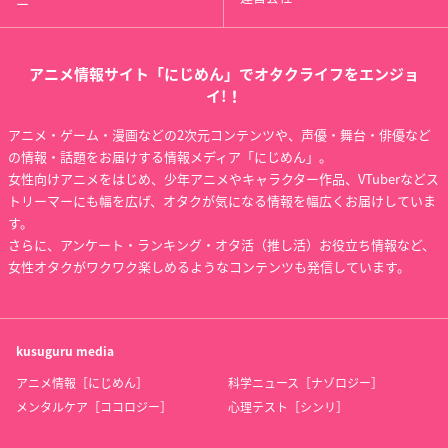
ー
おとめ妖怪 ざくろ
STAR DRIVER 輝きの
あそびにいくヨ!
タクト
百緑
金武城真奈美
アニメ情報サイト「にじめん」でオタクライフをエンジョ
STAR DRIVER 輝きの
イ!！
タクト
（気多の巫女
(サカナちゃん）
アニメ・ゲーム・漫画などの2次元コンテンツや、声優・舞台・俳優など
の情報・話題をお届けする情報メディア「にじめん」。
女性向けアニメをはじめ、少年アニメやキャラクター作品、VTuberなどス
トリーマーにも幅を広げ、オタクが気になる情報を幅広くお届けしていま
す。
さらに、アンケート・ランキング・オタ活（推し活）お役立ち情報など、
女性オタクがワクワク楽しめるようなコンテンツも発信しています。
屍鬼
みつどもえ
刀語
清水恵
丸井ひとは
否定姫
kusuguru
media
アニメ情報［にじめん］
科学ニュース［ナゾロジー］
メンタルケア［ココロジー］
心理テスト［シンリ］