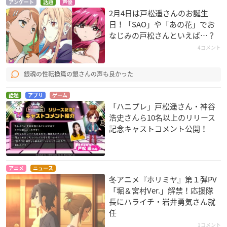
アンケート
話題
声優
2月4日は戸松遥さんのお誕生
日！「SAO」や「あの花」でお
なじみの戸松さんといえば…？
4コメント
桜Trick
妖怪ウォッチ
ソードアート・オン
ライン Extra Edition
高山春香
ケータ
アスナ（結城明日
銀魂の性転換篇の銀さんの声も良かった
奈）
話題
アプリ
ゲーム
「ハニプレ」戸松遥さん・神谷
浩史さんら10名以上のリリース
記念キャストコメント公開！
革命機ヴァルヴレイ
マギ(第2期)
世界でいちばん強く
アニメ
ニュース
冬アニメ『ホリミヤ』第１弾PV
ヴ 2ndシーズン
なりたい!
モルジアナ
流木野サキ
風間璃緒
「堀＆宮村Ver.」解禁！応援隊
長にハライチ・岩井勇気さん就
任
1コメント