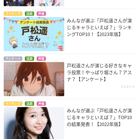
ランキング
話題
声優
みんなが選ぶ「戸松遥さんが演
タイムトラベル少女
甘々と稲妻
ReLIFE
じるキャラといえば？」ランキ
～マリ・ワカと8人
小鹿しのぶ
狩生玲奈
ングTOP10！【2023年版】
の科学者たち～
早瀬晶
アンケート
話題
声優
戸松遥さんが演じる好きなキャ
ラ投票！やっぱり堀さん？アス
ナ？【アンケート】
2コメント
機動戦士ガンダムユ
GATE(ゲート) 自衛隊
どうしても干支には
ニコーン RE:0096
彼の地にて、斯く戦
いりたい
ランキング
話題
声優
えり（第2クール）
ミコット・バーチ
トリ
みんなが選ぶ「戸松遥さんが演
ピニャ・コ・ラーダ
じるキャラといえば？」TOP10
の結果発表！【2022年版】