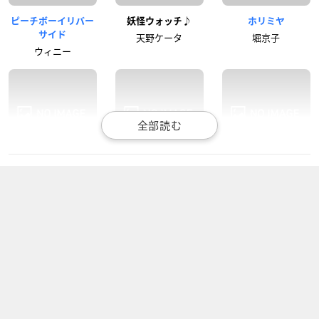
ピーチボーイリバー
妖怪ウォッチ♪
ホリミヤ
サイド
天野ケータ
堀京子
ウィニー
八十亀ちゃんかんさ
IDOLY PRIDE
ソードアート・オン
つにっき 3さつめ
ライン アリシゼーシ
神崎莉央
ョン War of Under
八十亀最中
world 2ndクール
アスナ（結城明日
奈）