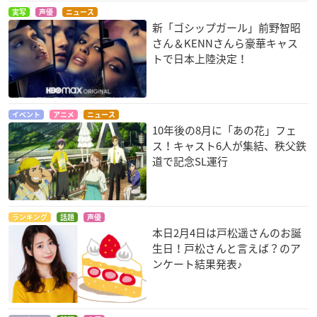
実写
声優
ニュース
新「ゴシップガール」前野智昭
さん＆KENNさんら豪華キャス
トで日本上陸決定！
やはり俺の青春ラブ
アブソリュート・デ
ガールフレンド(仮)
コメはまちがってい
ュオ
笹原野々花
る。続
永倉伊万里
折本かおり
イベント
アニメ
ニュース
10年後の8月に「あの花」フェ
ス！キャスト6人が集結、秩父鉄
道で記念SL運行
ランキング
話題
声優
本日2月4日は戸松遥さんのお誕
魔弾の王と戦姫
魔法科高校の劣等生
ハピネスチャージプ
生日！戸松さんと言えば？のア
リキュア!
エレオノーラ＝ヴィ
壬生紗耶香
ンケート結果発表♪
ルターリア
キュアフォーチュン