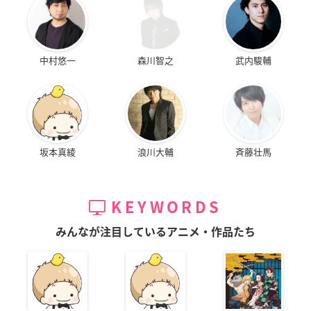
中村悠一
森川智之
武内駿輔
ソードアート・オン
ココロコネクト
貧乏神が!
ライン
西野菜々
龍胆嵐丸
アスナ
坂本真綾
浪川大輔
斉藤壮馬
KEYWORDS
夏色キセキ
アクセル･ワールド
クイーンズブレイド
リベリオン
花木優香
若宮恵
みんなが注目しているアニメ・作品たち
ターニャン