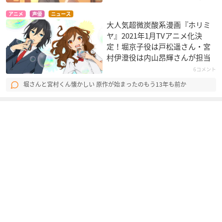
アニメ
声優
ニュース
大人気超微炭酸系漫画『ホリミ
ヤ』2021年1月TVアニメ化決
定！堀京子役は戸松遥さん・宮
夜桜四重奏 ～ハナノ
COPPELION
にゅるにゅる!!KAKU
村伊澄役は内山昂輝さんが担当
ウタ～
SENくん
成瀬荊
岸桃華
ニュナ
6コメント
堀さんと宮村くん懐かしい 原作が始まったのもう13年も前か
神のみぞ知るセカイ
革命機ヴァルヴレイ
プリティーリズム・
女神篇
ヴ
レインボーライブ
リューネ
流木野サキ
蓮城寺べる