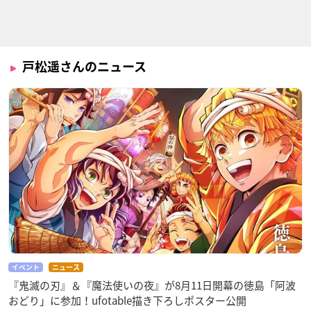
八十亀ちゃんかんさ
妖怪ウォッチJam 妖
どるふろ 狂乱篇
つにっき 2さつめ
怪学園Y ～Nとの遭
M4A1
戸松遥さんのニュース
遇～
八十亀最中
姫川フブキ
どるふろ -癒し編-
俺を好きなのはお前
ソードアート・オン
だけかよ
ライン アリシゼーシ
M4A1
ョン War of Under
三色院董子（パンジ
world
ー）
アスナ（結城明日
イベント
ニュース
奈）
『鬼滅の刃』＆『魔法使いの夜』が8月11日開幕の徳島「阿波
おどり」に参加！ufotable描き下ろしポスター公開