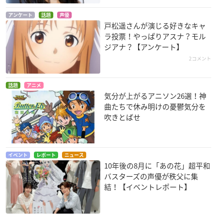
アンケート
話題
声優
戸松遥さんが演じる好きなキャ
ラ投票！やっぱりアスナ？モル
To LOVEる－とらぶ
WORKING!!!
GATE(ゲート) 自衛隊
ジアナ？【アンケート】
る－ダークネス 2nd
彼の地にて、斯く戦
真柴美月
2コメント
えり
ララ・サタリン・デ
ビルーク
ピニャ・コ・ラーダ
話題
アニメ
気分が上がるアニソン26選！神
曲たちで休み明けの憂鬱気分を
吹きとばせ
パンチライン
ミカグラ学園組曲
ダンジョンに出会い
イベント
レポート
ニュース
10年後の8月に「あの花」超平和
を求めるのは間違っ
秩父ラブラ
にゃみりん
ているだろうか
バスターズの声優が秩父に集
エイナ・チュール
結！【イベントレポート】