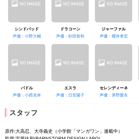
シンドバッド
ドラコーン
ジャーファル
声優：小野大輔
声優：杉田智和
声優：櫻井孝宏
バドル
エスラ
セレンディーネ
声優：小西克幸
声優：日笠陽子
声優：茅野愛衣
スタッフ
原作:大高忍、大寺義史（小学館「マンガワン」連載中）
監督:宮尾佳和(BARNSTORM DESIGN LABO)