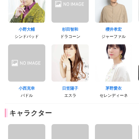
小野大輔
杉田智和
櫻井孝宏
シンドバッド
ドラコーン
ジャーファル
小西克幸
日笠陽子
茅野愛衣
バドル
エスラ
セレンディーネ
キャラクター