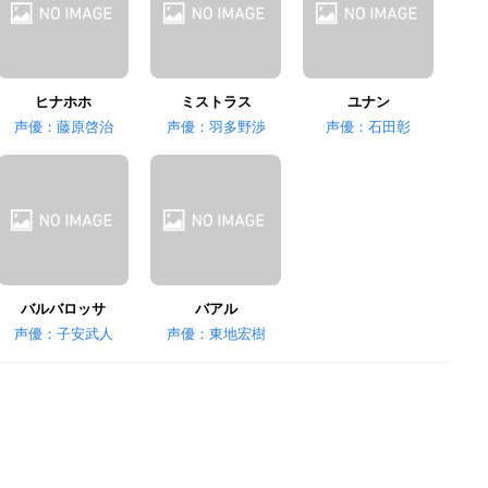
ヒナホホ
ミストラス
ユナン
声優：藤原啓治
声優：羽多野渉
声優：石田彰
バルバロッサ
バアル
声優：子安武人
声優：東地宏樹