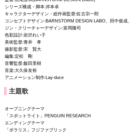
シリーズ構成・脚本:岸本卓
キャラクターデザイン・総作画監督:佐古宗一郎
コンセプトデザイン:BARNSTORM DESIGN LABO、田中俊
ジン・クリーチャーデザイン:富岡隆司
色彩設計:岩沢れい子
美術監督:青井 孝
撮影監督:宋 賢大
編集:定松 剛
音響監督:飯田里樹
音楽:大久保友裕
アニメーション制作:Lay-duce
主題歌
オープニングテーマ
「スポットライト」PENGUIN RESEARCH
エンディングテーマ
「ポラリス」フジファブリック