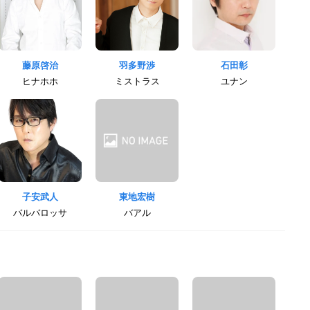
藤原啓治
羽多野渉
石田彰
ヒナホホ
ミストラス
ユナン
子安武人
東地宏樹
バルバロッサ
バアル