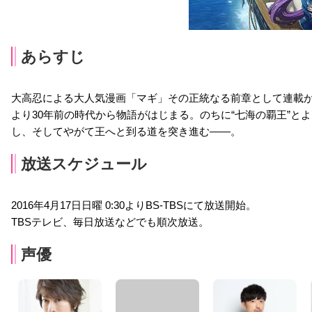
あらすじ
大高忍による大人気漫画「マギ」その正統なる前章として連載が
より30年前の時代から物語がはじまる。のちに“七海の覇王”
し、そしてやがて王へと到る道を突き進む――。
放送スケジュール
2016年4月17日日曜 0:30よりBS-TBSにて放送開始。
TBSテレビ、毎日放送などでも順次放送。
声優