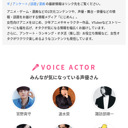
ギ
/
アンケート
/
話題
/
漫画
の最新情報はリンク先をご覧ください。
アニメ・ゲーム・漫画などの2次元コンテンツや、声優・舞台・俳優などの情
報・話題をお届けする情報メディア「にじめん」。
女性向けアニメをはじめ、少年アニメやキャラクター作品、VTuberなどストリー
マーにも幅を広げ、オタクが気になる情報を幅広くお届けしています。
さらに、アンケート・ランキング・オタ活（推し活）お役立ち情報など、女性オ
タクがワクワク楽しめるようなコンテンツも発信しています。
VOICE ACTOR
みんなが気になっている声優さん
宮野真守
速水奨
諏訪部順一