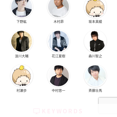
下野紘
木村昴
坂本真綾
浪川大輔
花江夏樹
森川智之
村瀬歩
中村悠一
斉藤壮馬
KEYWORDS