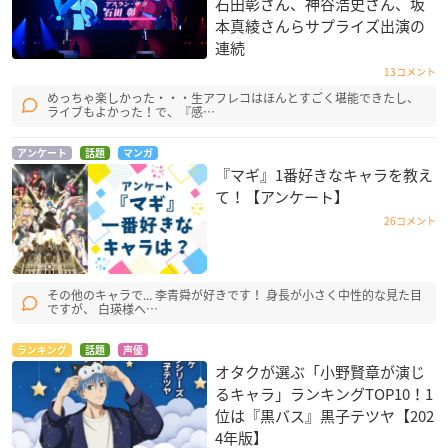
石田彰さん、神谷浩史さん、坂
本真綾さんらサプライズ出演の
連続
13コメント
めっちゃ楽しかった・・・生アフレコはほんとすごく堪能できたし、
ライブもよかった！で、『感…
アンケート
話題
マンガ
『マギ』1番好きなキャラを教え
て！【アンケート】
26コメント
その他のキャラで... 李青舜が好きです！ 身長が小さく中性的な見た目
ですが、 白瑛様へ…
ランキング
話題
声優
オタクが選ぶ「小野賢章が演じ
るキャラ」ランキングTOP10！1
位は『黒バス』黒子テツヤ【202
4年版】