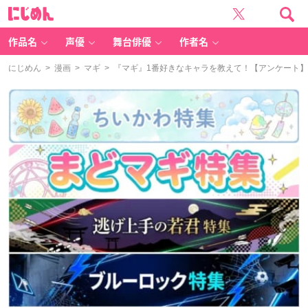
に
じ
め
ん
作品名
声優
舞台俳優
作者名
にじめん
>
漫画
>
マギ
> 『マギ』1番好きなキャラを教えて！【アンケート】