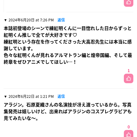
2024年6月20日 at 7:26 PM
返信
本誌初登場のシーンで練紅明くんに一目惚れした日からずっと
紅明くん推しで全てが大好きです♡
練紅明という存在を作ってくださった大高忍先生には本当に感
謝しています。
色々な紅明くんが見れるアルマトラン編と煌帝国編、そして最
終章をぜひアニメでしてほしい…！
1
2024年6月22日 at 1:21 PM
返信
アラジン。石原夏織さんの名演技が冴え渡っているから。写真
集発売は嬉しいけど、出来ればアラジンのコスプレグラビアも
見てみたいな〜。
0