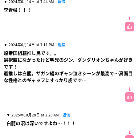
2024年6月14日 at 7:44 AM
返信
李青舜！！！
1
2024年6月14日 at 7:11 PM
返信
煌帝国組箱推し民です。。
選択肢になかったけど明兄のジン、ダンダリオンちゃんが好き
です！
最推しは白龍。ザガン編のギャン泣きシーンが最高で…真面目
な性格とのギャップにすっかり虜です…
1
2025年10月28日 at 2:28 AM
返信
白龍の沼は深いですよね…！！！
1