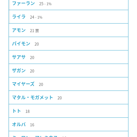
25
ファーラン
1%
24
ライラ
1%
21
票
アモン
20
パイモン
20
サアサ
20
ザガン
20
マイヤーズ
20
マタル・モガメット
18
トト
16
オルバ