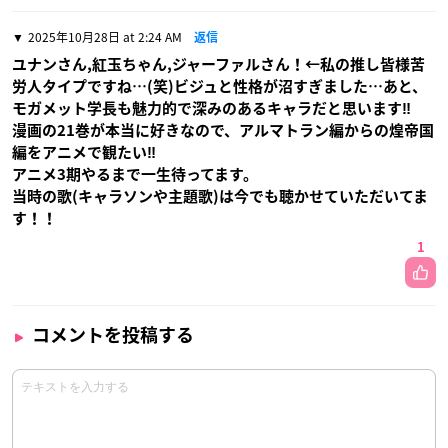
2025年10月28日 at 2:24 AM
返信
ユナンさん,紅玉ちゃん,ジャーファルさん！←私の推し皆様苦
労人タイプですね…(笑)ビジュと性格が沼すぎました…あと、
モガメット学長も魅力的で深みのあるキャラだと思います‼︎
漫画の21巻が本当に好きなので、アルマトラン編からの煌帝国
編をアニメで観たい‼︎
アニメ3期やるまで一生待ってます。
当時の歌(キャラソンや主題歌)は今でも聴かせていただいてま
す！！
1
コメントを投稿する