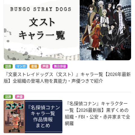
話題
マンガ
書籍
声優
舞台俳優
『文豪ストレイドッグス（文スト）』キャラ一覧【2026年最新
版】全組織の登場人物を異能力・声優つきで紹介
話題
声優
『名探偵コナン』キャラクター
一覧【2026最新版】黒ずくめの
組織・FBI・公安・赤井家まで全
網羅