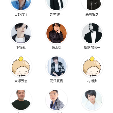
宮野真守
鈴村健一
森川智之
下野紘
速水奨
諏訪部順一
大塚芳忠
花江夏樹
村瀬歩