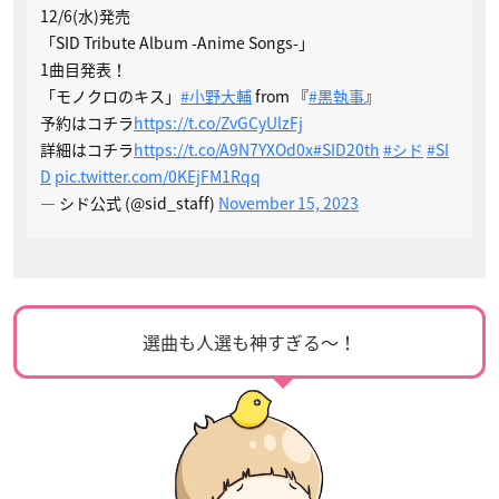
12/6(水)発売
「SID Tribute Album -Anime Songs-」
1曲目発表！
「モノクロのキス」
#小野大輔
from 『
#黒執事
』
予約はコチラ
https://t.co/ZvGCyUlzFj
詳細はコチラ
https://t.co/A9N7YXOd0x
#SID20th
#シド
#SI
D
pic.twitter.com/0KEjFM1Rqq
— シド公式 (@sid_staff)
November 15, 2023
選曲も人選も神すぎる〜！