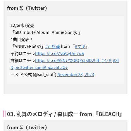
12/6(水)発売
「SID Tribute Album -Anime Songs-」
4曲目発表！
「ANNIVERSARY」
#戸松遥
from 『
#マギ
』
予約はコチラ
https://t.co/ZvGCyUm7uR
詳細はコチラ
https://t.co/A9N7YXOKQ5
#SID20th
#シド
#SI
D
pic.twitter.com/A5oav6LaO7
— シド公式 (@sid_staff)
November 23, 2023
03. 乱舞のメロディ / 森田成一 from 『BLEACH』