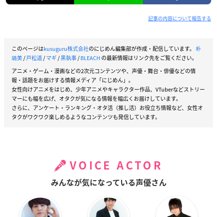
記事の内容について報告する
このページは
kusuguru株式会社
のにじめん編集部が作成・配信しています。
朴
璐美
/
戸松遥
/
マギ
/
黒執事
/
BLEACH
の最新情報はリンク先をご覧ください。
アニメ・ゲーム・漫画などの2次元コンテンツや、声優・舞台・俳優などの情
報・話題をお届けする情報メディア「にじめん」。
女性向けアニメをはじめ、少年アニメやキャラクター作品、VTuberなどストリー
マーにも幅を広げ、オタクが気になる情報を幅広くお届けしています。
さらに、アンケート・ランキング・オタ活（推し活）お役立ち情報など、女性オ
タクがワクワク楽しめるようなコンテンツも発信しています。
VOICE ACTOR
みんなが気になっている声優さん