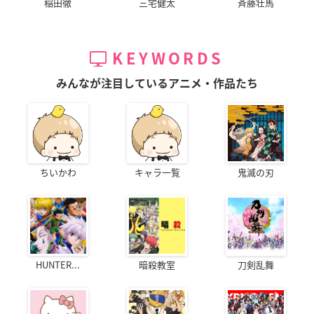
稲田徹
三宅健太
斉藤壮馬
KEYWORDS
みんなが注目しているアニメ・作品たち
ちいかわ
キャラ一覧
鬼滅の刃
HUNTER...
暗殺教室
刀剣乱舞