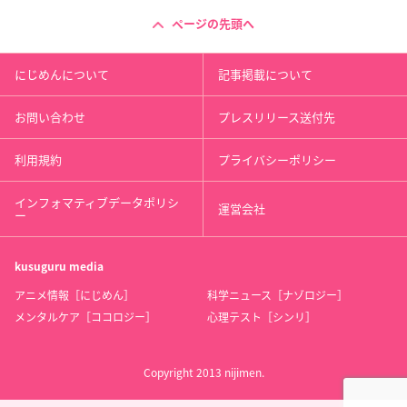
ページの先頭へ
にじめんについて
記事掲載について
お問い合わせ
プレスリリース送付先
利用規約
プライバシーポリシー
インフォマティブデータポリシ
運営会社
ー
kusuguru
media
アニメ情報［にじめん］
科学ニュース［ナゾロジー］
メンタルケア［ココロジー］
心理テスト［シンリ］
Copyright 2013 nijimen.