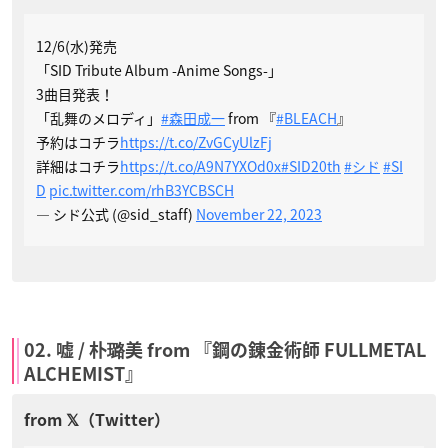
12/6(水)発売
「SID Tribute Album -Anime Songs-」
3曲目発表！
「乱舞のメロディ」
#森田成一
from 『
#BLEACH
』
予約はコチラ
https://t.co/ZvGCyUlzFj
詳細はコチラ
https://t.co/A9N7YXOd0x
#SID20th
#シド
#SI
D
pic.twitter.com/rhB3YCBSCH
— シド公式 (@sid_staff)
November 22, 2023
02. 嘘 / 朴璐美 from 『鋼の錬金術師 FULLMETAL
ALCHEMIST』