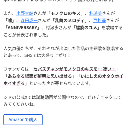
また、
小野大輔
さんが「
」、
朴璐美
さんが
モノクロのキス
「
」、
森田成一
さんが「
」、
戸松遥
さんが
嘘
乱舞のメロディ
「
」、村瀬歩さんが「
」を歌唱する
ANNIVERSARY
螺旋のユメ
ことが発表されました。
人気声優たちが、それぞれが出演した作品の主題歌を歌唱する
とあって、SNSでは大盛り上がり！
ファンからは「
」
セバスチャンがモノクロのキスを… 凄い…
「
」「
あらゆる場面が鮮明に思い出せる
いにしえ
の
オタクホイ
」といった声が寄せられています。
ホイすぎる
シドの公式Xでは試聴動画が公開中なので、ぜひチェックして
みてくださいね。
Amazonで購入