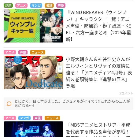
話題
アニメ
マンガ
書籍
声優
『WIND BREAKER（ウィンブ
レ）』キャラクター一覧！アニ
メ声優・防風鈴・獅子頭連・KE
EL・六方一座まとめ【2025年最
新】
アニメ
声優
ニュース
小野大輔さん＆神谷浩史さんが
エルヴィンとリヴァイの友情に
迫る！「アニメディア4月号」表
紙＆巻頭特集に『進撃の巨人』
登場
3コメント
とにかく、目に付きました。ビジュアルがイイです❗ これからの二人が
気になる〜❗
アニメ
マンガ
声優
ニュース
「MBSアニメヒストリア」平成
を代表する作品＆声優が参戦！