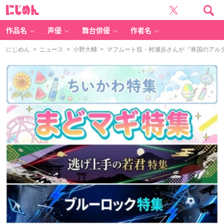
に
じ
め
ん
作品名
声優
舞台俳優
作者名
にじめん
>
ニュース
>
小野大輔
> マフムート役・村瀬歩さんが『将国のアルタ