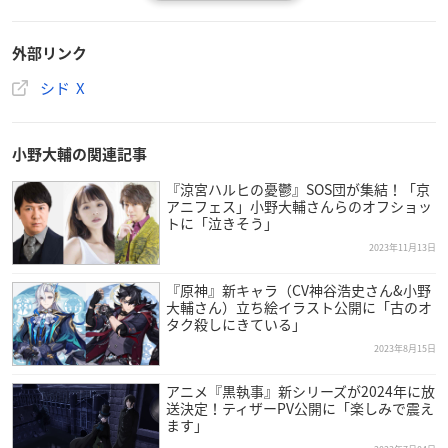
02. 嘘 /
朴璐美
from 『
鋼の錬金術師
FULLMETAL ALCHEMIST』
03. 乱舞のメロディ /
森田成一
from 『
BLEACH
』
外部リンク
【対象店舗/特典内容】
シド X
・応援店舗特典
ステッカー
対象店舗は
小野大輔の関連記事
コチラ
『涼宮ハルヒの憂鬱』SOS団が集結！「京
・Amazon.co.jp
アニフェス」小野大輔さんらのオフショッ
トに「泣きそう」
メガジャケ
2023年11月13日
Amazonで購入
『原神』新キャラ（CV神谷浩史さん&小野
大輔さん）立ち絵イラスト公開に「古のオ
タク殺しにきている」
2023年8月15日
アニメ『黒執事』新シリーズが2024年に放
送決定！ティザーPV公開に「楽しみで震え
ます」