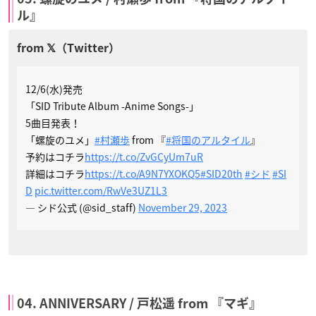
ル』
12/6(水)発売
「SID Tribute Album -Anime Songs-」
5曲目発表！
「螺旋のユメ」
#村瀬歩
from 『
#将国のアルタイル
』
予約はコチラ
https://t.co/ZvGCyUm7uR
詳細はコチラ
https://t.co/A9N7YXOKQ5
#SID20th
#シド
#SI
D
pic.twitter.com/RwVe3UZ1L3
— シド公式 (@sid_staff)
November 29, 2023
04. ANNIVERSARY / 戸松遥 from 『マギ』