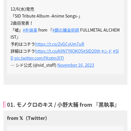
12/6(水)発売
「SID Tribute Album -Anime Songs-」
2曲目発表！
「嘘」
#朴璐美
from 『
#鋼の錬金術師
FULLMETAL ALCHEM
IST』
予約はコチラ
https://t.co/ZvGCyUm7uR
詳細はコチラ
https://t.co/A9N7YXOKQ5
#SID20th
#シド
#SI
D
pic.twitter.com/IYcotm3ITI
— シド公式 (@sid_staff)
November 16, 2023
01. モノクロのキス / 小野大輔 from 『黒執事』