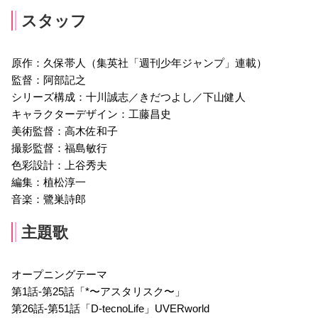
スタッフ
原作：久保帯人（集英社「週刊少年ジャンプ」連載）
監督：阿部記之
シリーズ構成：十川誠志／きだつよし／下山健人
キャラクターデザイン：工藤昌史
美術監督：高木佐和子
撮影監督：福島敏行
色彩設計：上谷秀夫
編集：植松淳一
音楽：鷺巣詩郎
主題歌
オープニングテーマ
第1話-第25話「*〜アスタリスク〜」
第26話-第51話「D-tecnoLife」UVERworld