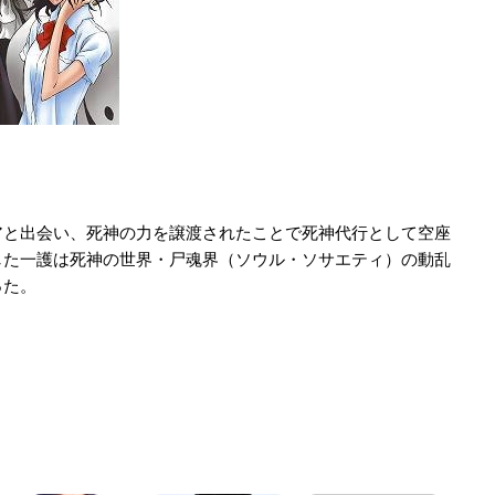
アと出会い、死神の力を譲渡されたことで死神代行として空座
した一護は死神の世界・尸魂界（ソウル・ソサエティ）の動乱
った。