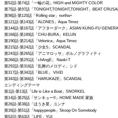
第52話-第74話「一輪の花」HIGH and MIGHTY COLOR
第75話-第97話「TONIGHT,TONIGHT,TONIGHT」BEAT CRUS
第98話-第120話「Rolling star」northa+
第121話-第143話「ALONES」Aqua Timez
第144話-第167話「アフターダーク」ASIAN KUNG-FU GENERA
第168話-第189話「CHU-BURA」KELUN
第190話-第214話「Velonica」Aqua Timez
第215話-第242話「少女S」SCANDAL
第243話-第265話「アニマロッサ」ポルノグラフィティ
第266話-第291話「chAngE」 Naoki-T
第292話-第316話「乱舞のメロディ」シド
第317話-第342話「BLUE」 ViViD
第343話-第366話「HARUKAZE」SCANDAL
エンディングテーマ
第1話-第13話「Life is Like a Boat」SNORKEL
第14話-第25話「サンキュー!!」HOME MADE 家族
第26話-第38話「ほうき星」ユンナ
第39話-第51話「happypeople」Skoop On Somebody
第52話-第63話「LIFE」YUI