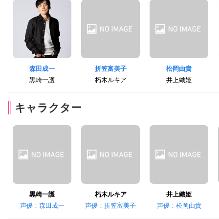
森田成一
折笠富美子
松岡由貴
黒崎一護
朽木ルキア
井上織姫
キャラクター
黒崎一護
朽木ルキア
井上織姫
声優：森田成一
声優：折笠富美子
声優：松岡由貴