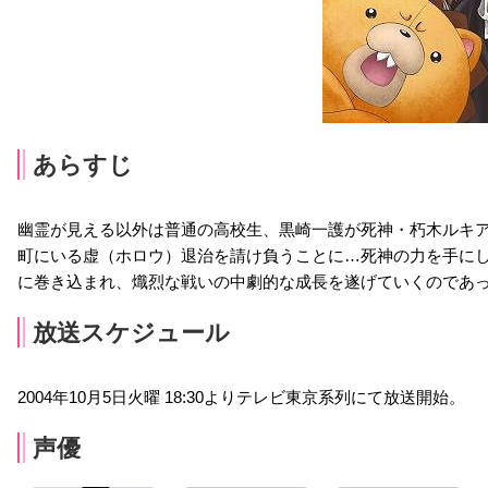
あらすじ
幽霊が見える以外は普通の高校生、黒崎一護が死神・朽木ルキ
町にいる虚（ホロウ）退治を請け負うことに…死神の力を手に
に巻き込まれ、熾烈な戦いの中劇的な成長を遂げていくのであ
放送スケジュール
2004年10月5日火曜 18:30よりテレビ東京系列にて放送開始。
声優