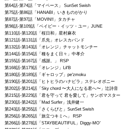
第64話-第74話「マイペース」 SunSet Swish
第75話-第86話「HANABI」いきものがかり
第87話-第97話「MOVIN!!」タカチャ
第98話-第109話「ベイビー・イッツ・ユー」JUNE
第110話-第120話「桜日和」星村麻衣
第121話-第131話「爪先」オレスカバンド
第132話-第143話「オレンジ」チャットモンチー
第144話-第154話「種をまく日々」中孝介
第155話-第167話「感謝。」 RSP
第168話-第179話「オレンジ」Lil’B
第180話-第189話「ギャロップ」pe’zmoku
第190話-第201話「ヒトヒラのハナビラ」ステレオポニー
第202話-第214話「Sky chord 〜大人になる君へ〜」辻詩音
第215話-第229話「君を守って 君を愛して」サンボマスター
第230話-第242話「Mad Surfer」浅井健一
第243話-第255話「さくらびと」SunSet Swish
第256話-第265話「旅立つキミへ」 RSP
第266話-第278話「STAYBEAUTIFUL」Diggy-MO’