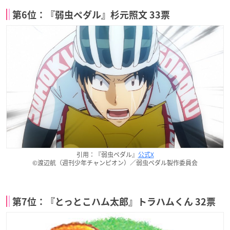
第6位：『弱虫ペダル』杉元照文 33票
引用：『弱虫ペダル』
公式X
©渡辺航（週刊少年チャンピオン）／弱虫ペダル製作委員会
第7位：『とっとこハム太郎』トラハムくん 32票