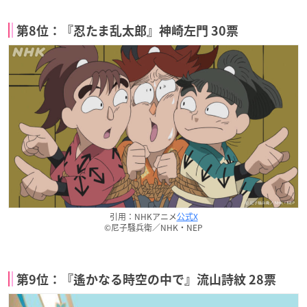
第8位：『忍たま乱太郎』神崎左門 30票
引用：NHKアニメ
公式X
©尼子騒兵衛／NHK・NEP
第9位：『遙かなる時空の中で』流山詩紋 28票