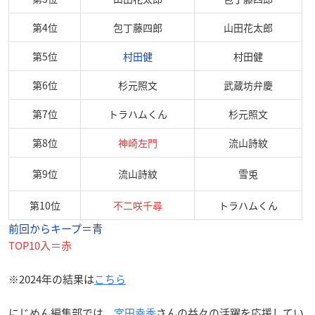
第4位
包丁藤四郎
山田花太郎
第5位
村田健
村田健
第6位
杉元照文
武蔵坊弁慶
第7位
トラハムくん
杉元照文
第8位
神崎左門
流山詩紋
第9位
流山詩紋
雪兎
第10位
不二咲千尋
トラハムくん
前回からキープ＝青
TOP10入＝赤
※2024年の結果は
こちら
にじめん編集部では、
宮田幸季
さんの益々の活躍を応援してい