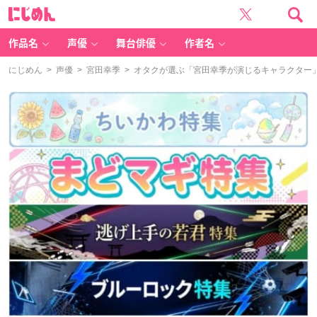
に
じ
め
ん
作品名
声優
舞台俳優
作者名
にじめん
>
声優
>
宮田幸季
> オタクが選ぶ「宮田幸季が演じるキャラクター」ラ