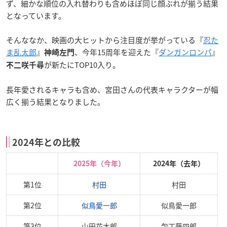
ず、細かな順位の入れ替わりも含めほぼ同じ顔ぶれが揃う結果
となっています。
そんななか、映画の大ヒットから注目度が挙がっている『
忍た
ま乱太郎
』
、今年15周年を迎えた『
ダンガンロンパ
』
神崎左門
が新たにTOP10入り。
不二咲千尋
長年愛されるキャラも含め、宮田さんの代表キャラクターが幅
広く揃う結果となりました。
2024年との比較
2025年（今年）
2024年（去年）
第1位
村田
村田
第2位
似鳥愛一郎
似鳥愛一郎
第3位
山田花太郎
包丁藤四郎