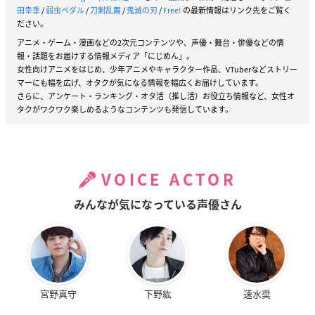
田幸季
/
弱虫ペダル
/
刀剣乱舞
/
鬼滅の刃
/
Free!
の最新情報はリンク先をご覧く
ださい。
アニメ・ゲーム・漫画などの2次元コンテンツや、声優・舞台・俳優などの情
報・話題をお届けする情報メディア「にじめん」。
女性向けアニメをはじめ、少年アニメやキャラクター作品、VTuberなどストリー
マーにも幅を広げ、オタクが気になる情報を幅広くお届けしています。
さらに、アンケート・ランキング・オタ活（推し活）お役立ち情報など、女性オ
タクがワクワク楽しめるようなコンテンツも発信しています。
VOICE ACTOR
みんなが気になっている声優さん
宮野真守
下野紘
速水奨