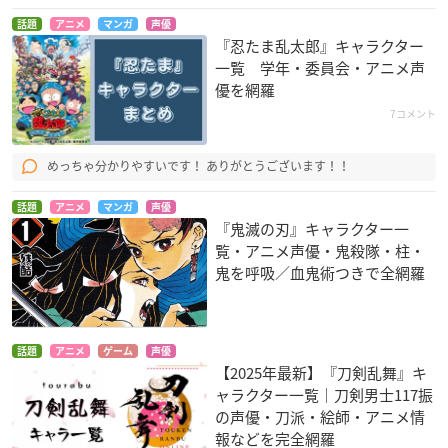
話題
アニメ
マンガ
声優
『忍たま乱太郎』キャラクター
一覧 学年・委員会・アニメ声
優を網羅
7コメント
めっちゃ分かりやすいです！ ありがとうございます！！
話題
アニメ
マンガ
声優
『鬼滅の刃』キャラクター一
覧・アニメ声優・鬼殺隊・柱・
鬼を呼吸／血鬼術つきで全網羅
話題
アニメ
ゲーム
声優
【2025年最新】『刀剣乱舞』キ
ャラクター一覧｜刀剣男士117振
の声優・刀派・絵師・アニメ情
報などを完全網羅