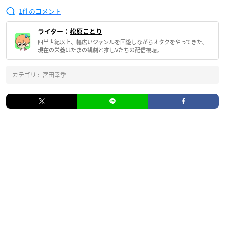
1
ライター：
松原ことり
四半世紀以上、幅広いジャンルを回遊しながらオタクをやってきた。
現在の栄養はたまの観劇と推しVたちの配信視聴。
カテゴリ :
宮田幸季