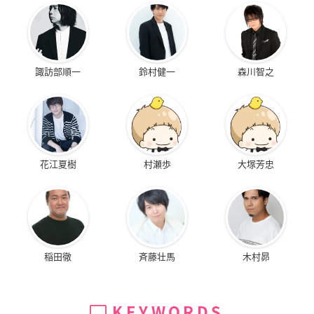
諏訪部順一
鈴村健一
森川智之
花江夏樹
村瀬歩
大塚芳忠
稲田徹
斉藤壮馬
木村昴
KEYWORDS