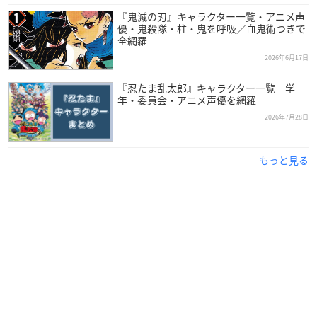
『鬼滅の刃』キャラクター一覧・アニメ声
優・鬼殺隊・柱・鬼を呼吸／血鬼術つきで
全網羅
2026年6月17日
『忍たま乱太郎』キャラクター一覧 学
年・委員会・アニメ声優を網羅
2026年7月28日
引用：81プロデュース
公式サイト
宮田幸季
さんは神奈川県出身で、現在81プロデュースに所属し
もっと見る
ており、今年で53歳を迎えます。
元々自分の声がコンプレックスだったことや、大学時代にテレ
ビドラマのエキストラに出演し演じる楽しさを感じたこと、舞
台観劇が好きだったことなどがきっかけで、1996年より声優活
動をスタート。
2007年には第1回声優アワードにてサブキャラクター賞男優部
門を受賞したほか、アーティストとしても活動するなど、多彩