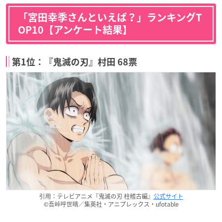
「宮田幸季さんといえば？」ランキングT
OP10【アンケート結果】
第1位：『鬼滅の刃』村田 68票
引用：テレビアニメ『鬼滅の刃 柱稽古編』
公式サイト
©吾峠呼世晴／集英社・アニプレックス・ufotable