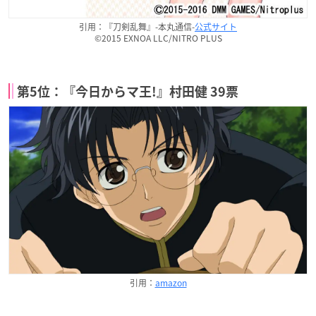
引用：『刀剣乱舞』-本丸通信-
公式サイト
©2015 EXNOA LLC/NITRO PLUS
第5位：『今日からマ王!』村田健 39票
引用：
amazon