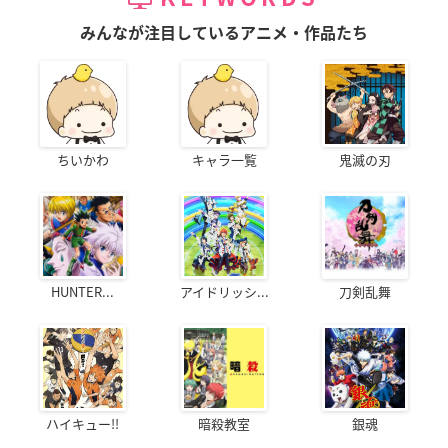
みんなが注目しているアニメ・作品たち
ちいかわ
キャラ一覧
鬼滅の刃
HUNTER...
アイドリッシ...
刀剣乱舞
ハイキュー!!
暗殺教室
銀魂