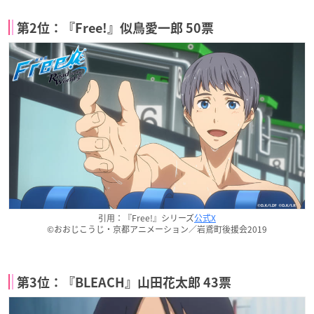
第2位：『Free!』似鳥愛一郎 50票
引用：『Free!』シリーズ
公式X
©おおじこうじ・京都アニメーション／岩鳶町後援会2019
第3位：『BLEACH』山田花太郎 43票