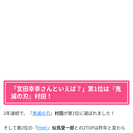
「宮田幸季さんといえば？」第1位は『鬼
滅の刃』村田！
2年連続で、『
鬼滅の刃
』
が第1位に選ばれました！
村田
そして第2位の『
Free!
』
との2TOPは昨年と変わら
似鳥愛一郎