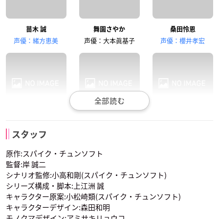
中井和哉
沢城みゆき
椎名へきる
苗木 誠
舞園さやか
桑田怜恩
大和田紋土
腐川冬子
セレスティア・ルー
声優：緒方恵美
声優：大本眞基子
声優：櫻井孝宏
デンベルク
霧切響子
十神白夜
山田一二三
斎藤千和
鳥海浩輔
くじら
スタッフ
声優：日笠陽子
声優：石田彰
声優：山口勝平
朝日奈葵
石丸清多夏
大神さくら
原作:スパイク・チュンソフト
監督:岸 誠二
シナリオ監修:小高和剛(スパイク・チュンソフト)
シリーズ構成・脚本:上江洲 誠
キャラクター原案:小松崎類(スパイク・チュンソフト)
キャラクターデザイン:森田和明
モノクマデザイン:アミサキリョウコ
大和田紋土
腐川冬子
セレスティア・ルー