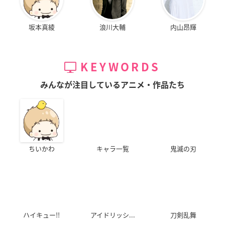
坂本真綾
浪川大輔
内山昂輝
KEYWORDS
みんなが注目しているアニメ・作品たち
ちいかわ
キャラ一覧
鬼滅の刃
ハイキュー!!
アイドリッシ...
刀剣乱舞