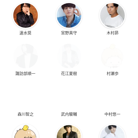
速水奨
宮野真守
木村昴
諏訪部順一
花江夏樹
村瀬歩
森川智之
武内駿輔
中村悠一