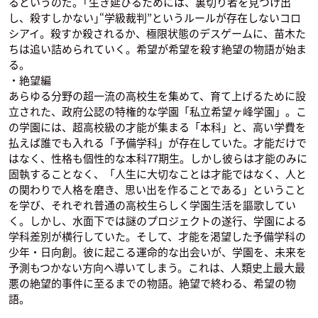
るというのだ。｢生き延びるためには、裏切り者を見つけ出
し、殺すしかない｣“学級裁判”というルールが存在しないコロ
シアイ。殺すか殺されるか、極限状態のデスゲームに、苗木た
ちは追い詰められていく。希望が希望を殺す絶望の物語が始ま
る。
・絶望編
あらゆる分野の超一流の高校生を集めて、育て上げるために設
立された、政府公認の特権的な学園「私立希望ヶ峰学園」。こ
の学園には、超高校級の才能が集まる「本科」と、高い学費を
払えば誰でも入れる「予備学科」が存在していた。才能だけで
はなく、性格も個性的な本科77期生。しかし彼らは才能のみに
固執することなく、「人生に大切なことは才能ではなく、人と
の関わりで人格を磨き、思い出を作ることである」ということ
を学び、それぞれ普通の高校生らしく学園生活を謳歌してい
く。しかし、水面下では謎のプロジェクトの遂行、学園による
学科差別が横行していた。そして、才能を渇望した予備学科の
少年・日向創。彼に起こる運命的な出会いが、学園を、未来を
予測もつかない方向へ導いてしまう。これは、人類史上最大最
悪の絶望的事件に至るまでの物語。絶望で終わる、希望の物
語。