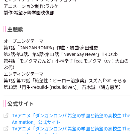
アニメーション制作:ラルケ
松風雅也
豊口めぐみ
宮田幸季
デンベルク
声優：中井和哉
声優：沢城みゆき
葉隠康比呂
江ノ島盾子
不二咲千尋
製作:希望ヶ峰学園映像部
声優：椎名へきる
主題歌
オープニングテーマ
第1話「DANGANRONPA」作曲・編曲:高田雅史
第2話-第3話、第5話-第11話「Never Say Never」TKDz2b
第4話「モノクマおんど」小林幸子 feat.モノクマ（cv：大山の
大山のぶ代
朝日奈葵
石丸清多夏
大神さくら
ぶ代）
モノクマ
声優：斎藤千和
声優：鳥海浩輔
声優：くじら
エンディングテーマ
第1話-第12話「絶望性：ヒーロー治療薬」スズム feat. そらる
第13話「再生-rebuild- (re:build ver.)」 苗木誠 （緒方恵美）
公式サイト
TVアニメ「ダンガンロンパ 希望の学園と絶望の高校生 The
Animation」公式サイト
葉隠康比呂
江ノ島盾子
不二咲千尋
TVアニメ「ダンガンロンパ 希望の学園と絶望の高校生 The
声優：松風雅也
声優：豊口めぐみ
声優：宮田幸季