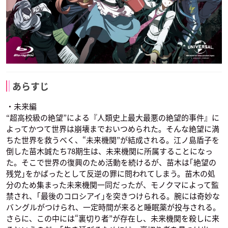
あらすじ
・未来編
“超高校級の絶望”による『人類史上最大最悪の絶望的事件』に
よってかつて世界は崩壊までおいつめられた。そんな絶望に満
ちた世界を救うべく、“未来機関”が結成される。江ノ島盾子を
倒した苗木誠たち78期生は、未来機関に所属することになっ
た。そこで世界の復興のため活動を続けるが、苗木は｢絶望の
残党｣をかばったとして反逆の罪に問われてしまう。苗木の処
分のため集まった未来機関一同だったが、モノクマによって監
禁され、｢最後のコロシアイ｣を突きつけられる。腕には奇妙な
バングルがつけられ、一定時間が来ると睡眠薬が投与される。
さらに、この中には“裏切り者”が存在し、未来機関を殺しに来