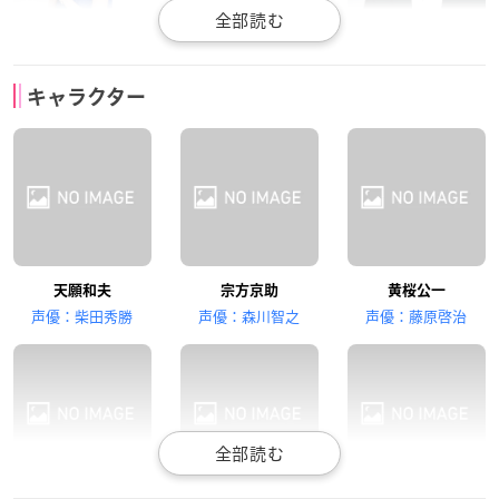
藤田咲
中原麻衣
諏訪部順一
キャラクター
忌村静子
雪染ちさ
逆蔵十三
水瀬いのり
江口拓也
本郷奏多
天願和夫
宗方京助
黄桜公一
安藤流流歌
十六夜惣之助
御手洗亮太
声優：柴田秀勝
声優：森川智之
声優：藤原啓治