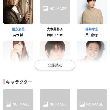
緒方恵美
大本眞基子
櫻井孝宏
苗木 誠
舞園さやか
桑田怜恩
日笠陽子
石田彰
山口勝平
キャラクター
霧切響子
十神白夜
山田一二三