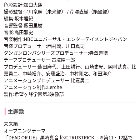
色彩設計:加口大朗
撮影監督:平川竜嗣（未来編） / 芹澤直樹（絶望編）
編集:坂本雅紀
音響監督:飯田里樹
音楽:高田雅史
音楽制作:NBCユニバーサル・エンターテイメントジャパン
苗木 誠
霧切響子
葉隠康比呂
音楽プロデューサー:西村潤、川口真司
岸尾だいすけ
小林ゆう
緒方恵美
声優：緒方恵美
声優：日笠陽子
声優：松風雅也
ダンガンロンパシリーズプロデューサー:寺澤善徳
九頭龍冬彦
小泉真昼
狛枝凪斗
チーフプロデューサー:古澤陽一郎
プロデューサー:熊田麻代、上田耕行、山崎史紀、岡村武真、比
嘉勇二、中崎裕介、安藤盛治、中村剛之、和田洋介
アニメーションプロデューサー:比嘉勇二
アニメーション制作:Lerche
製作:希望ヶ峰学園第3映像部
月光ヶ原美彩(モノ
モノクマ
終里赤音
三森すずこ
細谷佳正
杉田智和
ミ)
声優：TARAKO
声優：朴璐美
主題歌
西園寺日寄子
左右田和一
封印されし田中
声優：貴家堂子
未来編
オープニングテーマ
「DEAD OR LIE」黒崎真音 feat.TRUSTRICK ※第11・12話で