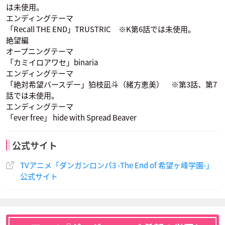
は未使用。
エンディングテーマ
「Recall THE END」TRUSTRIC ※K第6話では未使用。
絶望編
オープニングテーマ
茅野愛衣
花澤香菜
安元洋貴
九頭龍冬彦
小泉真昼
狛枝凪斗
罪木蜜柑
七海千秋
弐大猫丸
声優：岸尾だいすけ
声優：小林ゆう
声優：緒方恵美
「カミイロアワセ」binaria
エンディングテーマ
「絶対希望バースデー」狛枝凪斗（緒方恵美） ※第3話、第7
話では未使用。
エンディングテーマ
「ever free」 hide with Spread Beaver
公式サイト
荒川美穂
福山潤
三石琴乃
西園寺日寄子
左右田和一
封印されし田中
ソニア・ネヴァーマ
花村輝々
辺古山ペコ
声優：三森すずこ
声優：細谷佳正
声優：杉田智和
TVアニメ「ダンガンロンパ3 -The End of 希望ヶ峰学園-」
インド
公式サイト