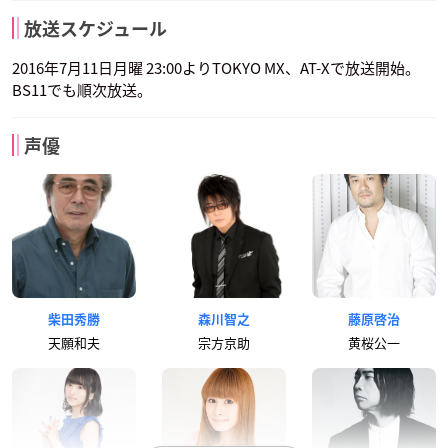
放送スケジュール
2016年7月11日月曜 23:00よりTOKYO MX、AT-Xで放送開始。
BS11でも順次放送。
声優
柴田秀勝
森川智之
藤原啓治
天願和夫
宗方京助
黄桜公一