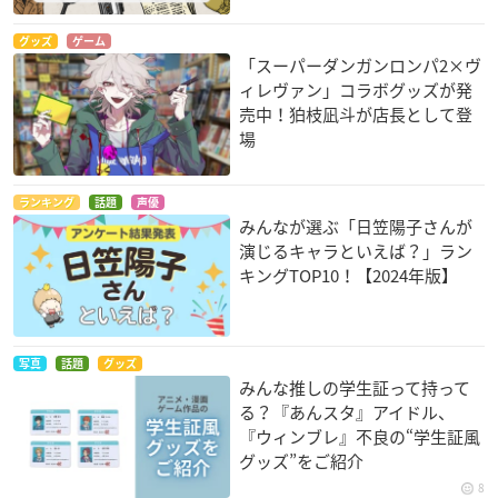
グッズ
ゲーム
「スーパーダンガンロンパ2×ヴ
ィレヴァン」コラボグッズが発
売中！狛枝凪斗が店長として登
場
ランキング
話題
声優
みんなが選ぶ「日笠陽子さんが
演じるキャラといえば？」ラン
キングTOP10！【2024年版】
写真
話題
グッズ
みんな推しの学生証って持って
る？『あんスタ』アイドル、
『ウィンブレ』不良の“学生証風
グッズ”をご紹介
8