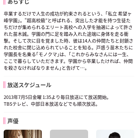
あらすじ
声優：小清水亜美
声優：高山みなみ
卒業するだけで人生の成功が約束されるという、｢私立 希望ヶ
峰学園｣。“超高校級”と呼ばれる、突出した才能を持つ生徒た
ちだけが集められるエリート高校への入学を抽選によって許さ
れた苗木誠。学園の門に足を踏み入れた途端に身体を走る衝
撃。そして次に目を覚ました時、彼は14人の仲間たちと封鎖さ
れた校舎に閉じ込められていることを知る。戸惑う苗木たちに
学園長を名乗る｢モノクマ｣は、｢これからみなさんには一生、
ここで暮らしていただきます。学園から卒業したければ、仲間
を殺さなければなりません｣と告げて…。
放送スケジュール
2013年7月5日金曜 1:35より毎日放送にて放送開始。
TBSテレビ、中部日本放送などでも順次放送。
声優