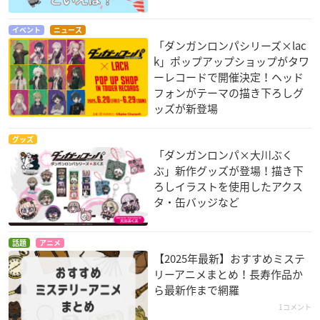
イベント
ニュース
「ダンガンロンパシリーズ×lac
k」ポップアップショップがタワ
ーレコードで開催決定！ヘッド
フォンがテーマの描き下ろしグ
ッズが新登場
グッズ
「ダンガンロンパ×大川ぶく
ぶ」新作グッズが登場！描き下
ろしイラストを使用したアクス
タ・缶バッジなど
話題
アニメ
【2025年最新】おすすめミステ
リーアニメまとめ！長寿作品か
ら最新作まで網羅
1コメント