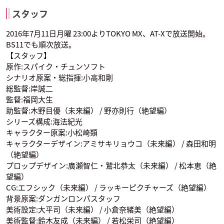
釘宮理恵
三宅健太
斎藤千和
忌村静子
雪染ちさ
逆蔵十三
万代大作
グレート・ゴズ
朝日奈 葵
スタッフ
声優：藤田咲
声優：中原麻衣
声優：諏訪部順一
2016年7月11日月曜 23:00よりTOKYO MX、AT-Xで放送開始。
BS11でも順次放送。
【スタッフ】
原作:スパイク・チュンソフト
シナリオ原案・総指揮:小高和剛
総監督:岸誠二
監督:福岡大生
緒方恵美
日笠陽子
松風雅也
安藤流流歌
十六夜惣之助
御手洗亮太
助監督:木野目優（未来編） / 野亦則行（絶望編）
苗木 誠
霧切響子
葉隠康比呂
声優：水瀬いのり
声優：江口拓也
声優：本郷奏多
シリーズ構成:海法紀光
キャラクター原案:小松崎類
キャラクターデザイン:アミサキリョウコ（未来編） / 森田和明
（絶望編）
プロップデザイン:廣瀬智仁・鷲北恭太（未来編） / 松本恵（絶
望編）
CG:エフシック（未来編） / ラッキーピクチャーズ（絶望編）
背景原案:ダンガンロンパスタッフ
貴家堂子
TARAKO
朴璐美
万代大作
グレート・ゴズ
朝日奈 葵
月光ヶ原美彩(モノ
モノクマ
終里赤音
声優：釘宮理恵
声優：三宅健太
声優：斎藤千和
美術設定:大平司（未来編） / 小倉奈緒美（絶望編）
ミ)
美術監督:鈴木友成（未来編） / 若松栄司（絶望編）