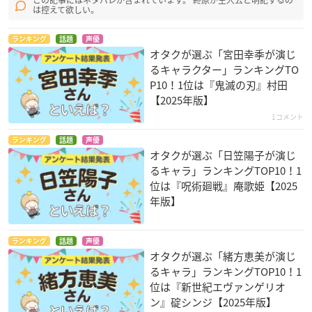
この記事にはネタバレが含まれています。 終原が主人公と明記するの
は控えて欲しい。
ランキング
話題
声優
オタクが選ぶ「宮田幸季が演じ
るキャラクター」ランキングTO
P10！1位は『鬼滅の刃』村田
【2025年版】
1コメント
ランキング
話題
声優
オタクが選ぶ「日笠陽子が演じ
るキャラ」ランキングTOP10！1
位は『呪術廻戦』庵歌姫【2025
年版】
ランキング
話題
声優
オタクが選ぶ「緒方恵美が演じ
るキャラ」ランキングTOP10！1
位は『新世紀エヴァンゲリオ
ン』碇シンジ【2025年版】