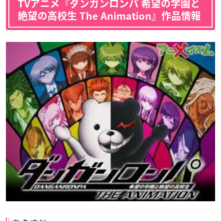
TVアニメ『ダンガンロンパ 希望の学園と
絶望の高校生 The Animation』作品情報
罪木蜜柑
七海千秋
弐大猫丸
小清水亜美
高山みなみ
声優：茅野愛衣
声優：花澤香菜
声優：安元洋貴
澪田唯吹
日向創
ソニア・ネヴァーマ
花村輝々
辺古山ペコ
インド
声優：福山潤
声優：三石琴乃
声優：荒川美穂
澪田唯吹
日向創