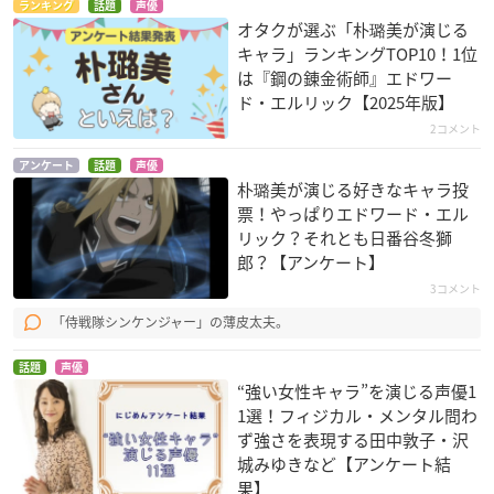
ランキング
話題
声優
博美
オタクが選ぶ「朴璐美が演じる
キャラ」ランキングTOP10！1位
は『鋼の錬金術師』エドワー
ド・エルリック【2025年版】
2コメント
アンケート
話題
声優
朴璐美が演じる好きなキャラ投
めだかボックス
黒魔女さんが通る!!
男子高校生の日常
票！やっぱりエドワード・エル
雲仙冥利
ギュービッド
ラバーシューター
リック？それとも日番谷冬獅
郎？【アンケート】
3コメント
「侍戦隊シンケンジャー」の薄皮太夫。
話題
声優
“強い女性キャラ”を演じる声優1
1選！フィジカル・メンタル問わ
ペルソナ4 the ANIM
デッドマン・ワンダ
トリコ
ず強さを表現する田中敦子・沢
ATION
ーランド
小松
城みゆきなど【アンケート結
白鐘直斗
五十嵐丸太
果】