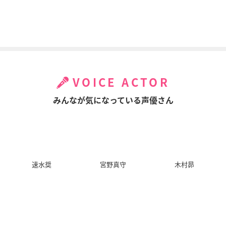
進撃の巨人 イルゼ
ペルソナ4 the ANIM
鋼の錬金術師 嘆きの
の手帳〜ある調査兵
ATION -The Factor
丘(ミロス)の聖なる
団員の手記〜
of Hope-
星
ハンジ・ゾエ
白鐘直斗
エドワード・エルリ
ック
VOICE ACTOR
みんなが気になっている声優さん
劇場版 戦国BASARA
ブラック・ジャックF
ブラック・ジャックF
速水奨
宮野真守
木村昴
-The Last Party-
INAL
INAL KARTE 12 美
しき報復者
上杉謙信
L
L