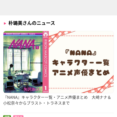
ーズ
Part.2
江古田ちゃん（杉井
アルマ
ハンジ・ゾエ
ギサブロー）
朴璐美さんのニュース
ラディアン
学園BASARA
進撃の巨人 Season
3
アルマ
上杉謙信
ハンジ・ゾエ
『NANA』キャラクター一覧・アニメ声優まとめ 大崎ナナ＆
小松奈々からブラスト・トラネスまで
ひそねとまそたん
ベイブレードバース
牙狼＜GARO＞ -VAN
ト 超ゼツ
ISHING LINE-
樋本貞
話題
アニメ