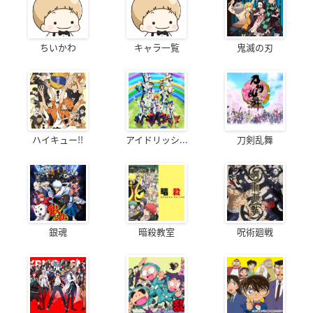
ちいかわ
キャラ一覧
鬼滅の刃
ヘタリア World Seri
ヘタリア World Seri
ヘタリア Axis Powe
es(第4期シリーズ)
es(第3期シリーズ)
rs(第2期シリーズ)
スイス
スイス
スイス
ハイキュー!!
アイドリッシ...
刀剣乱舞
銀魂
暗殺教室
呪術廻戦