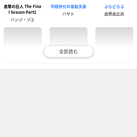
進撃の巨人 The Fina
平穏世代の韋駄天達
ぶらどらぶ
l Season Part2
ハヤト
血祭血比呂
ハンジ・ゾエ
SHAMAN KING
進撃の巨人 The Fina
GO！GO！アトム
l Season
道蓮
アトム
ハンジ・ゾエ
ラディアン 第2シリ
進撃の巨人 Season3
臨死‼ 江古田ちゃん