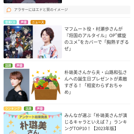
アラサーにはエドと賢のイメージ
音楽CD
声優
ニュース
マフムート役・村瀬歩さんが
『将国のアルタイル』OP“螺旋
戦う司書 The Book
狼と香辛料II
鋼の錬金術師 FULL
のユメ”をカバーで「胸熱すぎる
of Bantorra
METAL ALCHEMIST
エーブ
ぜ」
ハミュッツ
エドワード・エルリ
ック
話題
声優
朴璐美さんから夫・山路和弘さ
んへの誕生日プレゼントが素敵
すぎる！「相変わらずおちゃ
め」
ヒゲぴよ
戦国BASARA
RIDEBACK-ライドバ
ランキング
話題
声優
ック-
ヒゲぴよ
上杉謙信
みんなが選ぶ「朴璐美さんが演
片岡珠代
じるキャラといえば？」ランキ
ングTOP10！【2023年版】