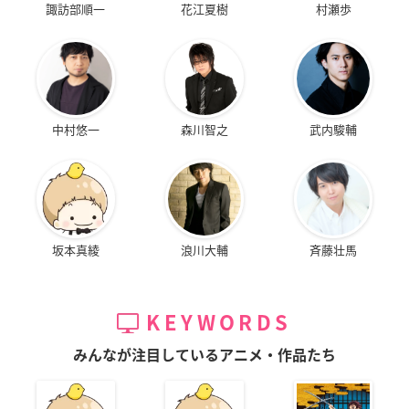
諏訪部順一
花江夏樹
村瀬歩
よなよなペンギン
人間失格 ディレクタ
劇場版 アクエリオン
ーズカット版
悪ガキ三人組
クルト／クロエ
恒子
中村悠一
森川智之
武内駿輔
坂本真綾
浪川大輔
斉藤壮馬
ベクシル 2077日本
ベイブレードバース
ベイブレードバース
鎖国
ト ダイナマイトバト
ト スパーキング
ル
タカシ
白鷺城ルイ
KEYWORDS
白鷺城ルイ
みんなが注目しているアニメ・作品たち