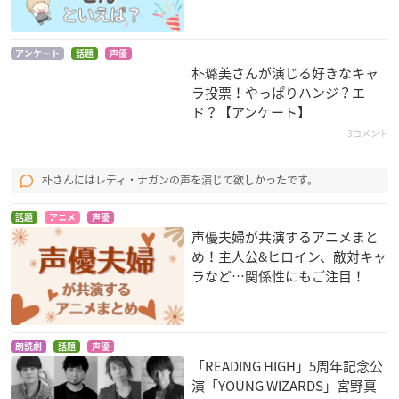
アンケート
話題
声優
朴璐美さんが演じる好きなキャ
ラ投票！やっぱりハンジ？エ
MAJOR（メジャー）
ヘタリア Axis Powe
黒塚 KUROZUKA
ド？【アンケート】
5th season
rs
黒蜜
3コメント
清水大河
スイス
朴さんにはレディ・ナガンの声を演じて欲しかったです。
話題
アニメ
声優
声優夫婦が共演するアニメまと
め！主人公&ヒロイン、敵対キャ
ラなど…関係性にもご注目！
機動戦士ガンダム00
黒執事
セキレイ
2nd Season
マダム・レッド
鴉羽
リジェネ・レジェッ
タ
朗読劇
話題
声優
「READING HIGH」5周年記念公
演「YOUNG WIZARDS」宮野真