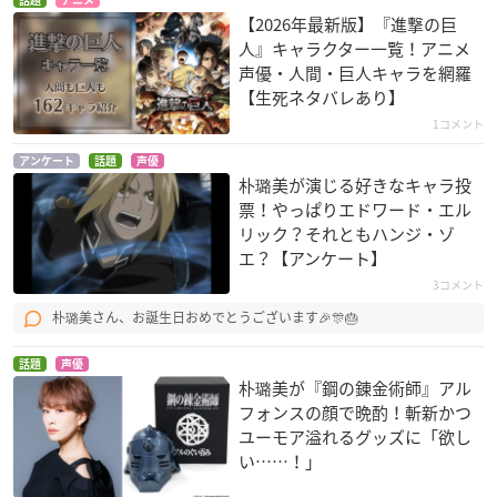
白鷺城ルイ
クイーン
【2026年最新版】『進撃の巨
人』キャラクター一覧！アニメ
声優・人間・巨人キャラを網羅
【生死ネタバレあり】
1コメント
アンケート
話題
声優
朴璐美が演じる好きなキャラ投
票！やっぱりエドワード・エル
進撃の巨人 Season
鬼平
にゃんぼー！
リック？それともハンジ・ゾ
2
おまさ
トラ
エ？【アンケート】
ハンジ・ゾエ
3コメント
朴璐美さん、お誕生日おめでとうございます🎉🎊🎂
話題
声優
朴璐美が『鋼の錬金術師』アル
フォンスの顔で晩酌！斬新かつ
ユーモア溢れるグッズに「欲し
ダンガンロンパ3 -Th
牙狼 -紅蓮ノ月-
VENUS PROJECT －
い……！」
e End of 希望ヶ峰学
CLIMAX－
星明
園- （絶望編）
紅神明日花