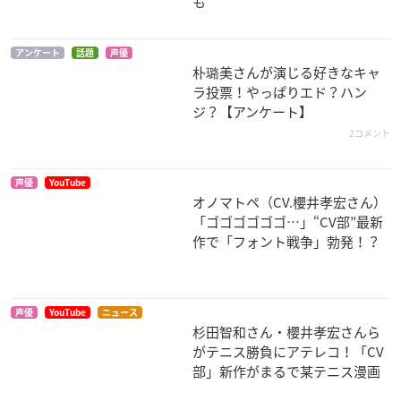
も
ゼーガペイン
NANA
プリンセス・プリン
アンケート
話題
声優
セス
ルーシェン
大崎ナナ
朴璐美さんが演じる好きなキャ
四方谷裕史郎
ラ投票！やっぱりエド？ハン
ジ？【アンケート】
2コメント
声優
YouTube
オノマトペ（CV.櫻井孝宏さん）
「ゴゴゴゴゴゴ…」“CV部”最新
BLOOD+
創聖のアクエリオン
デジモンアドベンチ
作で「フォント戦争」勃発！？
ャー02
クララ
クルト/クロエ
一乗寺賢
声優
YouTube
ニュース
杉田智和さん・櫻井孝宏さんら
がテニス勝負にアテレコ！「CV
部」新作がまるで某テニス漫画