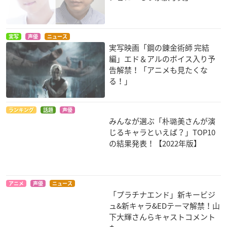
実写
声優
ニュース
実写映画「鋼の錬金術師 完結
素敵探偵ラビリンス
電脳コイル
大江戸ロケット
編」エド＆アルのボイス入り予
古賀幸太
ハラケン
お伊勢
告解禁！「アニメも見たくな
る！」
ランキング
話題
声優
みんなが選ぶ「朴璐美さんが演
じるキャラといえば？」TOP10
の結果発表！【2022年版】
MAJOR（メジャー）
イノセント・ヴィー
獣王星
3rd season
ナス
カリム
清水大河
ヒジン
アニメ
声優
ニュース
「プラチナエンド」新キービジ
ュ&新キャラ&EDテーマ解禁！山
下大輝さんらキャストコメント