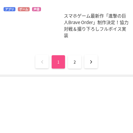
アプリ
ゲーム
声優
牙狼〈GARO〉-DIVI
劇場版「進撃の巨
映画 プリキュアオー
スマホゲーム最新作「進撃の巨
NE FLAME-
人」後編～自由の翼
ルスターズ 春のカー
人Brave Order」制作決定！協力
～
ニバル♪
エマ・グスマン
対戦＆撮り下ろしフルボイス実
ハンジ・ゾエ
シロップ
装
1
2
映画 妖怪ウォッチ 誕
劇場版「進撃の巨
劇場版 トリコ 美食神
生の秘密だニャン！
人」前編～紅蓮の弓
の超食宝
矢～
ケイゾウ
小松
ハンジ・ゾエ