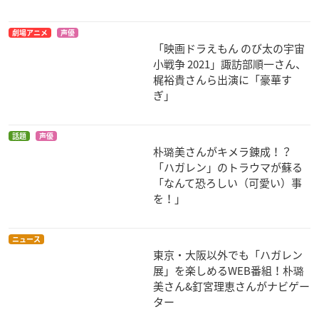
進撃！巨人中学校
ルパン三世 EPISO
鬼平～その男、長谷
劇場アニメ
声優
DE：0 ファーストコ
川平蔵～
ハンジ・ゾエ
「映画ドラえもん のび太の宇宙
ンタクト
おまさ
小戦争 2021」諏訪部順一さん、
エリナ
梶裕貴さんら出演に「豪華す
ぎ」
話題
声優
朴璐美さんがキメラ錬成！？
「ハガレン」のトラウマが蘇る
「なんて恐ろしい（可愛い）事
薄墨桜 -GARO-
劇場版「進撃の巨
ゼーガペイン ADP
を！」
人」Season2～覚醒
星明
ルーシェン
の咆哮～
ハンジ・ゾエ
ニュース
東京・大阪以外でも「ハガレン
展」を楽しめるWEB番組！朴璐
美さん&釘宮理恵さんがナビゲー
ター