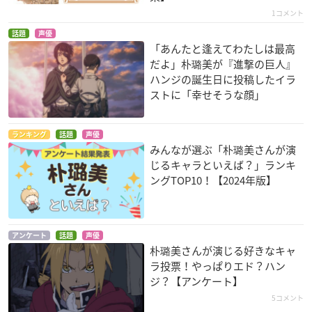
1コメント
話題
声優
「あんたと逢えてわたしは最高
だよ」朴璐美が『進撃の巨人』
ハンジの誕生日に投稿したイラ
ストに「幸せそうな顔」
ウルヴァリン
戦国BASARA 弐
セキレイ～Pure Eng
agement～
雪緒
上杉謙信
鴉羽
ランキング
話題
声優
みんなが選ぶ「朴璐美さんが演
じるキャラといえば？」ランキ
ングTOP10！【2024年版】
アンケート
話題
声優
朴璐美さんが演じる好きなキャ
RAINBOW 二舎六房
MAJOR（メジャー）
空中ブランコ
の七人
6th season
伊良部一郎
ラ投票！やっぱりエド？ハン
前田昇
清水大河
ジ？【アンケート】
5コメント