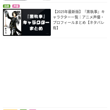
終里赤音
話題
声優
【2025年最新版】『黒執事』キ
ャラクター一覧｜アニメ声優・
プロフィールまとめ【ネタバレ
有】
牙狼〈GARO〉-炎の
ペルソナ4 ザ・ゴー
戦国BASARA Judge
刻印-
ルデン
End
エマ・グスマン
白鐘直斗
上杉謙信
進撃の巨人
ルパン三世 東方見聞
めだかボックス アブ
録～アナザーページ
ノーマル
ハンジ・ゾエ
～
雲仙冥利