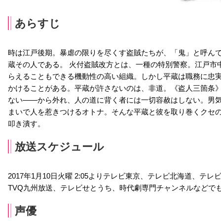
あらすじ
時は江戸後期。暴虐の限りを尽くす盗賊たちが、「鬼」と呼ん
蔵その人である。 火付盗賊改方とは、一種の特別警察。江戸市
らえることもできる機動性の高い組織。しかし平蔵は職務に忠
かけることがある。平蔵が許さないのは、非道。《盗人三箇条
ない――から外れ、人の道に背く者には一切容赦はしない。男
まいで人を惹きつけるオトナ。そんな平蔵と彼を取り巻くクセ
叩き潰す。
放送スケジュール
2017年1月10日火曜 2:05よりテレビ東京、テレビ北海道、テ
TVQ九州放送、テレビせとうち、時代劇専門チャンネルなどで
声優