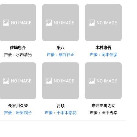
佐嶋忠介
粂八
木村忠吾
声優：水内清光
声優：細谷佳正
声優：岡本信彦
長谷川久栄
お順
岸井左馬之助
声優：岩男潤子
声優：千本木彩花
声優：田中秀幸