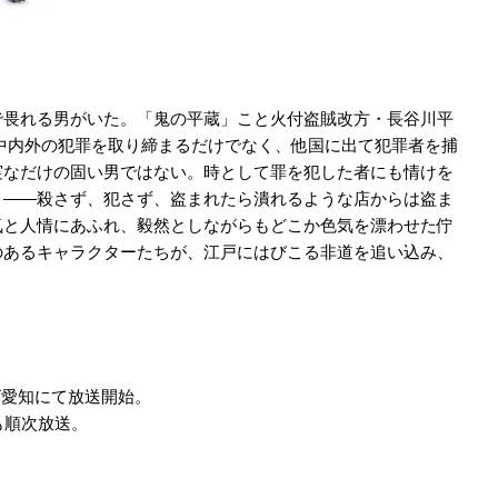
で畏れる男がいた。「鬼の平蔵」こと火付盗賊改方・長谷川平
中内外の犯罪を取り締まるだけでなく、他国に出て犯罪者を捕
実なだけの固い男ではない。時として罪を犯した者にも情けを
》――殺さず、犯さず、盗まれたら潰れるような店からは盗ま
気と人情にあふれ、毅然としながらもどこか色気を漂わせた佇
のあるキャラクターたちが、江戸にはびこる非道を追い込み、
レビ愛知にて放送開始。
も順次放送。