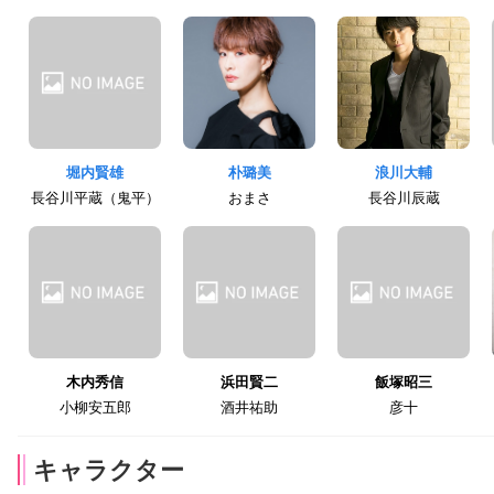
堀内賢雄
朴璐美
浪川大輔
長谷川平蔵（鬼平）
おまさ
長谷川辰蔵
木内秀信
浜田賢二
飯塚昭三
小柳安五郎
酒井祐助
彦十
キャラクター