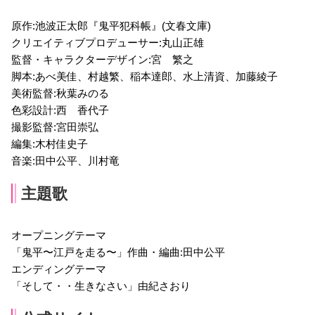
原作:池波正太郎『鬼平犯科帳』(文春文庫)
クリエイティブプロデューサー:丸山正雄
監督・キャラクターデザイン:宮 繁之
脚本:あべ美佳、村越繁、稲本達郎、水上清資、加藤綾子
美術監督:秋葉みのる
色彩設計:西 香代子
撮影監督:宮田崇弘
編集:木村佳史子
音楽:田中公平、川村竜
主題歌
オープニングテーマ
「鬼平〜江戸を走る〜」作曲・編曲:田中公平
エンディングテーマ
「そして・・生きなさい」由紀さおり