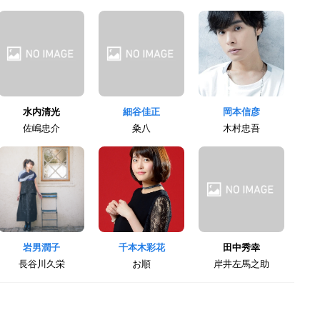
水内清光
細谷佳正
岡本信彦
佐嶋忠介
粂八
木村忠吾
岩男潤子
千本木彩花
田中秀幸
長谷川久栄
お順
岸井左馬之助