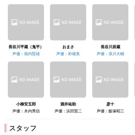
長谷川平蔵（鬼平）
おまさ
長谷川辰蔵
声優：堀内賢雄
声優：朴璐美
声優：浪川大輔
小柳安五郎
酒井祐助
彦十
声優：木内秀信
声優：浜田賢二
声優：飯塚昭三
スタッフ