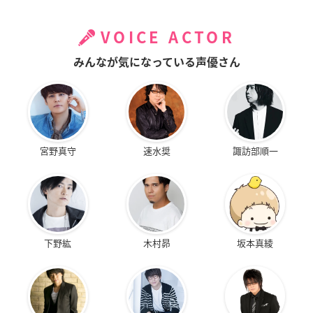
VOICE ACTOR
みんなが気になっている声優さん
宮野真守
速水奨
諏訪部順一
下野紘
木村昴
坂本真綾