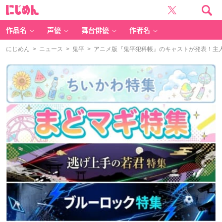
に
じ
め
ん
作品名
声優
舞台俳優
作者名
にじめん
>
ニュース
>
鬼平
> アニメ版『鬼平犯科帳』のキャストが発表！主