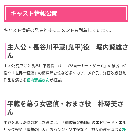
キャスト情報公開
キャスト情報の発表と共にコメントも到着しています。
主人公・長谷川平蔵(鬼平)役 堀内賢雄さ
ん
主人公 鬼平こと長谷川平蔵役には、
の結城中佐
『ジョーカー・ゲーム』
役や
の横澤隆史役など多くのアニメ作品、洋画吹き替え
『世界一初恋』
作品を演じる
が担当。
堀内賢雄さん
平蔵を慕う女密偵・おまさ役 朴璐美さ
ん
平蔵を慕う密偵のおまさ役には、
のエドワード・エル
『鋼の錬金術師』
リック役や
のハンジ・ゾエ役など、数々の役を演じる
『進撃の巨人』
朴