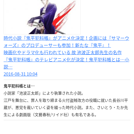
時代小説『鬼平犯科帳』がアニメ化決定！企画には『サマーウ
ォーズ』のプロデューサーも参加！新たな『鬼平』！
映画化やドラマ化も行われている 故 池波正太郎先生の名作
『鬼平犯科帳』のテレビアニメ化が決定！鬼平犯科帳とは…小
説…
2016-08-31 10:04
鬼平犯科帳とは…
小説家「池波正太郎」により執筆された小説。
江戸を舞台に、罪人を取り締まる火付盗賊改方の役職に就いた長谷川平
蔵が、悪党を裁いていく姿を綴った時代小説。また、さいとう・たか先
生による劇画版（文藝春秋/リイド社）も有名である。