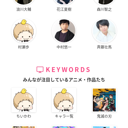
浪川大輔
花江夏樹
森川智之
村瀬歩
中村悠一
斉藤壮馬
KEYWORDS
みんなが注目しているアニメ・作品たち
ちいかわ
キャラ一覧
鬼滅の刃