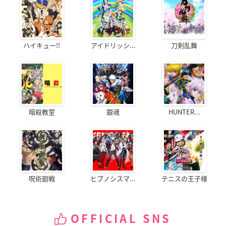
ハイキュー!!
アイドリッシ...
刀剣乱舞
暗殺教室
銀魂
HUNTER...
呪術廻戦
ヒプノシスマ...
テニスの王子様
OFFICIAL SNS