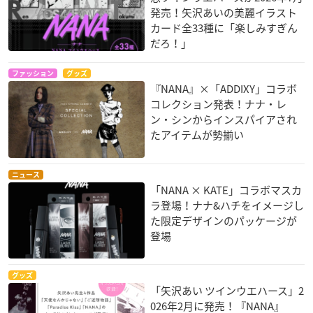
発売！矢沢あいの美麗イラスト
カード全33種に「楽しみすぎん
だろ！」
ファッション
グッズ
『NANA』×「ADDIXY」コラボ
コレクション発表！ナナ・レ
ン・シンからインスパイアされ
たアイテムが勢揃い
ニュース
「NANA × KATE」コラボマスカ
ラ登場！ナナ&ハチをイメージし
た限定デザインのパッケージが
登場
グッズ
「矢沢あい ツインウエハース」2
026年2月に発売！『NANA』