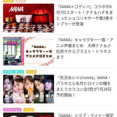
グッズ
カフェ
「NANA×ゴディバ」コラボが8
月7日スタート！ナナ＆ハチをま
とったショコリキサーや第2巻タ
ンブラーが登場
『NANA』キャラクター一覧・ア
ニメ声優まとめ 大崎ナナ＆小
松奈々からブラスト・トラネス
まで
オタ活・推し活
グッズ
「矢沢あい×Urumia」NANA・
パラキスら名作ヒロインの瞳を
まとうカラコン全5色が7月29日
予約開始！
ファッション
グッズ
『NANA』×ラブ・ライナー限定