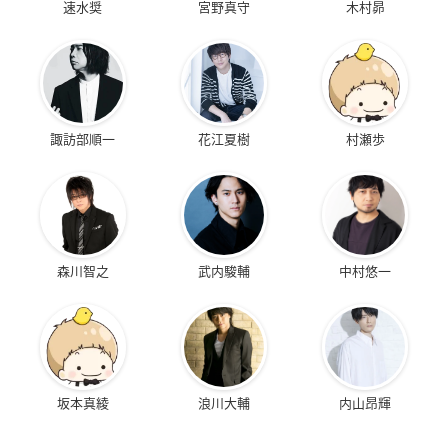
速水奨
宮野真守
木村昴
諏訪部順一
花江夏樹
村瀬歩
森川智之
武内駿輔
中村悠一
坂本真綾
浪川大輔
内山昂輝