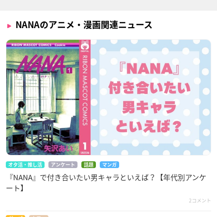
NANAのアニメ・漫画関連ニュース
オタ活・推し活
アンケート
話題
マンガ
『NANA』で付き合いたい男キャラといえば？【年代別アンケ
ート】
2コメント