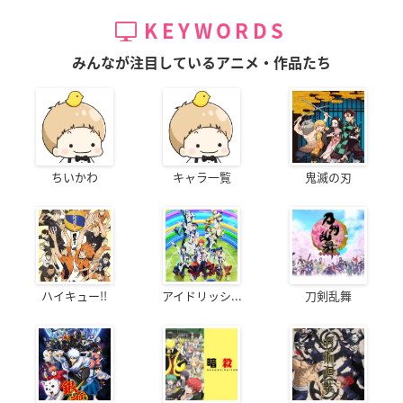
KEYWORDS
みんなが注目しているアニメ・作品たち
ちいかわ
キャラ一覧
鬼滅の刃
ハイキュー!!
アイドリッシ...
刀剣乱舞