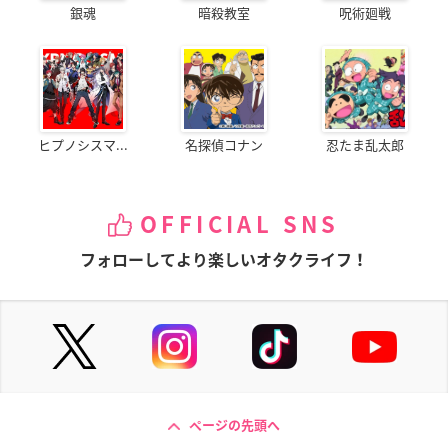
銀魂
暗殺教室
呪術廻戦
ヒプノシスマ...
名探偵コナン
忍たま乱太郎
OFFICIAL SNS
フォローしてより楽しいオタクライフ！
ページの先頭へ