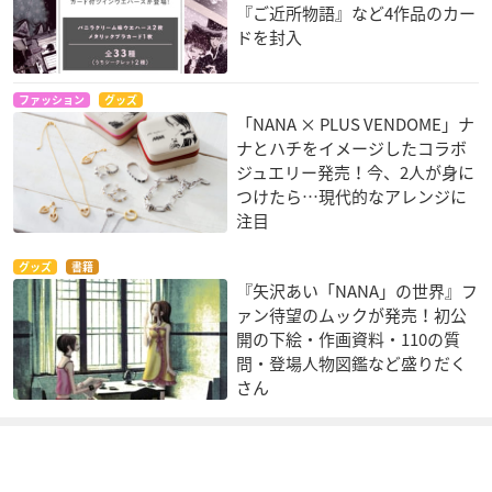
『ご近所物語』など4作品のカー
ドを封入
ファッション
グッズ
「NANA × PLUS VENDOME」ナ
ナとハチをイメージしたコラボ
ジュエリー発売！今、2人が身に
つけたら…現代的なアレンジに
注目
グッズ
書籍
『矢沢あい「NANA」の世界』フ
ァン待望のムックが発売！初公
開の下絵・作画資料・110の質
問・登場人物図鑑など盛りだく
さん