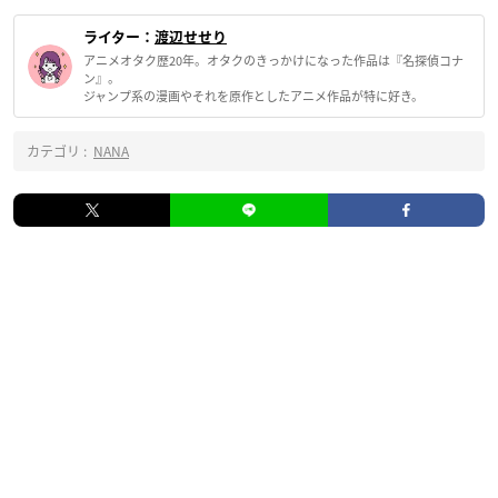
ライター：
渡辺せせり
アニメオタク歴20年。オタクのきっかけになった作品は『名探偵コナ
ン』。
ジャンプ系の漫画やそれを原作としたアニメ作品が特に好き。
カテゴリ :
NANA