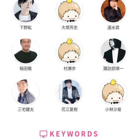
下野紘
大塚芳忠
速水奨
稲田徹
村瀬歩
諏訪部順一
三宅健太
花江夏樹
小林沙苗
KEYWORDS