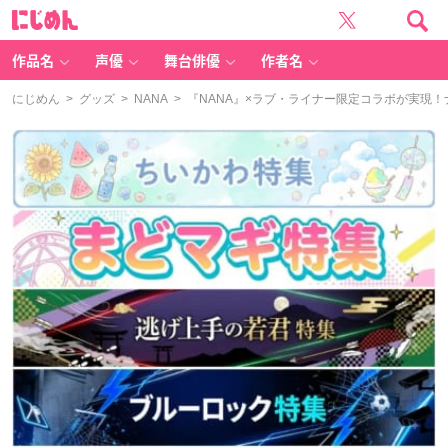
に
じ
め
ん
作品名
声優
舞台俳優
作者名
にじめん
>
グッズ
>
NANA
> 『NANA』×ラブ・ライナー限定コラボが実現