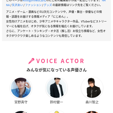
このページは
kusuguru株式会社
のにじめん編集部が作成・配信しています。
NA
NA
/
矢沢あい
/
ファッション
/
グッズ
の最新情報はリンク先をご覧ください。
アニメ・ゲーム・漫画などの2次元コンテンツや、声優・舞台・俳優などの情
報・話題をお届けする情報メディア「にじめん」。
女性向けアニメをはじめ、少年アニメやキャラクター作品、VTuberなどストリー
マーにも幅を広げ、オタクが気になる情報を幅広くお届けしています。
さらに、アンケート・ランキング・オタ活（推し活）お役立ち情報など、女性オ
タクがワクワク楽しめるようなコンテンツも発信しています。
VOICE ACTOR
みんなが気になっている声優さん
宮野真守
鈴村健一
森川智之