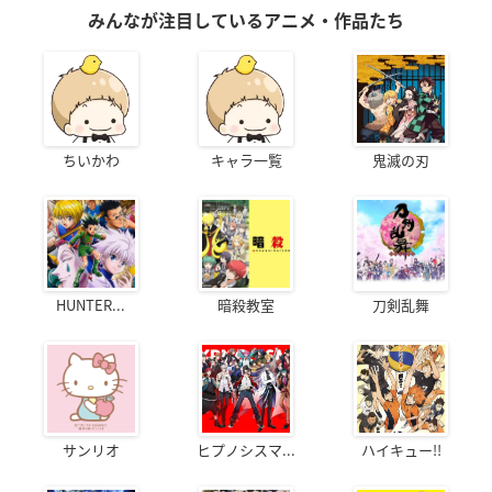
みんなが注目しているアニメ・作品たち
ちいかわ
キャラ一覧
鬼滅の刃
HUNTER...
暗殺教室
刀剣乱舞
サンリオ
ヒプノシスマ...
ハイキュー!!