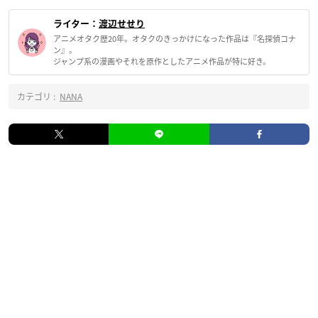
ライター：
渡辺せせり
アニメオタク歴20年。オタクのきっかけになった作品は『名探偵コナ
ン』。
ジャンプ系の漫画やそれを原作としたアニメ作品が特に好き。
カテゴリ :
NANA