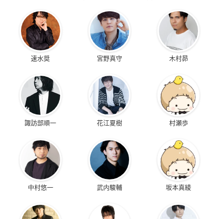
速水奨
宮野真守
木村昴
諏訪部順一
花江夏樹
村瀬歩
中村悠一
武内駿輔
坂本真綾