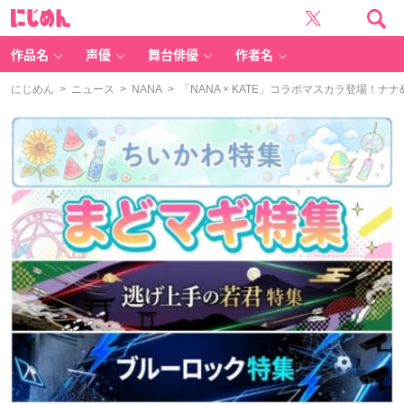
に
じ
め
ん
作品名
声優
舞台俳優
作者名
にじめん
>
ニュース
>
NANA
> 「NANA × KATE」コラボマスカラ登場