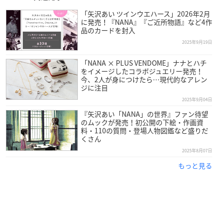
「矢沢あい ツインウエハース」2026年2月
に発売！『NANA』『ご近所物語』など4作
品のカードを封入
2025年9月19日
「NANA × PLUS VENDOME」ナナとハチ
をイメージしたコラボジュエリー発売！
今、2人が身につけたら…現代的なアレン
ジに注目
2025年9月04日
『矢沢あい「NANA」の世界』ファン待望
のムックが発売！初公開の下絵・作画資
料・110の質問・登場人物図鑑など盛りだ
くさん
2025年8月07日
もっと見る