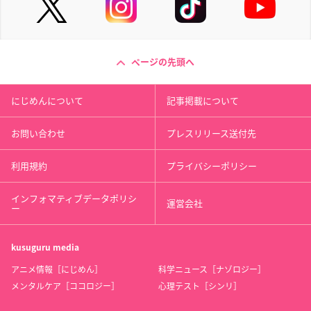
ページの先頭へ
にじめんについて
記事掲載について
お問い合わせ
プレスリリース送付先
利用規約
プライバシーポリシー
インフォマティブデータポリシ
運営会社
ー
kusuguru
media
アニメ情報［にじめん］
科学ニュース［ナゾロジー］
メンタルケア［ココロジー］
心理テスト［シンリ］