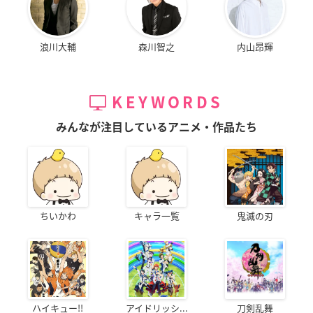
浪川大輔
森川智之
内山昂輝
KEYWORDS
みんなが注目しているアニメ・作品たち
ちいかわ
キャラ一覧
鬼滅の刃
ハイキュー!!
アイドリッシ...
刀剣乱舞