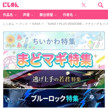
に
じ
め
ん
作品名
声優
舞台俳優
作者名
にじめん
>
グッズ
>
NANA
> 「NANA × PLUS VENDOME」ナナと