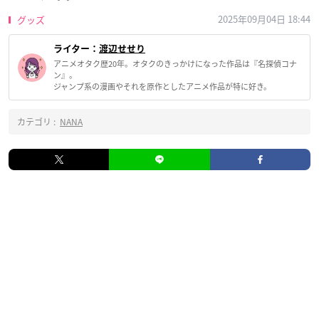
2025年09月04日 18:44
グッズ
ライター：
渡辺せせり
アニメオタク歴20年。オタクのきっかけになった作品は『名探偵コナ
ン』。
ジャンプ系の漫画やそれを原作としたアニメ作品が特に好き。
カテゴリ :
NANA