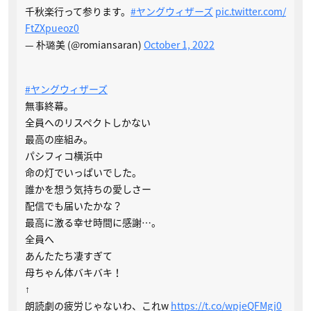
千秋楽行って参ります。
#ヤングウィザーズ
pic.twitter.com/
FtZXpueoz0
— 朴璐美 (@romiansaran)
October 1, 2022
#ヤングウィザーズ
無事終幕。
全員へのリスペクトしかない
最高の座組み。
パシフィコ横浜中
命の灯でいっぱいでした。
誰かを想う気持ちの愛しさー
配信でも届いたかな？
最高に激る幸せ時間に感謝…。
全員へ
あんたたち凄すぎて
母ちゃん体バキバキ！
↑
朗読劇の疲労じゃないわ、これw
https://t.co/wpjeQFMgj0