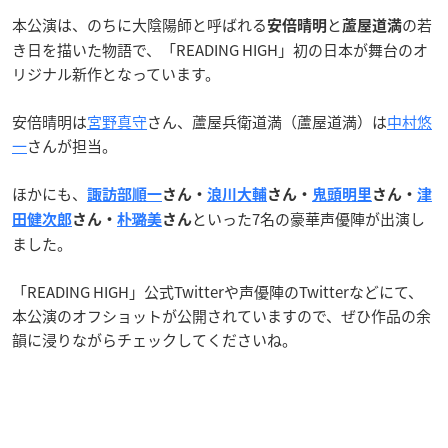
本公演は、のちに大陰陽師と呼ばれる
と
の若
安倍晴明
蘆屋道満
き日を描いた物語で、「READING HIGH」初の日本が舞台のオ
リジナル新作となっています。
安倍晴明は
宮野真守
さん、蘆屋兵衛道満（蘆屋道満）は
中村悠
一
さんが担当。
ほかにも、
諏訪部順一
さん・
浪川大輔
さん・
鬼頭明里
さん・
津
といった7名の豪華声優陣が出演し
田健次郎
さん・
朴璐美
さん
ました。
「READING HIGH」公式Twitterや声優陣のTwitterなどにて、
本公演のオフショットが公開されていますので、ぜひ作品の余
韻に浸りながらチェックしてくださいね。