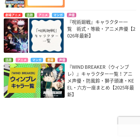
劇場アニメ
話題
アニメ
マンガ
声優
『呪術廻戦』キャラクター一
覧 術式・等級・アニメ声優【2
026年最新】
話題
アニメ
マンガ
書籍
声優
『WIND BREAKER（ウィンブ
レ）』キャラクター一覧！アニ
メ声優・防風鈴・獅子頭連・KE
EL・六方一座まとめ【2025年最
新】