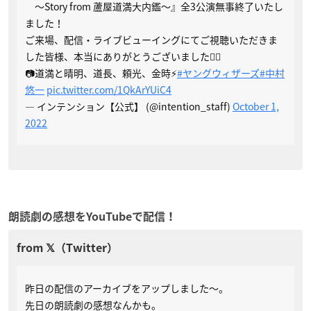
〜Story from 蘆屋道満大内鑑〜』全3公演無事終了いたし
ました！
ご来場、配信・ライブビューイングにてご視聴いただきま
した皆様、本当にありがとうございました🙇‍♂️
📷道満と晴明、道長、頼光、金時⚡️
#ヤングウィザーズ
#中村
悠一
pic.twitter.com/1QkArYUiC4
— インテンション【公式】 (@intention_staff)
October 1,
2022
朗読劇の感想をYouTubeで配信！
昨日の配信のアーカイブをアップしました～。
先日の朗読劇の感想なんかも。