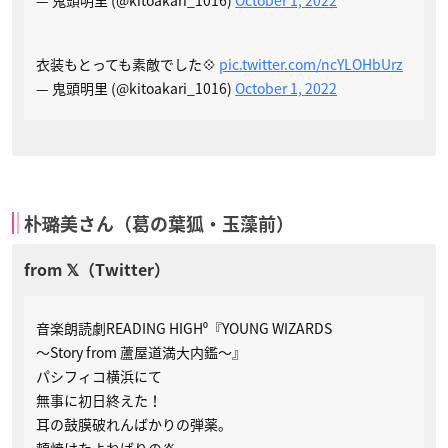
衣装もとっても素敵でした💠
pic.twitter.com/ncYLOHbUrz
— 鬼頭明里 (@kitoakari_1016)
October 1, 2022
朴璐美さん（葛の葉狐・玉藻前）
音楽朗読劇READING HIGH⁰『YOUNG WIZARDS
～Story from 蘆屋道満大内鑑～』
パシフィコ横浜にて
無事に初日終えた！
耳の鼓膜破れんばかりの弾薬。
頬焼けたよねばりの炎。