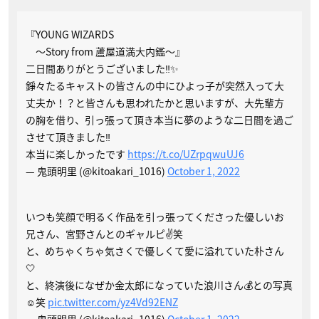
『YOUNG WIZARDS
〜Story from 蘆屋道満大内鑑〜』
二日間ありがとうございました‼️✨
錚々たるキャストの皆さんの中にひよっ子が突然入って大
丈夫か！？と皆さんも思われたかと思いますが、大先輩方
の胸を借り、引っ張って頂き本当に夢のような二日間を過ご
させて頂きました‼️
本当に楽しかったです
https://t.co/UZrpqwuUJ6
— 鬼頭明里 (@kitoakari_1016)
October 1, 2022
いつも笑顔で明るく作品を引っ張ってくださった優しいお
兄さん、宮野さんとのギャルピ✌️笑
と、めちゃくちゃ気さくで優しくて愛に溢れていた朴さん
🤍
と、終演後になぜか金太郎になっていた浪川さん💰との写真
☺️笑
pic.twitter.com/yz4Vd92ENZ
— 鬼頭明里 (@kitoakari_1016)
October 1, 2022