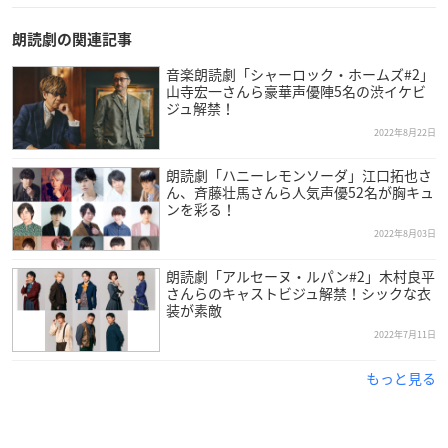
浪川大輔
：坂田金時
鬼頭明里
：槐
朗読劇の関連記事
津田健次郎
：藤原道長
音楽朗読劇「シャーロック・ホームズ#2」
朴璐美
：葛の葉狐・玉藻前
山寺宏一さんら豪華声優陣5名の渋イケビ
ジュ解禁！
※敬称略
2022年8月22日
朗読劇「ハニーレモンソーダ」江口拓也さ
ん、斉藤壮馬さんら人気声優52名が胸キュ
ンを彩る！
2022年8月03日
朗読劇「アルセーヌ・ルパン#2」木村良平
さんらのキャストビジュ解禁！シックな衣
装が素敵
2022年7月11日
もっと見る