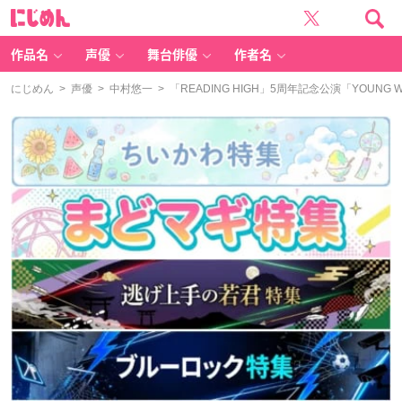
に
じ
め
ん
作品名
声優
舞台俳優
作者名
にじめん
>
声優
>
中村悠一
> 「READING HIGH」5周年記念公演「YOU