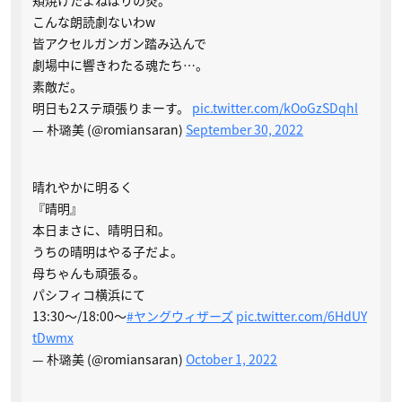
こんな朗読劇ないわw
皆アクセルガンガン踏み込んで
劇場中に響きわたる魂たち…。
素敵だ。
明日も2ステ頑張りまーす。
pic.twitter.com/kOoGzSDqhl
— 朴璐美 (@romiansaran)
September 30, 2022
晴れやかに明るく
『晴明』
本日まさに、晴明日和。
うちの晴明はやる子だよ。
母ちゃんも頑張る。
パシフィコ横浜にて
13:30〜/18:00〜
#ヤングウィザーズ
pic.twitter.com/6HdUY
tDwmx
— 朴璐美 (@romiansaran)
October 1, 2022