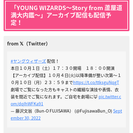
「YOUNG WIZARDS〜Story from 蘆屋道
満大内鑑〜」アーカイブ配信も配信予
定！
#ヤングウィザーズ
配信！
本日１０月１日（土）１７：３０開場 １８：００開演
【アーカイブ配信】１０月４日(火)以降準備が整い次第～１
０月１０日（月）２３：５９まで
https://t.co/ttksguNqgT
劇場でご覧になった方もキャストの繊細な演技や表情、衣
装を間近でご覧になれます。ご自宅を劇場に🦊
pic.twitter.c
om/dqIhWFKa91
— 藤沢文翁（Bun-O FUJISAWA） (@FujisawaBun_O)
Sept
ember 30, 2022