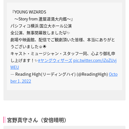
『YOUNG WIZARDS
〜Story from 蘆屋道満大内鑑〜』
パシフィコ横浜 国立大ホール公演
全公演、無事閉幕致しました🦊✨
劇場や映画館、配信でご観劇頂いた皆様、本当にありがと
うございました☺️🌟
キャスト・ミュージシャン・スタッフ一同、心より御礼申
し上げます！✨
#ヤングウィザーズ
pic.twitter.com/iZoZUvj
WEU
— Reading High(リーディングハイ) (@ReadingHigh)
Octo
ber 1, 2022
宮野真守さん（安倍晴明）