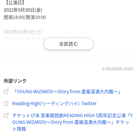
【公演日】
2022年9月30日(金)
開場18:00/開演19:00
2022年10月1日(土)
開場12:30/開演13:30 開場17:00/開演18:00
【会場】
パシフィコ横浜 国立大ホール
（神奈川県横浜市西区みなとみらい１丁目１−１）
© READING HIGH
外部リンク
【スタッフ】
原作・脚本・演出：藤沢文翁
「YOUNG WIZARDS〜Story from 蘆屋道満大内鑑〜」
音楽・音楽監督：村中俊之
Reading High(リーディングハイ) Twitter
【キャスト】
チケットぴあ 音楽朗読劇READING HIGH 5周年記念公演「Y
宮野真守
：安倍晴明
OUNG WIZARDS～Story from 蘆屋道満大内鑑～」チケッ
中村悠一
：蘆屋兵衛道満
ト情報
諏訪部順一
：源頼光