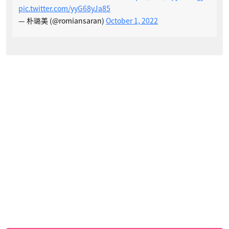
pic.twitter.com/yyG68yJa85
— 朴璐美 (@romiansaran)
October 1, 2022