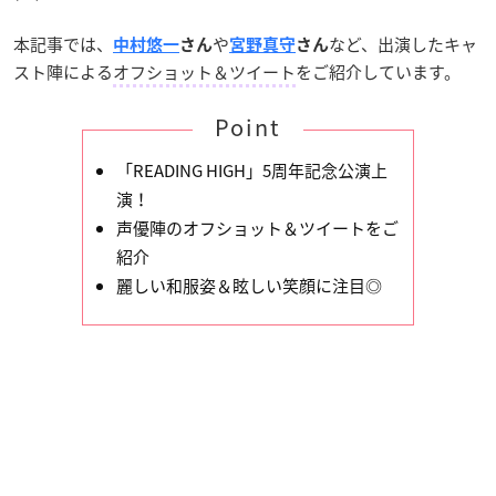
本記事では、
や
など、出演したキャ
中村悠一
さん
宮野真守
さん
スト陣による
オフショット＆ツイート
をご紹介しています。
Point
「READING HIGH」5周年記念公演上
演！
声優陣のオフショット＆ツイートをご
紹介
麗しい和服姿＆眩しい笑顔に注目◎