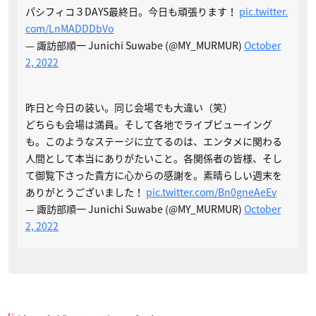
パシフィコ３DAYS最終日。今日も頑張ります！
pic.twitter.
com/LnMADDDbVo
— 諏訪部順一 Junichi Suwabe (@MY_MURMUR)
October
2, 2022
昨日と今日の装い。同じ会場でも大違い（笑）
どちらも会場は満員。そして各地でライブビューイング
も。このようなステージに立てるのは、エンタメに関わる
人間として本当にありがたいこと。各関係者の皆様、そし
て御覧下さった貴方に心からの感謝を。素晴らしい週末を
ありがとうございました！
pic.twitter.com/Bn0gneAeEv
— 諏訪部順一 Junichi Suwabe (@MY_MURMUR)
October
2, 2022