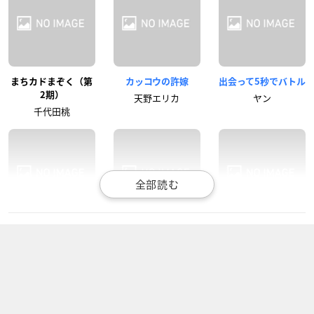
まちカドまぞく（第
カッコウの許嫁
出会って5秒でバトル
2期）
天野エリカ
ヤン
千代田桃
月が導く異世界道中
バトルアスリーテス
シャドーハウス
大運動会ReSTART！
澪
ケイト
リディア・ガートラ
ンド