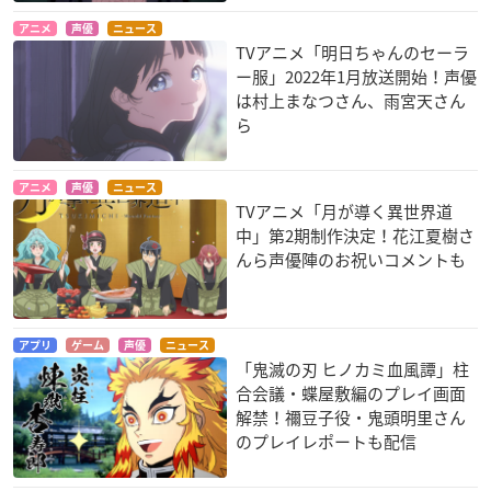
アニメ
声優
ニュース
TVアニメ「明日ちゃんのセーラ
ー服」2022年1月放送開始！声優
は村上まなつさん、雨宮天さん
ら
アニメ
声優
ニュース
TVアニメ「月が導く異世界道
中」第2期制作決定！花江夏樹さ
んら声優陣のお祝いコメントも
アプリ
ゲーム
声優
ニュース
「鬼滅の刃 ヒノカミ血風譚」柱
合会議・蝶屋敷編のプレイ画面
解禁！禰󠄀豆子役・鬼頭明里さん
のプレイレポートも配信