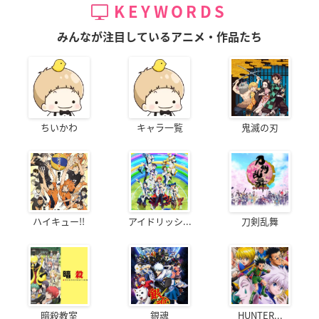
KEYWORDS
みんなが注目しているアニメ・作品たち
ちいかわ
キャラ一覧
鬼滅の刃
ハイキュー!!
アイドリッシ...
刀剣乱舞
暗殺教室
銀魂
HUNTER...