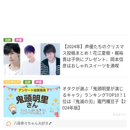
ラストピリオド ―終
Lostorage conflate
グランクレスト戦記
わりなき螺旋の物語
d WIXOSS
シルーカ・メレテス
―
レイラ
キカザル
話題
声優
【2024年】声優たちのクリスマ
ス投稿まとめ！花江夏樹・梶裕
貴は子供にプレゼント、岡本信
彦はおしゃれスイーツを満喫
ラーメン大好き小泉
ブレンド・S
タイムボカン 逆襲の
ランキング
話題
声優
さん
三悪人
日向夏帆
オタクが選ぶ「鬼頭明里が演じ
中村美沙
カレン
るキャラ」ランキングTOP10！1
位は『鬼滅の刃』竈門禰󠄀豆子【2
024年版】
8コメント
八尋寧々ちゃん大好き💕