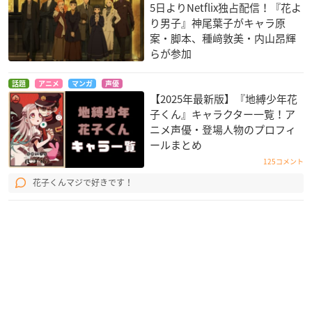
5日よりNetflix独占配信！『花よ
り男子』神尾葉子がキャラ原
案・脚本、種﨑敦美・内山昂輝
ナカノヒトゲノム
ひとりぼっちの○○
鬼滅の刃
らが参加
【実況中 】
生活
竈門禰豆子
更屋敷カリン
本庄アル
話題
アニメ
マンガ
声優
【2025年最新版】『地縛少年花
子くん』キャラクター一覧！ア
ニメ声優・登場人物のプロフィ
ールまとめ
125コメント
花子くんマジで好きです！
私に天使が舞い降り
SSSS.GRIDMAN
七星のスバル
た！
はっす
碓氷咲月
姫坂乃愛