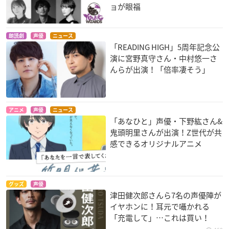
ョが眼福
朗読劇
声優
ニュース
「READING HIGH」5周年記念公
演に宮野真守さん・中村悠一さ
んらが出演！「倍率凄そう」
アニメ
声優
ニュース
「あなひと」声優・下野紘さん&
鬼頭明里さんが出演！Z世代が共
感できるオリジナルアニメ
グッズ
声優
津田健次郎さんら7名の声優陣が
イヤホンに！耳元で囁かれる
「充電して」…これは買い！