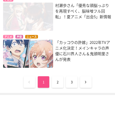
村瀬歩さん「優秀な頭脳っぷり
を再現すべく、脳味噌フル回
転」！夏アニメ「出会5」新情報
アニメ
声優
ニュース
「カッコウの許嫁」2022年TVア
ニメ化決定！メインキャラの声
優に石川界人さん＆鬼頭明里さ
んが発表
1
2
3