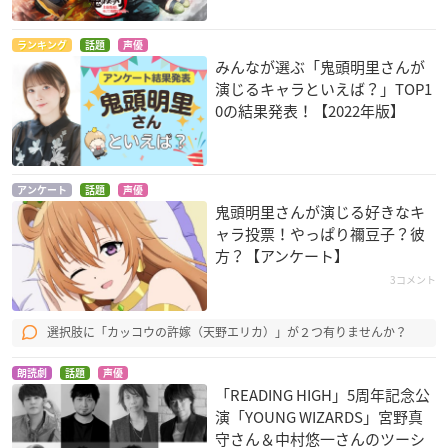
ランキング
話題
声優
みんなが選ぶ「鬼頭明里さんが
演じるキャラといえば？」TOP1
0の結果発表！【2022年版】
アンケート
話題
声優
鬼頭明里さんが演じる好きなキ
ャラ投票！やっぱり禰󠄀豆子？彼
方？【アンケート】
3コメント
選択肢に「カッコウの許嫁（天野エリカ）」が２つ有りませんか？
朗読劇
話題
声優
「READING HIGH」5周年記念公
演「YOUNG WIZARDS」宮野真
守さん＆中村悠一さんのツーシ