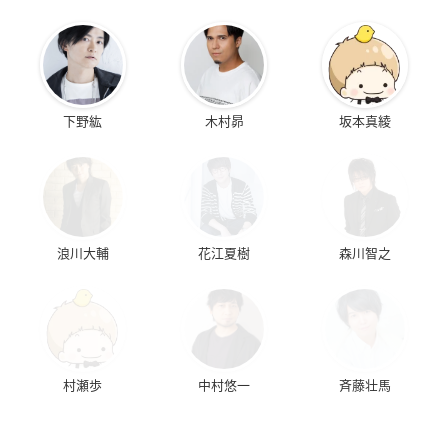
下野紘
木村昴
坂本真綾
浪川大輔
花江夏樹
森川智之
村瀬歩
中村悠一
斉藤壮馬