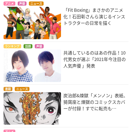
アニメ
声優
ニュース
「Fit Boxing」まさかのアニメ
化！石田彰さんら演じるインス
トラクターの日常を描く
ランキング
話題
声優
共通しているのはあの作品！10
代男女が選ぶ「2021年今注目の
人気声優 」発表
書籍
ニュース
炭治郎&煉獄「メンノン」表紙、
猗窩座と煉󠄁獄のコミックスカバ
ーが付録！すでに転売も…
アニメ