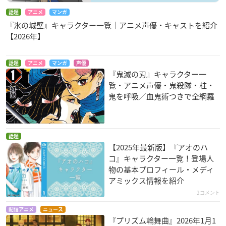
話題
アニメ
マンガ
『氷の城壁』キャラクター一覧｜アニメ声優・キャストを紹介
【2026年】
安達としまむら
うまよん
虚構推理
話題
アニメ
マンガ
声優
安達
セイウンスカイ
岩永琴子
『鬼滅の刃』キャラクター一
覧・アニメ声優・鬼殺隊・柱・
鬼を呼吸／血鬼術つきで全網羅
話題
【2025年最新版】『アオのハ
地縛少年花子くん
まちカドまぞく
Re:ステージ! ドリー
コ』キャラクター一覧！登場人
ムデイズ♪
八尋寧々
千代田桃
物の基本プロフィール・メディ
月坂紗由
アミックス情報を紹介
2コメント
配信アニメ
ニュース
『プリズム輪舞曲』2026年1月1