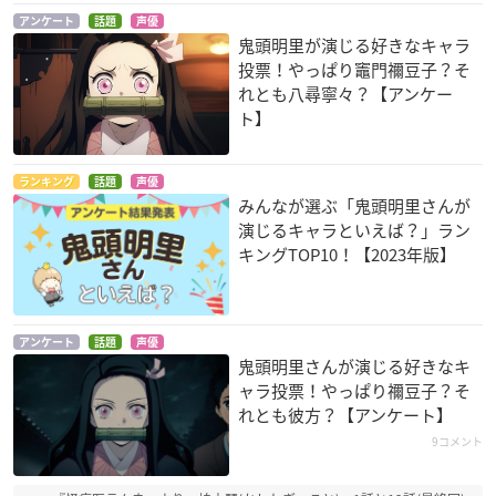
アンケート
話題
声優
鬼頭明里が演じる好きなキャラ
UQ HOLDER! ～魔
ようこそ実力至上主
タイムボカン24
投票！やっぱり竈門禰󠄀豆子？そ
法先生ネギま!2～
義の教室へ
カレン
れとも八尋寧々？【アンケー
雪広みぞれ
堀北鈴音
ト】
ランキング
話題
声優
みんなが選ぶ「鬼頭明里さんが
演じるキャラといえば？」ラン
キングTOP10！【2023年版】
タブー・タトゥー
僕だけがいない街
クロスアンジュ 天使
と竜の輪舞
アリヤバータ
ヒロミ
メアリー
アンケート
話題
声優
鬼頭明里さんが演じる好きなキ
ャラ投票！やっぱり禰󠄀豆子？そ
れとも彼方？【アンケート】
9コメント