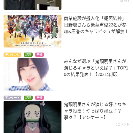
468
商業施設が擬人化「棚照結神」
日野聡さんら豪華声優22名が参
加&圧巻のキャラビジュが解禁！
ランキング
話題
声優
みんなが選ぶ「鬼頭明里さんが
演じるキャラといえば？」TOP1
0の結果発表！【2021年版】
アンケート
話題
声優
鬼頭明里さんが演じる好きなキ
ャラ投票！やっぱり禰豆子？
寧々？【アンケート】
2コメント