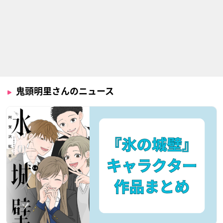
新幹線変形ロボ シン
EX-ARM エクスアー
魔術士オーフェンは
カリオンZ
ム
ぐれ旅 キムラック編
碓氷アブト
アルマ
メッチェン
鬼頭明里さんのニュース
鬼滅の刃 遊郭編
ラブライブ！虹ヶ咲
トニカクカワイイ
学園スクールアイド
竈門禰󠄀豆子
由崎司
ル同好会
近江彼方