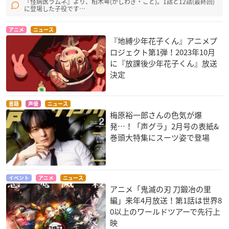
『怪病医ラムネ』より、柏木琴(かしわぎ・こと)。1話と12話(最終回)
に登場した子役です…
劇場版 鬼滅の刃 無限
鬼滅の刃 兄妹の絆
猫企画
列車編
竈門禰豆子
ムクミ
アニメ
ニュース
竈門禰豆子
『地縛少年花子くん』アニメプ
ロジェクト第1弾！2023年10月
に『放課後少年花子くん』放送
決定
書籍
声優
ニュース
梅原裕一郎さんの色気が爆
DEEMO サクラノオ
虫籠のカガステル
発…！「声グラ」2月号の表紙&
ト-あなたの奏でた音
リジー
巻頭大特集にスーツ姿で登場
が、今も響く-
サニア
イベント
アニメ
ニュース
アニメ「鬼滅の刃 刀鍛冶の里
編」来年4月放送！第1話は世界8
0以上のワールドツアーで先行上
映