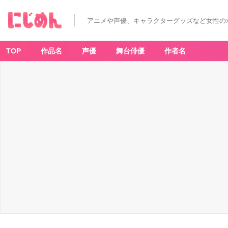
アニメや声優、キャラクターグッズなど女性の
TOP
作品名
声優
舞台俳優
作者名