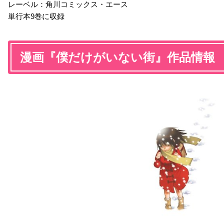
レーベル：角川コミックス・エース
単行本9巻に収録
漫画『僕だけがいない街』作品情報