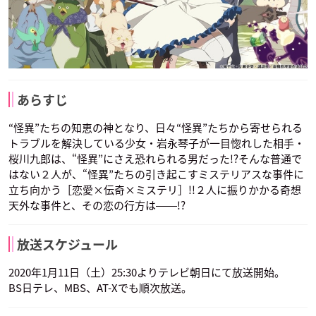
あらすじ
“怪異”たちの知恵の神となり、日々“怪異”たちから寄せられる
トラブルを解決している少女・岩永琴子が一目惚れした相手・
桜川九郎は、“怪異”にさえ恐れられる男だった!?そんな普通で
はない２人が、“怪異”たちの引き起こすミステリアスな事件に
立ち向かう［恋愛×伝奇×ミステリ］!!２人に振りかかる奇想
天外な事件と、その恋の行方は――!?
放送スケジュール
2020年1月11日（土）25:30よりテレビ朝日にて放送開始。
BS日テレ、MBS、AT-Xでも順次放送。