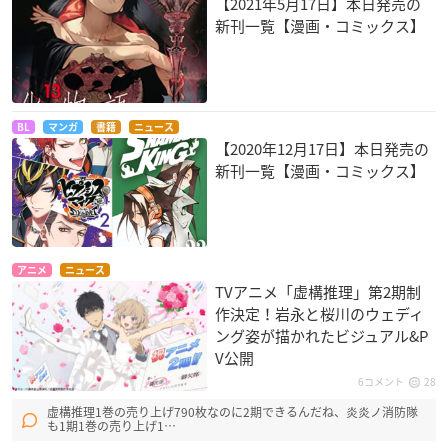
【2021年5月17日】本日発売の
新刊一覧【漫画・コミックス】
BL
マンガ
書籍
ニュース
【2020年12月17日】本日発売の
新刊一覧【漫画・コミックス】
アニメ
ニュース
TVアニメ「虚構推理」第2期制
作決定！岩永と桜川のウェディ
ング姿が描かれたビジュアル&P
V公開
6コメント
28
虚構推理1巻の売り上げ790枚なのに2期できるんだね、炎炎ノ消防隊
も1期1巻の売り上げ1…