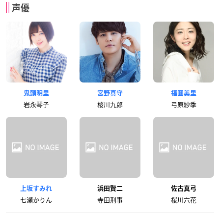
声優
鬼頭明里
宮野真守
福圓美里
岩永琴子
桜川九郎
弓原紗季
上坂すみれ
浜田賢二
佐古真弓
七瀬かりん
寺田刑事
桜川六花