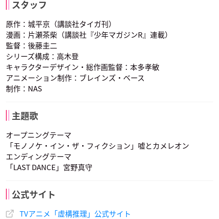
スタッフ
原作：城平京（講談社タイガ刊）
漫画：片瀬茶柴（講談社『少年マガジンR』連載）
監督：後藤圭二
シリーズ構成：高木登
キャラクターデザイン・総作画監督：本多孝敏
アニメーション制作：ブレインズ・ベース
制作：NAS
主題歌
オープニングテーマ
「モノノケ・イン・ザ・フィクション」嘘とカメレオン
エンディングテーマ
「LAST DANCE」宮野真守
公式サイト
TVアニメ「虚構推理」公式サイト