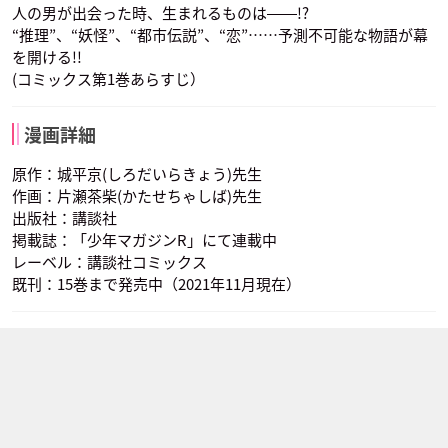
人の男が出会った時、生まれるものは――!?
“推理”、“妖怪”、“都市伝説”、“恋”……予測不可能な物語が幕
を開ける!!
(コミックス第1巻あらすじ）
漫画詳細
原作：城平京(しろだいらきょう)先生
作画：片瀬茶柴(かたせちゃしば)先生
出版社：講談社
掲載誌：「少年マガジンR」にて連載中
レーベル：講談社コミックス
既刊：15巻まで発売中（2021年11月現在）