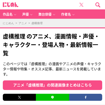
に
じ
め
ん
作品名
声優
舞台俳優
作者名
にじめん
>
アニメ
> 虚構推理
虚構推理 のアニメ、漫画情報・声優・
キャラクター・登場人物・最新情報一
覧
このページでは『虚構推理』の漫画やアニメの声優・キャラク
ター情報や特集・オススメ記事、最新ニュースを掲載していま
す。
アニメ「虚構推理」の関連画像まとめはこちら