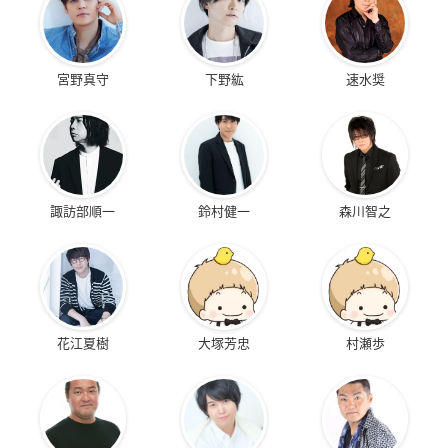
宮野真守
下野紘
速水奨
諏訪部順一
鈴村健一
森川智之
花江夏樹
大塚芳忠
村瀬歩