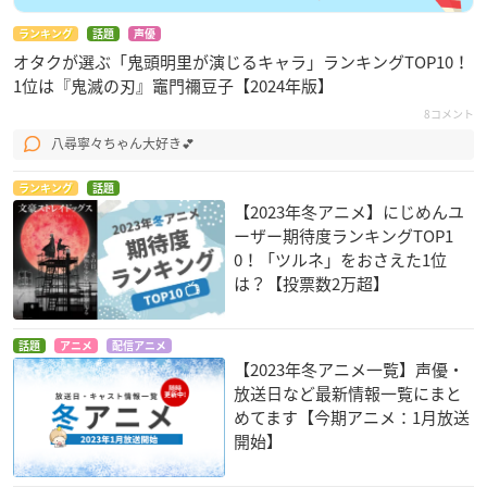
ランキング
話題
声優
オタクが選ぶ「鬼頭明里が演じるキャラ」ランキングTOP10！
1位は『鬼滅の刃』竈門禰󠄀豆子【2024年版】
8コメント
八尋寧々ちゃん大好き💕
ランキング
話題
【2023年冬アニメ】にじめんユ
ーザー期待度ランキングTOP1
0！「ツルネ」をおさえた1位
は？【投票数2万超】
話題
アニメ
配信アニメ
【2023年冬アニメ一覧】声優・
放送日など最新情報一覧にまと
めてます【今期アニメ：1月放送
開始】