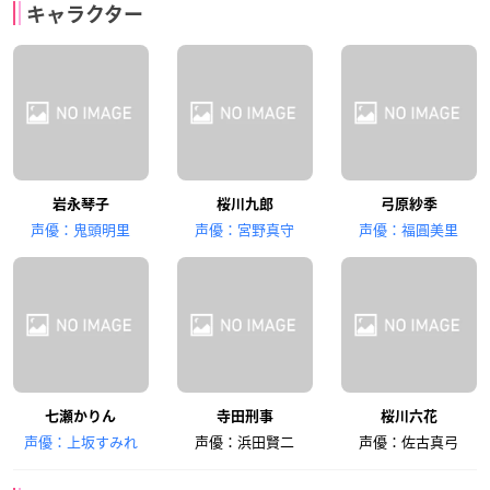
キャラクター
岩永琴子
桜川九郎
弓原紗季
声優：鬼頭明里
声優：宮野真守
声優：福圓美里
七瀬かりん
寺田刑事
桜川六花
声優：上坂すみれ
声優：浜田賢二
声優：佐古真弓