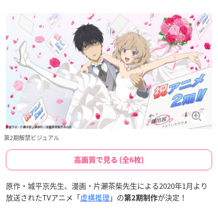
第2期解禁ビジュアル
高画質で見る (全6枚)
原作・城平京先生、漫画・片瀬茶柴先生による2020年1月より
放送されたTVアニメ「
虚構推理
」の
が決定！
第2期制作