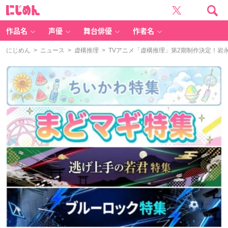
に
じ
め
ん
作品名
声優
舞台俳優
作者名
にじめん
>
ニュース
>
虚構推理
> TVアニメ「虚構推理」第2期制作決定！岩