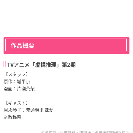
作品概要
TVアニメ「虚構推理」第2期
【スタッフ】
原作：城平京
漫画：片瀬茶柴
【キャスト】
岩永琴子：鬼頭明里 ほか
※敬称略
©城平京・片瀬茶柴・講談社／虚構推理製作委員会