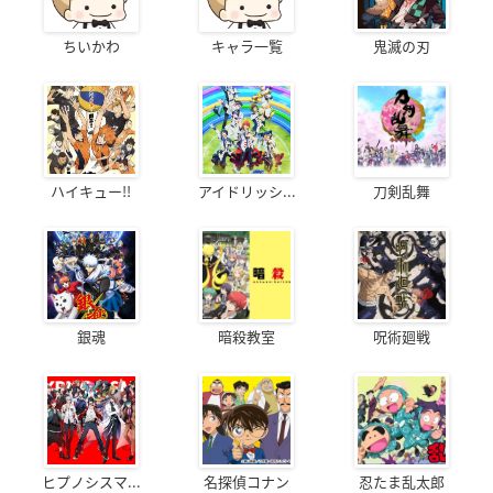
ちいかわ
キャラ一覧
鬼滅の刃
ハイキュー!!
アイドリッシ...
刀剣乱舞
銀魂
暗殺教室
呪術廻戦
ヒプノシスマ...
名探偵コナン
忍たま乱太郎