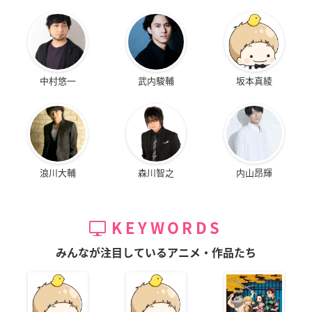
中村悠一
武内駿輔
坂本真綾
浪川大輔
森川智之
内山昂輝
KEYWORDS
みんなが注目しているアニメ・作品たち