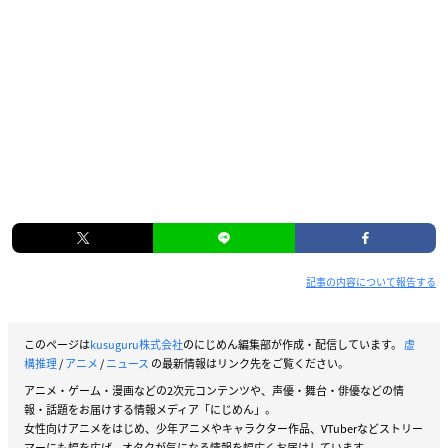
記事の内容について報告する
このページは
kusuguru株式会社
のにじめん編集部が作成・配信しています。
虚
構推理
/
アニメ
/
ニュース
の最新情報はリンク先をご覧ください。
アニメ・ゲーム・漫画などの2次元コンテンツや、声優・舞台・俳優などの情
報・話題をお届けする情報メディア「にじめん」。
女性向けアニメをはじめ、少年アニメやキャラクター作品、VTuberなどストリー
マーにも幅を広げ、オタクが気になる情報を幅広くお届けしています。