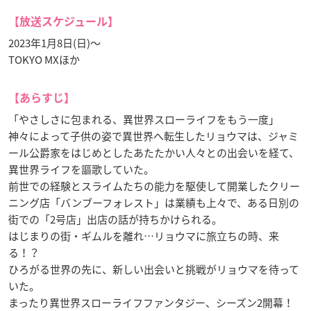
【放送スケジュール】
2023年1月8日(日)～
TOKYO MXほか
【あらすじ】
「やさしさに包まれる、異世界スローライフをもう一度」
神々によって子供の姿で異世界へ転生したリョウマは、ジャミ
ール公爵家をはじめとしたあたたかい人々との出会いを経て、
異世界ライフを謳歌していた。
前世での経験とスライムたちの能力を駆使して開業したクリー
ニング店「バンブーフォレスト」は業績も上々で、ある日別の
街での「2号店」出店の話が持ちかけられる。
はじまりの街・ギムルを離れ…リョウマに旅立ちの時、来
る！？
ひろがる世界の先に、新しい出会いと挑戦がリョウマを待って
いた。
まったり異世界スローライフファンタジー、シーズン2開幕！