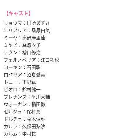
【キャスト】
リョウマ：田所あずさ
エリアリア：桑原由気
ミーヤ：高野麻里佳
ミヤビ：巽悠衣子
テクン：檜山修之
フェルノベリア：江口拓也
コーキン：石田彰
ロベリア：沼倉愛美
トニー：下野紘
ピオロ：鈴村健一
プレナンス：平川大輔
ウォーガン：稲田徹
セルジュ：保村真
ドルチェ：榎木淳弥
カルラ：久保田梨沙
カルム：中村桜