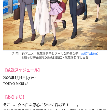
（引用：TVアニメ「氷属性男子とクールな同僚女子」
公式Twitter
）
©殿ヶ谷美由記/SQUARE ENIX・氷属性製作委員会
【放送スケジュール】
2023年1月4日(水)〜
TOKYO MXほか
【あらすじ】
そこは、真っ白な恋心が吹雪く職場です――。