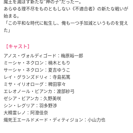
魔王を滅ぼす新たな“神の子”だったー。
あらゆる理不尽をものともしない《不適合者》の新たな戦いが
始まる。
「この平和な時代に転生し、俺も一つ手加減というものを覚え
た」
【キャスト】
アノス・ヴォルディゴード：梅原裕一郎
ミーシャ・ネクロン：楠木ともり
サーシャ・ネクロン：夏吉ゆうこ
レイ・グランズドリィ：寺島拓篤
ミサ・イリオローグ：稗田寧々
エレオノール・ビアンカ：渡部紗弓
ゼシア・ビアンカ：久野美咲
シン・レグリア：羽多野渉
大精霊レノ：阿澄佳奈
熾死王エールドメード・ディティジョン：小山力也