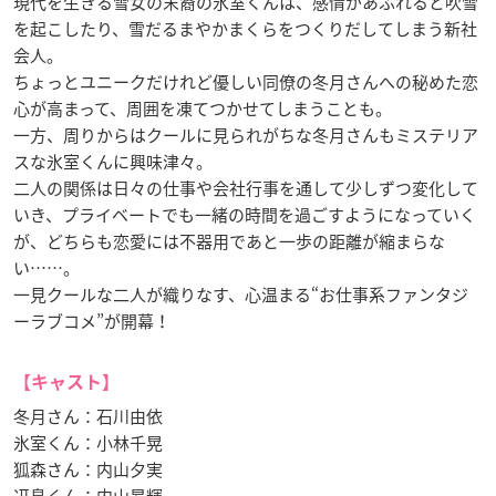
現代を生きる雪女の末裔の氷室くんは、感情があふれると吹雪
を起こしたり、雪だるまやかまくらをつくりだしてしまう新社
会人。
ちょっとユニークだけれど優しい同僚の冬月さんへの秘めた恋
心が高まって、周囲を凍てつかせてしまうことも。
一方、周りからはクールに見られがちな冬月さんもミステリア
スな氷室くんに興味津々。
二人の関係は日々の仕事や会社行事を通して少しずつ変化して
いき、プライベートでも一緒の時間を過ごすようになっていく
が、どちらも恋愛には不器用であと一歩の距離が縮まらな
い……。
一見クールな二人が織りなす、心温まる“お仕事系ファンタジ
ーラブコメ”が開幕！
【キャスト】
冬月さん：石川由依
氷室くん：小林千晃
狐森さん：内山夕実