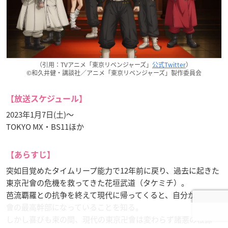
（引用：TVアニメ「東京リベンジャーズ」
公式Twitter
）
©和久井健・講談社／アニメ「東京リベンジャーズ」製作委員会
【放送スケジュール】
2023年1月7日(土)〜
TOKYO MX・BS11ほか
【あらすじ】
突如目覚めたタイムリープ能力で12年前に戻り、過去に起きた
東京卍會の危機を救ってきた花垣武道（タケミチ）。
芭流覇羅との抗争を終えて現代に帰ってくると、自分が東京卍
會の最高幹部になっていることを知る。
しかし喜びも束の間、現代の東京卍會は変わらず諸悪の根源・