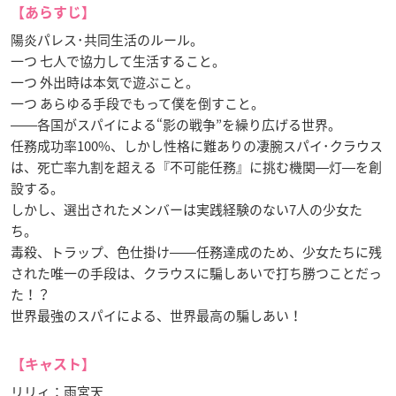
【あらすじ】
陽炎パレス･共同生活のルール。
一つ 七人で協力して生活すること。
一つ 外出時は本気で遊ぶこと。
一つ あらゆる手段でもって僕を倒すこと。
――各国がスパイによる“影の戦争”を繰り広げる世界。
任務成功率100%、しかし性格に難ありの凄腕スパイ･クラウス
は、死亡率九割を超える『不可能任務』に挑む機関―灯―を創
設する。
しかし、選出されたメンバーは実践経験のない7人の少女た
ち。
毒殺、トラップ、色仕掛け――任務達成のため、少女たちに残
された唯一の手段は、クラウスに騙しあいで打ち勝つことだっ
た！？
世界最強のスパイによる、世界最高の騙しあい！
【キャスト】
リリィ：雨宮天