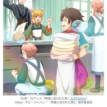
（引用：TVアニメ「神達に拾われた男」
公式Twitter
）
©Roy・ホビージャパン／『神達に拾われた男2』製作委員会