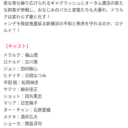
夜な夜な繰り広げられるギャグラッシュにオータム書店の新た
な刺客が参戦し、おなじみのバカと変態たちも大暴れ、ドラル
クは変わらず塵と化す！
トンデモ吸血鬼蔓延る新横浜の平和と秩序を守れるのか、ロナ
ルド？！
【キャスト】
ドラルク：福山潤
ロナルド：古川慎
ジョン：田村睦心
ヒナイチ：日岡なつみ
半田 桃：松岡禎丞
サテツ：細谷佳正
ショット：田丸篤志
マリア：日笠陽子
ター・チャン：石原夏織
メドキ：酒井広大
ショーカ：間島淳司