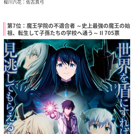
桜川六花：佐古真弓
第7位：魔王学院の不適合者 ～史上最強の魔王の始
祖、転生して子孫たちの学校へ通う～ II 705票