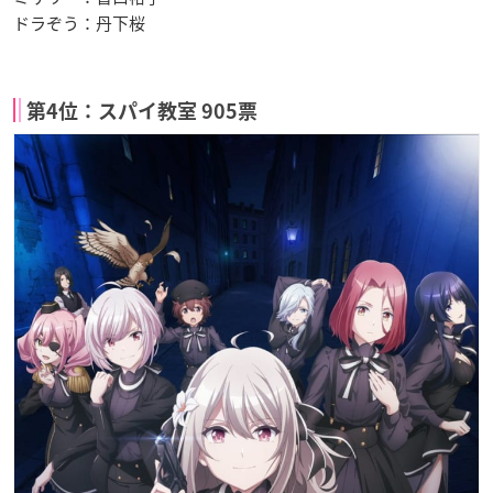
ドラぞう：丹下桜
第4位：スパイ教室 905票