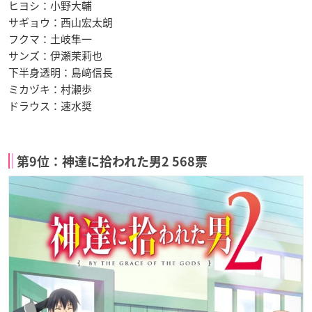
ヒヨシ：小野大輔
サギョウ：西山宏太朗
フクマ：土岐隼一
サンズ：伊瀬茉莉也
下半身透明：島﨑信長
ミカヅキ：村瀬歩
ドラウス：速水奨
第9位：神達に拾われた男2 568票