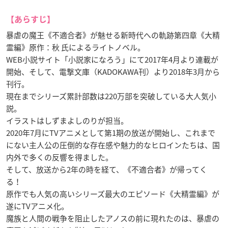
【あらすじ】
暴虐の魔王《不適合者》が魅せる新時代への軌跡第四章《大精
霊編》原作：秋 氏によるライトノベル。
WEB小説サイト「小説家になろう」にて2017年4月より連載が
開始、そして、電撃文庫（KADOKAWA刊）より2018年3月から
刊行。
現在までシリーズ累計部数は220万部を突破している大人気小
説。
イラストはしずまよしのりが担当。
2020年7月にTVアニメとして第1期の放送が開始し、これまで
にない主人公の圧倒的な存在感や魅力的なヒロインたちは、国
内外で多くの反響を得ました。
そして、放送から2年の時を経て、《不適合者》が帰ってく
る！
原作でも人気の高いシリーズ最大のエピソード《大精霊編》が
遂にTVアニメ化。
魔族と人間の戦争を阻止したアノスの前に現れたのは、暴虐の