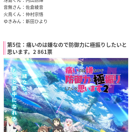
冴島くん：内山昂輝
音無さん：佐倉綾音
火鳥くん：仲村宗悟
ゆきみん：新田ひより
第5位：痛いのは嫌なので防御力に極振りしたいと
思います。2 861票