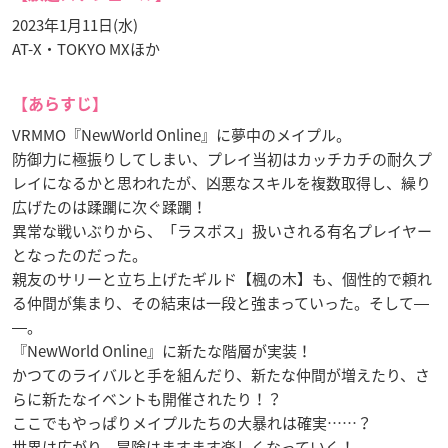
2023年1月11日(水)
AT-X・TOKYO MXほか
【あらすじ】
VRMMO『NewWorld Online』に夢中のメイプル。
防御力に極振りしてしまい、プレイ当初はカッチカチの耐久プ
レイになるかと思われたが、凶悪なスキルを複数取得し、繰り
広げたのは蹂躙に次ぐ蹂躙！
異常な戦いぶりから、「ラスボス」扱いされる有名プレイヤー
となったのだった。
親友のサリーと立ち上げたギルド【楓の木】も、個性的で頼れ
る仲間が集まり、その結束は一段と強まっていった。そして―
―。
『NewWorld Online』に新たな階層が実装！
かつてのライバルと手を組んだり、新たな仲間が増えたり、さ
らに新たなイベントも開催されたり！？
ここでもやっぱりメイプルたちの大暴れは確実……？
世界は広がり、冒険はますます楽しくなっていく！