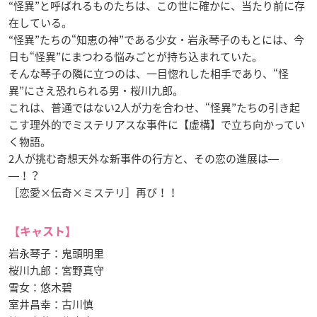
“怪異”と呼ばれるものたちは、この世に確かに、当たり前に存
在している。
“怪異”たちの“知恵の神”である少女・岩永琴子のもとには、今
日も“怪異”にまつわる悩みごとが持ち込まれていた。
そんな琴子の隣に立つのは、一目惚れした相手であり、“怪
異”にさえ恐れられる男・桜川九郎。
これは、普通ではない2人が力を合わせ、“怪異”たちの引き起
こす理外的でミステリアスな事件に【虚構】で立ち向かってい
く物語。
2人が挑む奇想天外な新事件の行方と、その恋の進展は―
―！？
［恋愛×伝奇×ミステリ］再び！！
【キャスト】
岩永琴子：鬼頭明里
桜川九郎：宮野真守
雪女：悠木碧
室井昌幸：古川慎