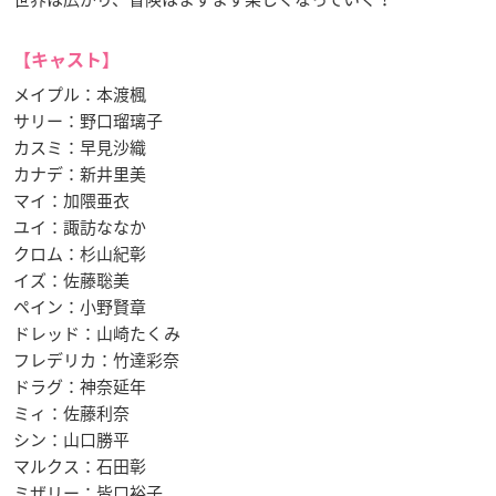
【キャスト】
メイプル：本渡楓
サリー：野口瑠璃子
カスミ：早見沙織
カナデ：新井里美
マイ：加隈亜衣
ユイ：諏訪ななか
クロム：杉山紀彰
イズ：佐藤聡美
ペイン：小野賢章
ドレッド：山崎たくみ
フレデリカ：竹達彩奈
ドラグ：神奈延年
ミィ：佐藤利奈
シン：山口勝平
マルクス：石田彰
ミザリー：皆口裕子