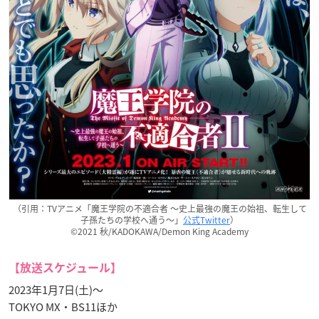
（引用：TVアニメ「魔王学院の不適合者 ～史上最強の魔王の始祖、転生して
子孫たちの学校へ通う～」
公式Twitter
）
©2021 秋/KADOKAWA/Demon King Academy
【放送スケジュール】
2023年1月7日(土)〜
TOKYO MX・BS11ほか