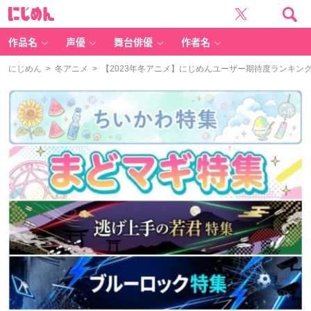
に
じ
め
ん
作品名
声優
舞台俳優
作者名
にじめん
>
冬アニメ
> 【2023年冬アニメ】にじめんユーザー期待度ランキング