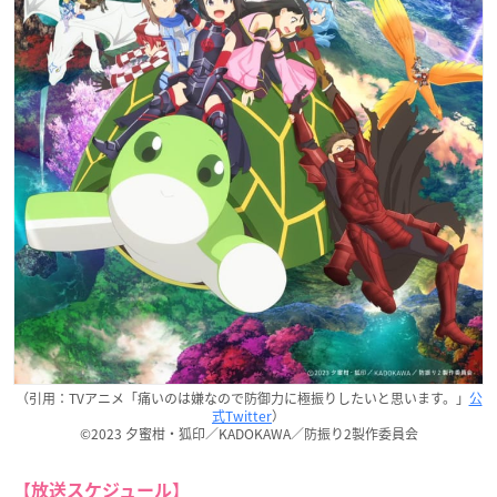
（引用：TVアニメ「痛いのは嫌なので防御力に極振りしたいと思います。」
公
式Twitter
）
©2023 夕蜜柑・狐印／KADOKAWA／防振り2製作委員会
【放送スケジュール】