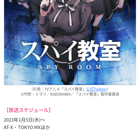
（引用：TVアニメ「スパイ教室」
公式Twitter
）
©竹町・トマリ／KADOKAWA／「スパイ教室」製作委員会
【放送スケジュール】
2023年1月5日(木)〜
AT-X・TOKYO MXほか