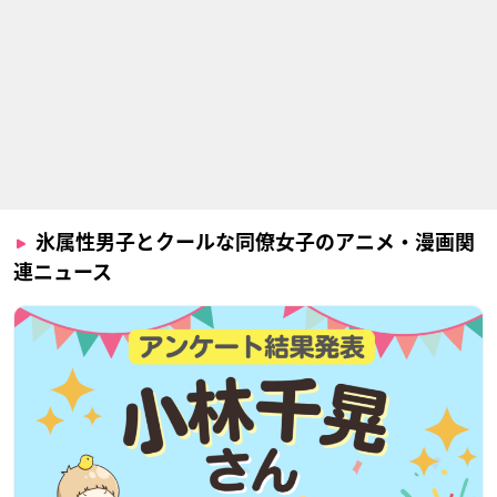
氷属性男子とクールな同僚女子のアニメ・漫画関
連ニュース