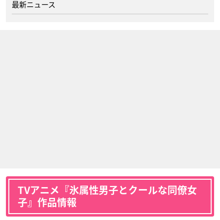
最新ニュース
TVアニメ『氷属性男子とクールな同僚女
子』作品情報