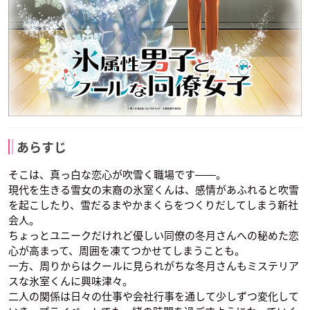
あらすじ
そこは、真っ白な恋心が吹雪く職場です――。
現代を生きる雪女の末裔の氷室くんは、感情があふれると吹雪
を起こしたり、雪だるまやかまくらをつくりだしてしまう新社
会人。
ちょっとユニークだけれど優しい同僚の冬月さんへの秘めた恋
心が高まって、周囲を凍てつかせてしまうことも。
一方、周りからはクールに見られがちな冬月さんもミステリア
スな氷室くんに興味津々。
二人の関係は日々の仕事や会社行事を通して少しずつ変化して