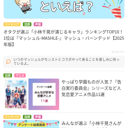
ランキング
話題
声優
オタクが選ぶ「小林千晃が演じるキャラ」ランキングTOP10！
1位は『マッシュル-MASHLE-』マッシュ・バーンデッド【2025
年版】
3コメント
いつかマッシュルがモンストとコラボやって来ることを楽しみに待っ
ているよ。
話題
アニメ
やっぱり学園ものが人気？『告
白実行委員会』シリーズなど人
気恋愛アニメ作品11選
ランキング
話題
声優
みんなが選ぶ「小林千晃さんが