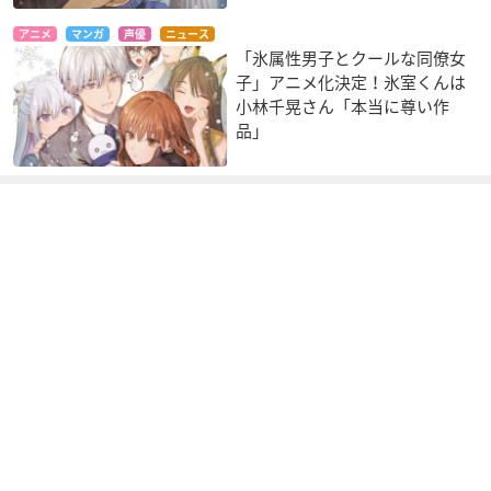
アニメ
マンガ
声優
ニュース
「氷属性男子とクールな同僚女
子」アニメ化決定！氷室くんは
小林千晃さん「本当に尊い作
品」