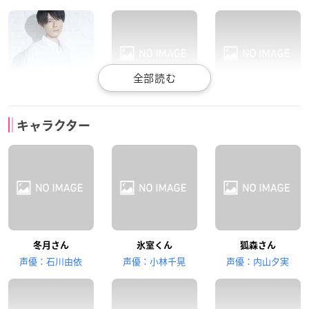
内山昂輝
佐倉綾音
仲村宗悟
キャラクター
冴島くん
音無さん
日鳥くん
新田ひより
冬月さん
氷室くん
狐森さん
ゆきみん
声優：石川由依
声優：小林千晃
声優：内山夕実