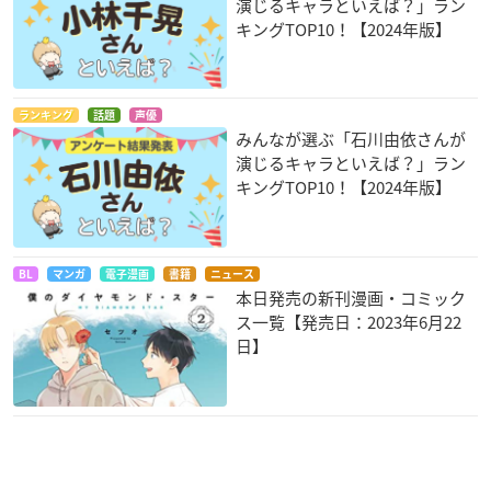
演じるキャラといえば？」ラン
キングTOP10！【2024年版】
ランキング
話題
声優
みんなが選ぶ「石川由依さんが
演じるキャラといえば？」ラン
キングTOP10！【2024年版】
BL
マンガ
電子漫画
書籍
ニュース
本日発売の新刊漫画・コミック
ス一覧【発売日：2023年6月22
日】