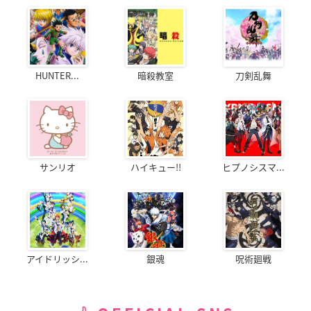
HUNTER...
暗殺教室
刀剣乱舞
サンリオ
ハイキュー!!
ヒプノシスマ...
アイドリッシ...
銀魂
呪術廻戦