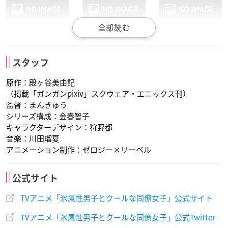
冴島くん
音無さん
日鳥くん
スタッフ
声優：内山昂輝
声優：佐倉綾音
声優：仲村宗悟
原作：殿ヶ谷美由記
（掲載「ガンガンpixiv」スクウェア・エニックス刊）
監督：まんきゅう
シリーズ構成：金春智子
キャラクターデザイン：狩野都
音楽：川田瑠夏
アニメーション制作：ゼロジー×リーベル
ゆきみん
声優：新田ひより
公式サイト
TVアニメ「氷属性男子とクールな同僚女子」公式サイト
TVアニメ「氷属性男子とクールな同僚女子」公式Twitter