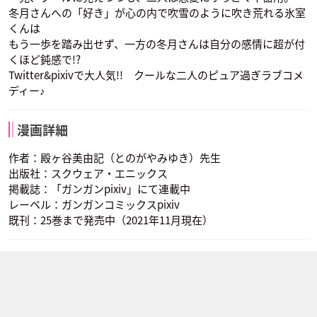
冬月さんへの「好き」が心の内で吹雪のように吹き荒れる氷室
くんは
もう一歩を踏み出せず、一方の冬月さんは自分の感情に超が付
くほど鈍感で!?
Twitter&pixivで大人気!! クールな二人のピュア過ぎラブコメ
ディー♪
漫画詳細
作者：殿ヶ谷美由記（とのがやみゆき）先生
出版社：スクウェア・エニックス
掲載誌：「ガンガンpixiv」にて連載中
レーベル：ガンガンコミックスpixiv
既刊：25巻まで発売中（2021年11月現在）