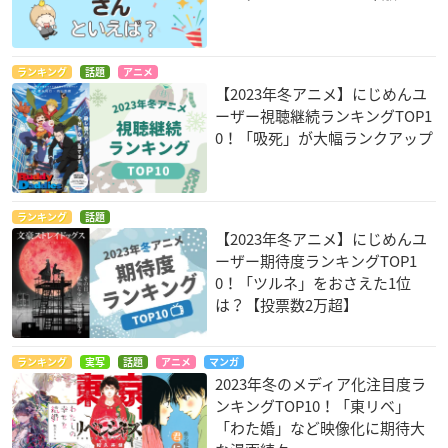
ランキング
話題
アニメ
【2023年冬アニメ】にじめんユ
ーザー視聴継続ランキングTOP1
0！「吸死」が大幅ランクアップ
ランキング
話題
【2023年冬アニメ】にじめんユ
ーザー期待度ランキングTOP1
0！「ツルネ」をおさえた1位
は？【投票数2万超】
ランキング
実写
話題
アニメ
マンガ
2023年冬のメディア化注目度ラ
ンキングTOP10！「東リベ」
「わた婚」など映像化に期待大