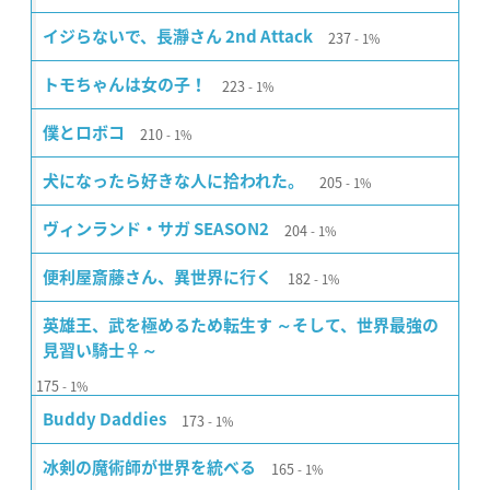
237
イジらないで、長瀞さん 2nd Attack
1%
223
トモちゃんは女の子！
1%
210
僕とロボコ
1%
205
犬になったら好きな人に拾われた。
1%
204
ヴィンランド・サガ SEASON2
1%
182
便利屋斎藤さん、異世界に行く
1%
英雄王、武を極めるため転生す ～そして、世界最強の
見習い騎士♀～
175
1%
173
Buddy Daddies
1%
165
冰剣の魔術師が世界を統べる
1%