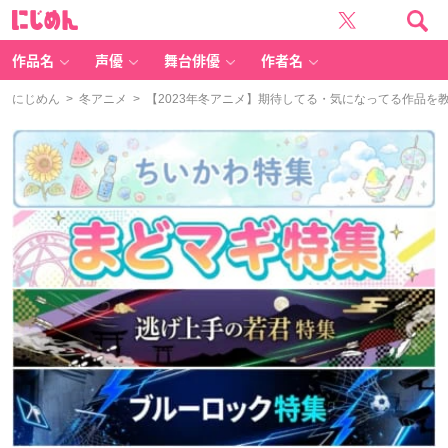
に
じ
め
ん
作品名
声優
舞台俳優
作者名
にじめん
>
冬アニメ
> 【2023年冬アニメ】期待してる・気になってる作品を