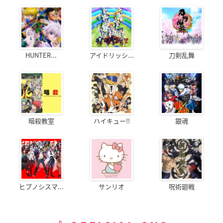
HUNTER...
アイドリッシ...
刀剣乱舞
暗殺教室
ハイキュー!!
銀魂
ヒプノシスマ...
サンリオ
呪術廻戦