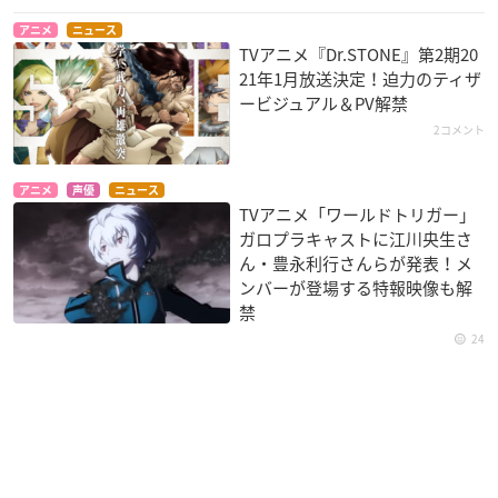
アニメ
ニュース
TVアニメ『Dr.STONE』第2期20
21年1月放送決定！迫力のティザ
ービジュアル＆PV解禁
2コメント
アニメ
声優
ニュース
TVアニメ「ワールドトリガー」
ガロプラキャストに江川央生さ
ん・豊永利行さんらが発表！メ
ンバーが登場する特報映像も解
禁
24