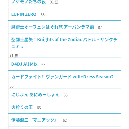
91
票
ノケモノたちの夜
88
LUPIN ZERO
87
魔術士オーフェンはぐれ旅 アーバンラマ編
聖闘士星矢：Knights of the Zodiac バトル・サンクチ
ュアリ
71
票
68
D4DJ All Mix
カードファイト!! ヴァンガード will+Dress Season2
66
63
にじよん あにめーしょん
63
火狩りの王
62
伊藤潤二『マニアック』