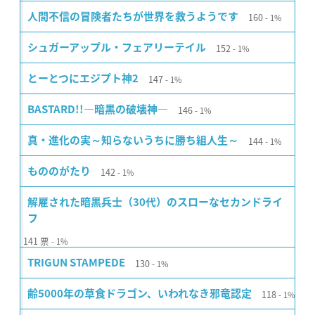
160
人間不信の冒険者たちが世界を救うようです
1%
152
シュガーアップル・フェアリーテイル
1%
147
とーとつにエジプト神2
1%
146
BASTARD!!―暗黒の破壊神―
1%
144
真・進化の実～知らないうちに勝ち組人生～
1%
142
もののがたり
1%
解雇された暗黒兵士（30代）のスローなセカンドライ
フ
141
票
1%
130
TRIGUN STAMPEDE
1%
118
齢5000年の草食ドラゴン、いわれなき邪竜認定
1%