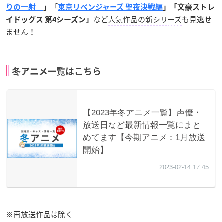
りの一射―
」「
東京リベンジャーズ 聖夜決戦編
」「文豪ストレ
など
人気作品の新シリーズ
も見逃せ
イドッグス 第4シーズン」
ません！
冬アニメ一覧はこちら
※再放送作品は除く