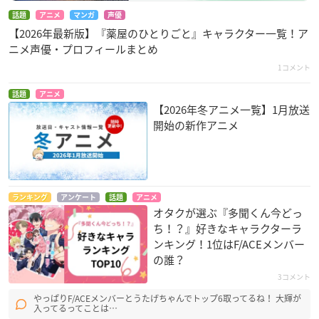
話題
アニメ
マンガ
声優
【2026年最新版】『薬屋のひとりごと』キャラクター一覧！ア
ニメ声優・プロフィールまとめ
1コメント
話題
アニメ
【2026年冬アニメ一覧】1月放送
開始の新作アニメ
ランキング
アンケート
話題
アニメ
オタクが選ぶ『多聞くん今どっ
ち！？』好きなキャラクターラ
ンキング！1位はF/ACEメンバー
の誰？
3コメント
やっぱりF/ACEメンバーとうたげちゃんでトップ6取ってるね！ 大輝が
入ってるってことは…