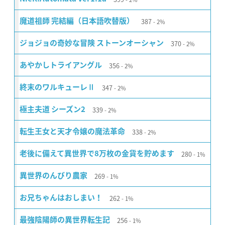
387
魔道祖師 完結編（日本語吹替版）
2%
370
ジョジョの奇妙な冒険 ストーンオーシャン
2%
356
あやかしトライアングル
2%
347
終末のワルキューレⅡ
2%
339
極主夫道 シーズン2
2%
338
転生王女と天才令嬢の魔法革命
2%
280
老後に備えて異世界で8万枚の金貨を貯めます
1%
269
異世界のんびり農家
1%
262
お兄ちゃんはおしまい！
1%
256
最強陰陽師の異世界転生記
1%