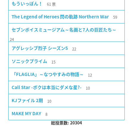
61
票
もういっぽん！
59
The Legend of Heroes 閃の軌跡 Northern War
セブンボイスミュージアム～名画と7人の巨匠たち～
24
22
アグレッシブ烈子 シーズン5
15
ソニックプライム
12
「FLAGLIA」～なつやすみの物語～
10
Call Star -ボクは本当にダメな星?-
10
KJファイル 2期
8
MAKE MY DAY
総投票数: 20304