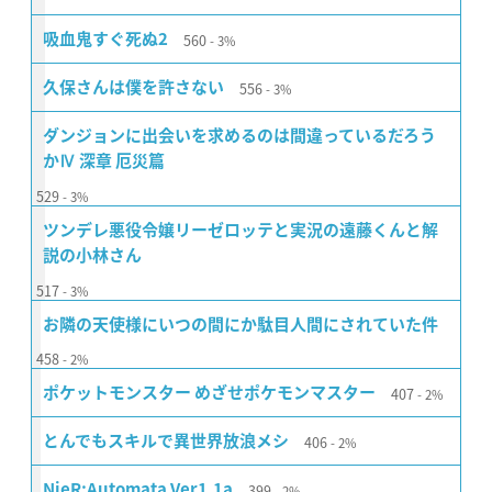
560
吸血鬼すぐ死ぬ2
3%
556
久保さんは僕を許さない
3%
ダンジョンに出会いを求めるのは間違っているだろう
かⅣ 深章 厄災篇
529
3%
ツンデレ悪役令嬢リーゼロッテと実況の遠藤くんと解
説の小林さん
517
3%
お隣の天使様にいつの間にか駄目人間にされていた件
458
2%
407
ポケットモンスター めざせポケモンマスター
2%
406
とんでもスキルで異世界放浪メシ
2%
399
NieR:Automata Ver1.1a
2%