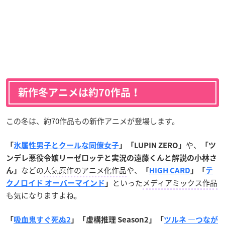
新作冬アニメは約70作品！
この冬は、約70作品もの新作アニメが登場します。
や、
「
氷属性男子とクールな同僚女子
」「LUPIN ZERO」
「ツ
ンデレ悪役令嬢リーゼロッテと実況の遠藤くんと解説の小林さ
などの
人気原作のアニメ化作品
や、
ん」
「
HIGH CARD
」「
テ
といった
メディアミックス作品
クノロイド オーバーマインド
」
も気になりますよね。
「
吸血鬼すぐ死ぬ2
」「虚構推理 Season2」「
ツルネ ―つなが