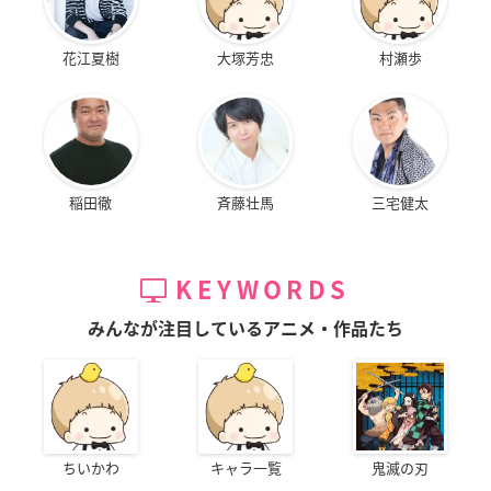
花江夏樹
大塚芳忠
村瀬歩
稲田徹
斉藤壮馬
三宅健太
KEYWORDS
みんなが注目しているアニメ・作品たち
ちいかわ
キャラ一覧
鬼滅の刃