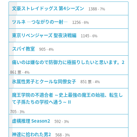
1388
文豪ストレイドッグス 第4シーズン
7%
1256
ツルネ ―つながりの一射―
6%
1145
東京リベンジャーズ 聖夜決戦編
6%
905
スパイ教室
4%
痛いのは嫌なので防御力に極振りしたいと思います。2
861
票
4%
851
票
氷属性男子とクールな同僚女子
4%
魔王学院の不適合者 ～史上最強の魔王の始祖、転生し
て子孫たちの学校へ通う～ II
705
3%
592
虚構推理 Season2
3%
568
神達に拾われた男2
3%