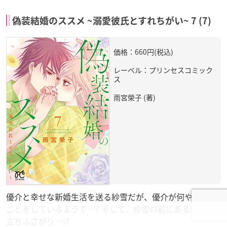
偽装結婚のススメ ~溺愛彼氏とすれちがい~ 7 (7)
価格：660円(税込)
レーベル：プリンセスコミック
ス
雨宮榮子 (著)
優介と幸せな新婚生活を送る紗雪だが、優介が何やら隠し
ごとをしているようで…? そして、紗雪の前にある障害が
立ちふさがり…!?