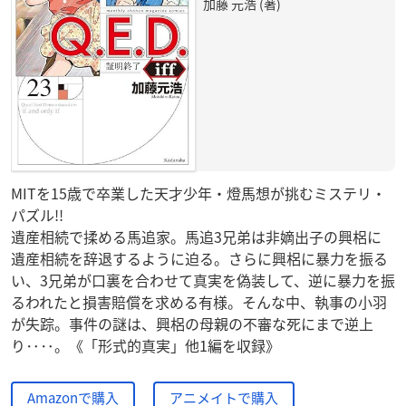
加藤 元浩 (著)
MITを15歳で卒業した天才少年・燈馬想が挑むミステリ・
パズル!!
遺産相続で揉める馬追家。馬追3兄弟は非嫡出子の興梠に
遺産相続を辞退するように迫る。さらに興梠に暴力を振る
い、3兄弟が口裏を合わせて真実を偽装して、逆に暴力を振
るわれたと損害賠償を求める有様。そんな中、執事の小羽
が失踪。事件の謎は、興梠の母親の不審な死にまで逆上
り‥‥。《「形式的真実」他1編を収録》
Amazonで購入
アニメイトで購入