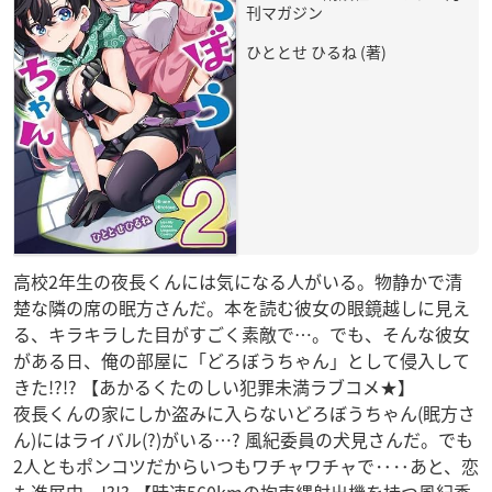
刊マガジン
ひととせ ひるね (著)
高校2年生の夜長くんには気になる人がいる。物静かで清
楚な隣の席の眠方さんだ。本を読む彼女の眼鏡越しに見え
る、キラキラした目がすごく素敵で…。でも、そんな彼女
がある日、俺の部屋に「どろぼうちゃん」として侵入して
きた!?!? 【あかるくたのしい犯罪未満ラブコメ★】
夜長くんの家にしか盗みに入らないどろぼうちゃん(眠方さ
ん)にはライバル(?)がいる…? 風紀委員の犬見さんだ。でも
2人ともポンコツだからいつもワチャワチャで‥‥あと、恋
も進展中‥!?!? 【時速560kmの拘束縄射出機を持つ風紀委