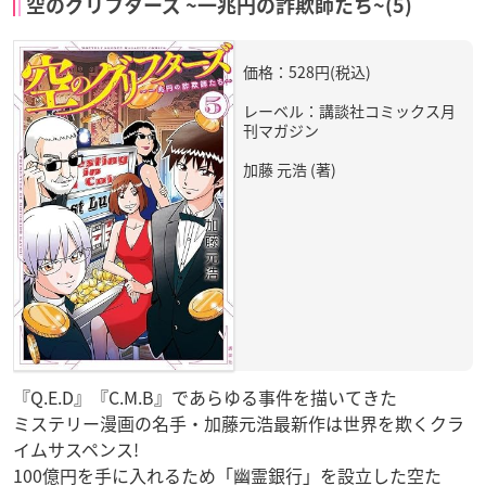
空のグリフターズ ~一兆円の詐欺師たち~(5)
価格：528円(税込)
レーベル：講談社コミックス月
刊マガジン
加藤 元浩 (著)
『Q.E.D』『C.M.B』であらゆる事件を描いてきた
ミステリー漫画の名手・加藤元浩最新作は世界を欺くクラ
イムサスペンス!
100億円を手に入れるため「幽霊銀行」を設立した空た