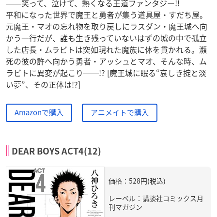
――笑って、泣けて、熱くなる王道ファンタジー!!
平和になった世界で魔王と勇者が集う道具屋・すだち屋。
元魔王・マオの忘れ物を取り戻しにラスダン・魔王城へ向
かう一行だが、誰も生き残っていないはずの城の中で孤立
した店長・ムラビトは突如現れた魔族に体を貫かれる。瀕
死の彼の許へ向かう勇者・アッシュとマオ、そんな時、ム
ラビトに異変が起こり――!? [魔王城に眠る“哀しき掟と淡
い夢”、その正体は!?]
Amazonで購入
アニメイトで購入
DEAR BOYS ACT4(12)
価格：528円(税込)
レーベル：講談社コミックス月
刊マガジン