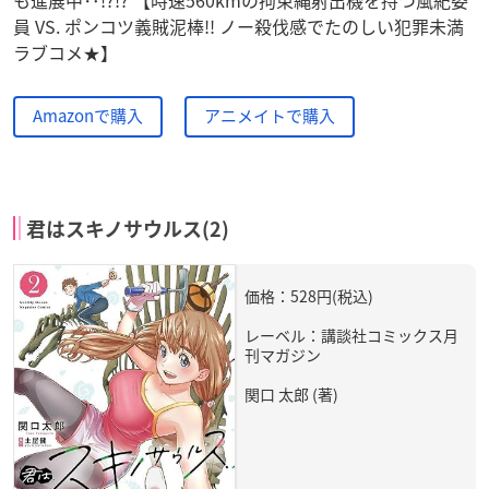
員 VS. ポンコツ義賊泥棒!! ノー殺伐感でたのしい犯罪未満
ラブコメ★】
Amazonで購入
アニメイトで購入
君はスキノサウルス(2)
価格：528円(税込)
レーベル：講談社コミックス月
刊マガジン
関口 太郎 (著)