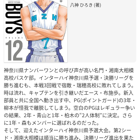
八神 ひろき (著)
神奈川県ナンバーワンとの呼び声が高い名門・湘南大相模
高校バスケ部。インターハイ神奈川県予選・決勝リーグを
勝ち進むも、本戦3回戦で宿敵・瑞穂高校に敗れてしまう。
時は流れ、キャプテンを引き継いだエース・布施歩。新入
部員と共に全国へ動き出す中、PG(ポイントガード)の3年・
柳本が怪我で離脱してしまう。空白のPGはレギュラー争い
の結果、2年・青山と1年・柏木の“2人体制”に決定。さら
に1年・森もメンバーに選ばれるのだった。
そして、迎えたインターハイ神奈川県予選大会。第2シー
ド・湘南大相模は順当に勝ち進み、決勝リーグ進出を果た