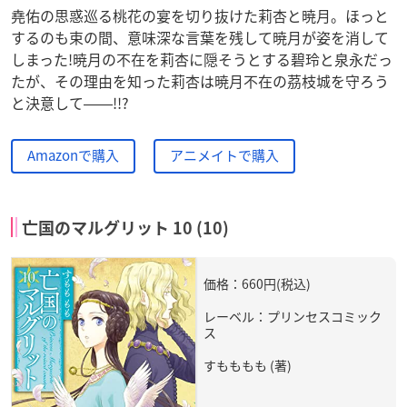
堯佑の思惑巡る桃花の宴を切り抜けた莉杏と暁月。ほっと
するのも束の間、意味深な言葉を残して暁月が姿を消して
しまった!暁月の不在を莉杏に隠そうとする碧玲と泉永だっ
たが、その理由を知った莉杏は暁月不在の茘枝城を守ろう
と決意して――!!?
Amazonで購入
アニメイトで購入
亡国のマルグリット 10 (10)
価格：660円(税込)
レーベル：プリンセスコミック
ス
すもももも (著)