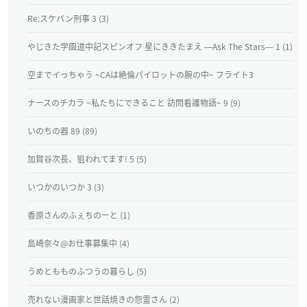
Re:スケバン刑事 3 (3)
やじきた学園道中記スピンオフ 星にききたまえ ―Ask The Stars― 1 (1)
空までイっちゃう ~CAは絶倫パイロットの腕の中~ フライト3
ナースのチカラ ~私たちにできること 訪問看護物語~ 9 (9)
いのちの器 89 (89)
加賀谷次長、狙われてます! 5 (5)
いつかのいつか 3 (3)
香原さんのふぇちのーと (1)
島崎奈々@お仕事募集中 (4)
うめともものふつうの暮らし (5)
売れない漫画家と世話焼きの怨霊さん (2)