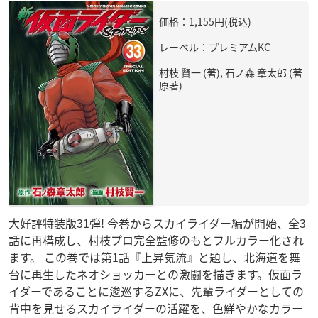
価格：1,155円(税込)
レーベル：プレミアムKC
村枝 賢一 (著), 石ノ森 章太郎 (著
原著)
大好評特装版31弾! 今巻からスカイライダー編が開始、全3
話に再構成し、村枝プロ完全監修のもとフルカラー化され
ます。 この巻では第1話『上昇気流』と題し、北海道を舞
台に再生したネオショッカーとの激闘を描きます。仮面ラ
イダーであることに逡巡するZXに、先輩ライダーとしての
背中を見せるスカイライダーの活躍を、色鮮やかなカラー