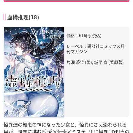
虚構推理(18)
価格：616円(税込)
レーベル：講談社コミックス月
刊マガジン
片瀬 茶柴 (著), 城平 京 (著原著)
怪異達の知恵の神になった少女と、怪異にさえ恐れられる
男が、怪異に挑む[恋愛×伝奇×ミステリ]!! “怪異”の知恵の