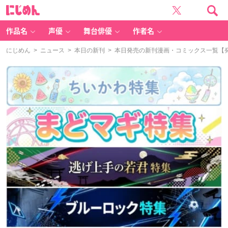
に
じ
め
ん
作品名
声優
舞台俳優
作者名
にじめん
>
ニュース
>
本日の新刊
> 本日発売の新刊漫画・コミックス一覧【発売