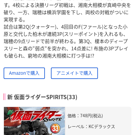
す。4校による決勝リーグ初戦は、湘南大相模が真崎中央を
破り、一方、瑞穂は横浜学園を下し、両校の対戦がついに
実現する。
試合は第2Q(クォーター)、4回目のF(ファール)となった小
原と交代した柏木が連続3P(スリーポイント)を入れるも、
瑞穂の9点リードで前半が終わる。第3Q、榎本のディープ
スリーと森の“弱点”を突かれ、14点差に! 布施の3Pプレイ
も破られ、窮地の湘南大相模に打つ手は!?
Amazonで購入
アニメイトで購入
新 仮面ライダーSPIRITS(33)
価格：748円(税込)
レーベル：KCデラックス