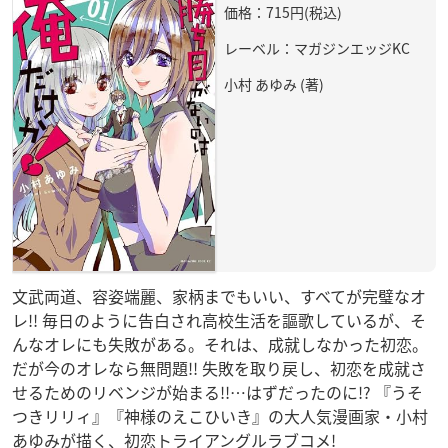
価格：715円(税込)
レーベル：マガジンエッジKC
小村 あゆみ (著)
文武両道、容姿端麗、家柄までもいい、すべてが完璧なオ
レ!! 毎日のように告白され高校生活を謳歌しているが、そ
んなオレにも失敗がある。それは、成就しなかった初恋。
だが今のオレなら無問題!! 失敗を取り戻し、初恋を成就さ
せるためのリベンジが始まる!!…はずだったのに!? 『うそ
つきリリィ』『神様のえこひいき』の大人気漫画家・小村
あゆみが描く、初恋トライアングルラブコメ!