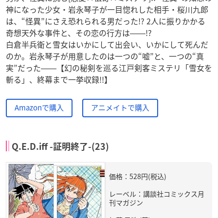
神になった少女・岩永琴子が一目惚れした相手・桜川九郎
は、“怪異”にさえ恐れられる男だった!? 2人に振りかかる
奇想天外な事件と、その恋の行方は――!?
白倉半兵衛と雪女はいかにして出会い、いかにして死んだ
のか。岩永琴子が用意したのは一つの“嘘”と、一つの“真
実”だった――【幻の秘剣を巡る江戸剣客ミステリ「雪女を
斬る」、終幕まで一挙収録!!】
Amazonで購入
アニメイトで購入
Q.E.D.iff -証明終了-(23)
価格：528円(税込)
レーベル：講談社コミックス月
刊マガジン