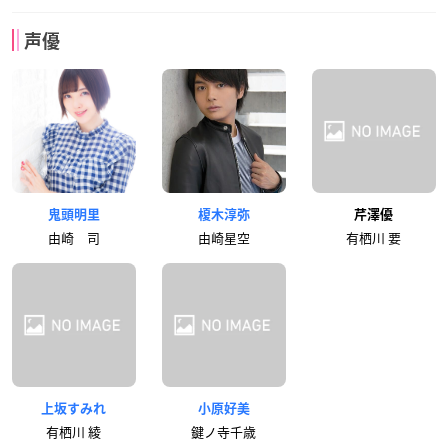
声優
鬼頭明里
榎木淳弥
芹澤優
由崎 司
由崎星空
有栖川 要
上坂すみれ
小原好美
有栖川 綾
鍵ノ寺千歳