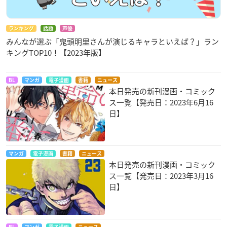
ランキング
話題
声優
みんなが選ぶ「鬼頭明里さんが演じるキャラといえば？」ラン
キングTOP10！【2023年版】
BL
マンガ
電子漫画
書籍
ニュース
本日発売の新刊漫画・コミック
ス一覧【発売日：2023年6月16
日】
マンガ
電子漫画
書籍
ニュース
本日発売の新刊漫画・コミック
ス一覧【発売日：2023年3月16
日】
BL
マンガ
電子漫画
ニュース