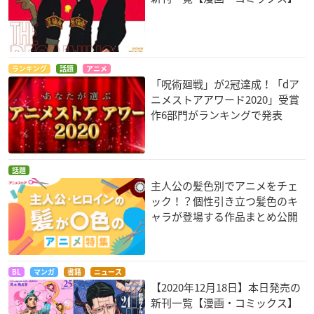
ランキング
話題
アニメ
「呪術廻戦」が2冠達成！「dア
ニメストアアワード2020」受賞
作6部門がランキングで発表
話題
主人公の髪色別でアニメをチェ
ック！？個性引き立つ髪色のキ
ャラが登場する作品まとめ公開
BL
マンガ
書籍
ニュース
【2020年12月18日】本日発売の
新刊一覧【漫画・コミックス】