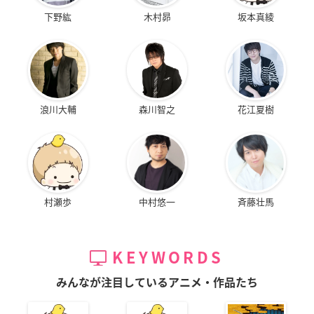
下野紘
木村昴
坂本真綾
浪川大輔
森川智之
花江夏樹
村瀬歩
中村悠一
斉藤壮馬
KEYWORDS
みんなが注目しているアニメ・作品たち