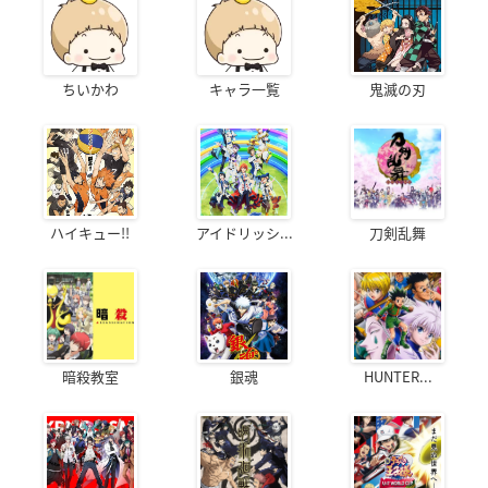
ちいかわ
キャラ一覧
鬼滅の刃
ハイキュー!!
アイドリッシ...
刀剣乱舞
暗殺教室
銀魂
HUNTER...