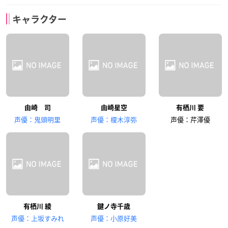
キャラクター
由崎 司
由崎星空
有栖川 要
声優：鬼頭明里
声優：榎木淳弥
声優：芹澤優
有栖川 綾
鍵ノ寺千歳
声優：上坂すみれ
声優：小原好美