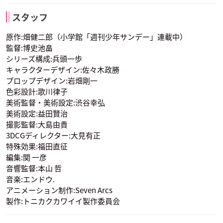
スタッフ
原作:畑健二郎（小学館「週刊少年サンデー」連載中）
監督:博史池畠
シリーズ構成:兵頭一歩
キャラクターデザイン:佐々木政勝
プロップデザイン:岩畑剛一
色彩設計:歌川律子
美術監督・美術設定:渋谷幸弘
美術設定:益田賢治
撮影監督:大島由貴
3DCGディレクター:大見有正
特殊効果:福田直征
編集:関 一彦
音響監督:本山 哲
音楽:エンドウ.
アニメーション制作:Seven Arcs
製作:トニカクカワイイ製作委員会