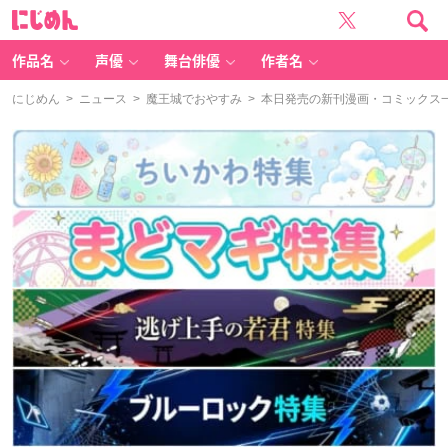
に
じ
め
ん
作品名
声優
舞台俳優
作者名
にじめん
>
ニュース
>
魔王城でおやすみ
> 本日発売の新刊漫画・コミックス一覧