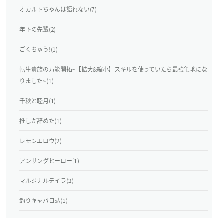
オカルトちゃんは語れない(7)
年下の先輩(2)
ごくちゅう!(1)
転生貴族の万能開拓~【拡大&縮小】スキルを使っていたら最強領地にな
りました~(1)
千秋と睦月(1)
推しが辞めた(1)
レモンエロウ(2)
アンサングヒーロー(1)
マルジナルテイラ(2)
釣りキャバ日誌(1)