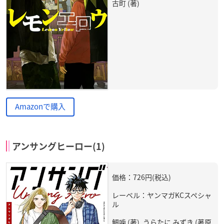
古町 (著)
Amazonで購入
アンサングヒーロー(1)
価格：726円(税込)
レーベル：ヤンマガKCスペシャ
ル
鯛噛 (著), うらたに みずき (著原