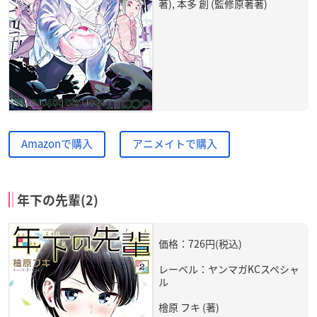
著), 本多 創 (監修原著著)
Amazonで購入
アニメイトで購入
年下の先輩(2)
価格：726円(税込)
レーベル：ヤンマガKCスペシャ
ル
檜原 フキ (著)