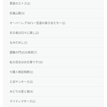
黄昏のエトス(2)
巨蟲山脈(3)
オーバーレブ!90’sー音速の美少女たちー(2)
去る者は日々に疎し(2)
なみだめし(1)
優駿の門2020馬術(7)
私の百合はお仕事です!(9)
七曜人格症候群(2)
入浴ヤンキース(3)
みどりの星と屑(4)
マイティマザーズ(1)