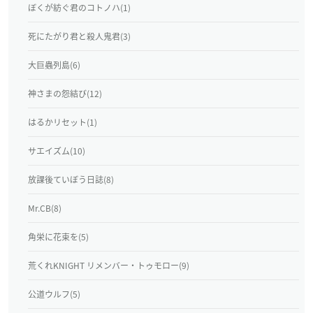
ぼくが紡ぐ君のコトノハ(1)
死にたがり君と殺人鬼君(3)
大巨蟲列島(6)
神さまの怨結び(12)
はるかリセット(1)
サエイズム(10)
放課後ていぼう日誌(8)
Mr.CB(8)
角栄に花束を(5)
荒くれKNIGHT リメンバー・トゥモロー(9)
公道ウルフ(5)