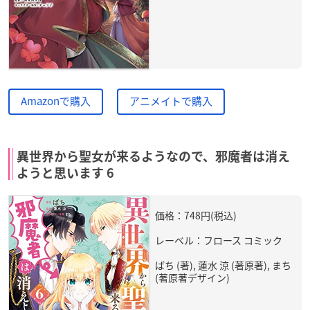
Amazonで購入
アニメイトで購入
異世界から聖女が来るようなので、邪魔者は消え
ようと思います 6
価格：748円(税込)
レーベル：フロース コミック
ばち (著), 蓮水 涼 (著原著), まち
(著原著デザイン)