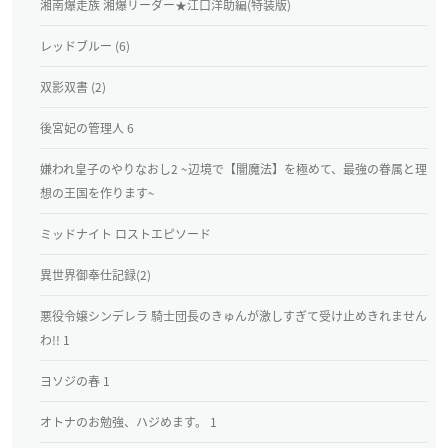
湘南爆走族 湘爆リーダー★江口洋助編(特装版)
レッドブルー (6)
双影双書 (2)
後宮妃の管理人 6
嫌われ皇子のやりなおし2 ~辺境で【闇魔法】を極めて、最強の眷属と理
想の王国を作ります~
ミッドナイト ロストエピソード
異世界御奉仕記録(2)
悪役令嬢シンデレラ 騎士団長のきゅんが激しすぎて受け止めきれません
わ!! 1
ヨソジの春 1
オトナのお勉強、ハジめます。 1