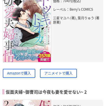
価格：704円(税込)
レーベル：Berry’s COMICS
三星マユハ (著), 葉月りゅう (著
原著)
Amazonで購入
アニメイトで購入
仮面夫婦~御曹司は今夜も妻を愛せない~ 2