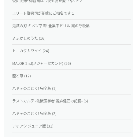
仮面夫婦~御曹司は今夜も妻を愛せない~ 2
エリート御曹司が花嫁にご指名です 1
鬼滅の刃 キメツ学園! 全集中ドリル 霞の呼吸編
よふかしのうた (16)
トニカクカワイイ (24)
MAJOR 2nd(メジャーセカンド) (26)
龍と苺 (12)
ハヤテのごとく! 完全版 (1)
ラストカルテ -法獣医学者 当麻健匠の記憶- (5)
ハヤテのごとく! 完全版 (2)
アオアシ ジュニア版 (31)