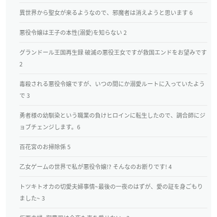
異世界から聖女が来るようなので、邪魔者は消えようと思います 6
悪役令嬢は王子の本性(溺愛)を知らない 2
グランドール王国再生録 破滅の悪役王女ですが救国エンドをお望みです
2
毒殺される悪役令嬢ですが、いつの間にか溺愛ルートに入っていたよう
で 3
勇者様の幼馴染という職業の負けヒロインに転生したので、調合師にジ
ョブチェンジします。6
百花宮のお掃除係 5
乙女ゲームの世界で私が悪役令嬢!? そんなのお断りです! 4
トツキトオカの切愛夫婦事情~最後の一夜のはずが、愛の証を身ごもり
ました~ 3