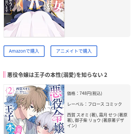
Amazonで購入
アニメイトで購入
悪役令嬢は王子の本性(溺愛)を知らない 2
価格：748円(税込)
レーベル：フロース コミック
西賀 スオミ (著), 霜月 せつ (著原
著), 御子柴 リョウ (著原著デザ
イン)