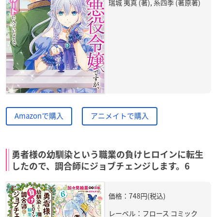
瑞城 夷真 (著), 糸四季 (著原著)
Amazonで購入
アニメイトで購入
勇者様の幼馴染という職業の負けヒロインに転生
したので、調合師にジョブチェンジします。6
価格：748円(税込)
レーベル：フロース コミック