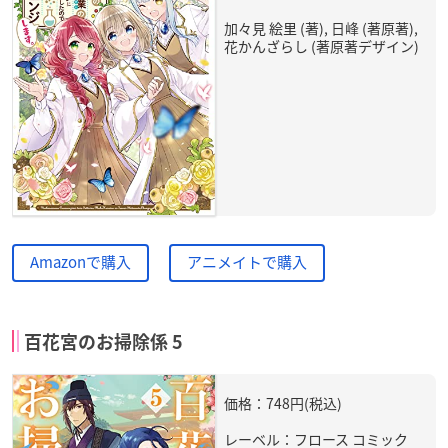
加々見 絵里 (著), 日峰 (著原著),
花かんざらし (著原著デザイン)
Amazonで購入
アニメイトで購入
百花宮のお掃除係 5
価格：748円(税込)
レーベル：フロース コミック