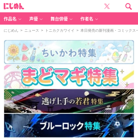
に
じ
め
ん
作品名
声優
舞台俳優
作者名
にじめん
>
ニュース
>
トニカクカワイイ
> 本日発売の新刊漫画・コミックス一