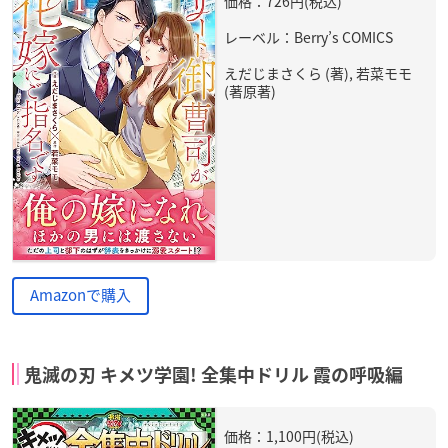
価格：726円(税込)
レーベル：Berry’s COMICS
えだじまさくら (著), 若菜モモ
(著原著)
Amazonで購入
鬼滅の刃 キメツ学園! 全集中ドリル 霞の呼吸編
価格：1,100円(税込)