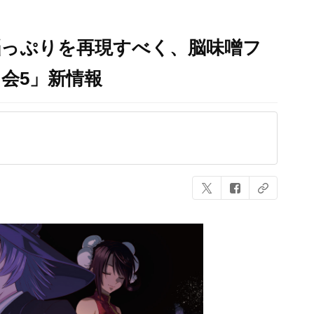
脳っぷりを再現すべく、脳味噌フ
会5」新情報