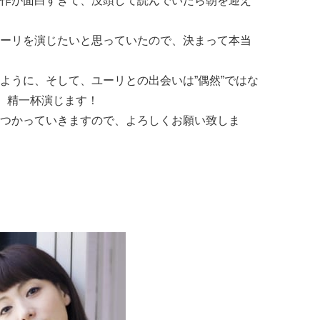
作が面白すぎて、没頭して読んでいたら朝を迎え
ーリを演じたいと思っていたので、決まって本当
ように、そして、ユーリとの出会いは”偶然”ではな
に、精一杯演じます！
つかっていきますので、よろしくお願い致しま