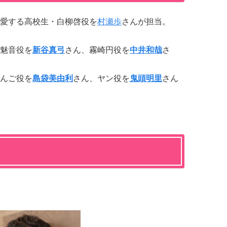
愛する高校生・白柳啓役を
村瀬歩
さんが担当。
魅音役を
新谷真弓
さん、霧崎円役を
中井和哉
さ
んご役を
島袋美由利
さん、ヤン役を
鬼頭明里
さん