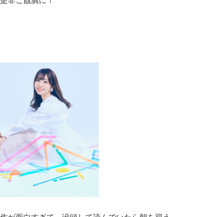
是非ご贔屓に！