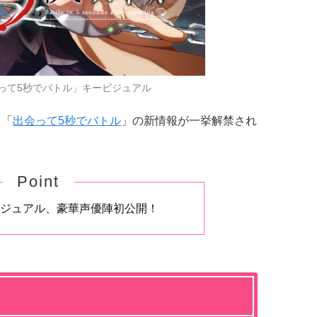
会って5秒でバトル」キービジュアル
メ「
出会って5秒でバトル
」の新情報が一挙解禁され
Point
ビジュアル、豪華声優陣初公開！