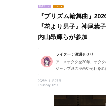
配信アニメ
ニュース
『プリズム輪舞曲』2026年
『花より男子』神尾葉
内山昂輝らが参加
ライター：
渡辺せせり
アニメオタク歴20年。オタ
ジャンプ系の漫画やそれを原
2025年 11月27日
Thursday 12:00