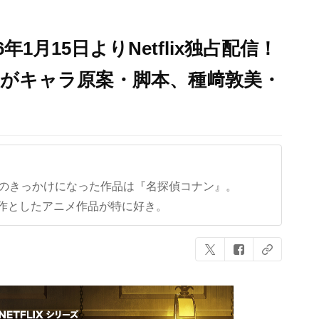
1月15日よりNetflix独占配信！
子がキャラ原案・脚本、種﨑敦美・
クのきっかけになった作品は『名探偵コナン』。
作としたアニメ作品が特に好き。