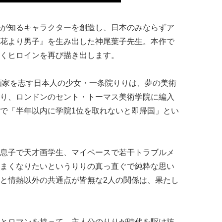
が知るキャラクターを創造し、日本のみならずア
花より男子』を生み出した神尾葉子先生。本作で
くヒロインを再び描き出します。
。画家を志す日本人の少女・一条院りりは、夢の美術
り、ロンドンのセント・トーマス美術学院に編入
で「半年以内に学院1位を取れないと即帰国」とい
息子で天才画学生、マイペースで若干トラブルメ
まくなりたいというりりの真っ直ぐで純粋な思い
と情熱以外の共通点が皆無な2人の関係は、果たし
とロマンを持って、主人公のりりが時代を駆け抜