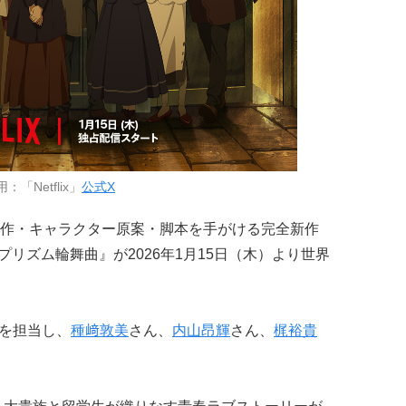
：「Netflix」
公式X
作・キャラクター原案・脚本を手がける完全新作
ズ『プリズム輪舞曲』が2026年1月15日（木）より世界
作を担当し、
種﨑敦美
さん、
内山昂輝
さん、
梶裕貴