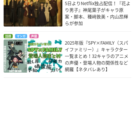
5日よりNetflix独占配信！『花よ
り男子』神尾葉子がキャラ原
案・脚本、種﨑敦美・内山昂輝
らが参加
サークレット・プリ
青春ブタ野郎はバニ
DOUBLE DECKER!
ンセス
ーガール先輩の夢を
ダグ&キリル
話題
マンガ
声優
見ない
藤村千景
ユリ・フジシロ
2025年版『SPY×FAMILY（スパ
双葉理央
イファミリー）』キャラクター
一覧まとめ！32キャラのアニメ
の声優・登場人物の関係性など
網羅【ネタバレあり】
はるかなレシーブ
異世界魔王と召喚少
鬼灯の冷徹（第弐期
女の奴隷魔術
その弐）
トーマス・紅愛
クルム
芥子