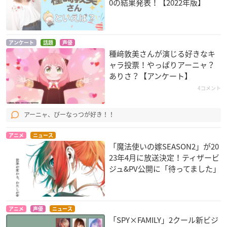
0の結果発表！【2022年版】
アンケート
話題
声優
種﨑敦美さんが演じる好きなキ
ャラ投票！やっぱりアーニャ？
ありさ？【アンケート】
4コメント
アーニャ、ぴーなっつが好き！！
アニメ
ニュース
「魔法使いの嫁SEASON2」が20
23年4月に放送決定！ティザービ
ジュ&PV公開に「待ってました」
アニメ
声優
ニュース
「SPY×FAMILY」2クール新ビジ