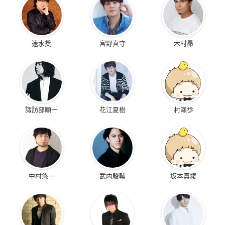
速水奨
宮野真守
木村昴
諏訪部順一
花江夏樹
村瀬歩
中村悠一
武内駿輔
坂本真綾