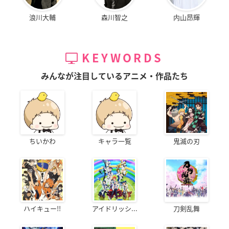
浪川大輔
森川智之
内山昂輝
KEYWORDS
みんなが注目しているアニメ・作品たち
ちいかわ
キャラ一覧
鬼滅の刃
ハイキュー!!
アイドリッシ...
刀剣乱舞