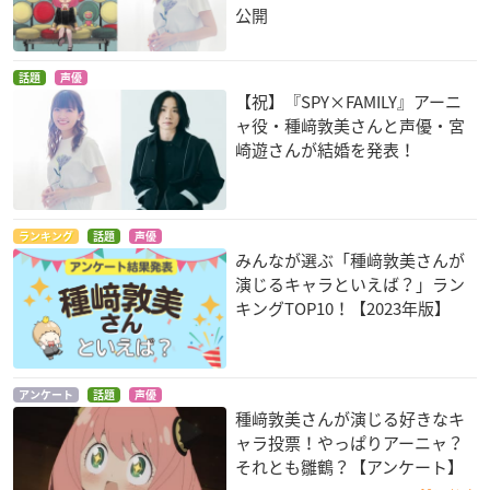
公開
終わりのセラフ
デュラララ!!×2 承
大図書館の羊飼い
話題
声優
花依小百合
エミリア
小太刀凪
【祝】『SPY×FAMILY』アーニ
ャ役・種﨑敦美さんと声優・宮
崎遊さんが結婚を発表！
ランキング
話題
声優
みんなが選ぶ「種﨑敦美さんが
失われた未来を求め
鬼灯の冷徹
幻影ヲ駆ケル太陽
演じるキャラといえば？」ラン
て
芥子
天道三姉妹
キングTOP10！【2023年版】
東八重子
アンケート
話題
声優
種﨑敦美さんが演じる好きなキ
ャラ投票！やっぱりアーニャ？
それとも雛鶴？【アンケート】