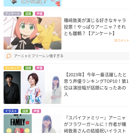
アンケート
話題
声優
ハイスクール・フリ
怪盗ジョーカー シー
デュラララ!!×2 結
種﨑敦美が演じる好きなキャラ
ート
ズン3
エミリア
投票！やっぱりアーニャ？それ
西崎芽依
ホッシー
とも雛鶴？【アンケート】
28コメント
アーニャとフリーレン強すぎる
ランキング
話題
声優
【2023年】今年一番活躍したと
思う声優ランキングTOP10！第1
すべてがFになる TH
モンスター娘のいる
デュラララ!!×2 転
位は演技幅が話題になったあの
E PERFECT INSIDE
日常
エミリア
R
リリス
人
西之園萌絵
イラスト
話題
声優
『スパイファミリー』アーニャ
がフラワーガールに！作者が種
﨑敦美さんの結婚祝いイラスト