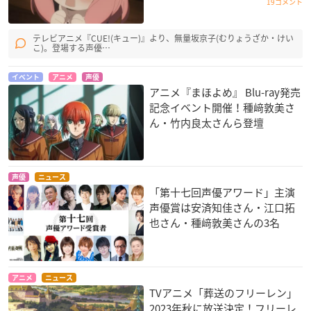
19コメント
魔法使いの嫁 西の少
機動戦士ガンダム 閃
グリザイア：ファン
年と青嵐の騎士 前
光のハサウェイ
トムトリガー THE A
テレビアニメ『CUE!(キュー)』より、無量坂京子(むりょうざか・けい
編
NIMATION スターゲ
メイス・フラゥワー
こ)。登場する声優…
イザー
羽鳥チセ
ムラサキ
イベント
アニメ
声優
アニメ『まほよめ』 Blu-ray発売
記念イベント開催！種﨑敦美さ
ん・竹内良太さんら登壇
声優
ニュース
劇場版 ハイスクー
空の青さを知る人よ
青春ブタ野郎はゆめ
「第十七回声優アワード」主演
ル・フリート
みる少女の夢を見な
大滝千佳
声優賞は安済知佳さん・江口拓
い
西崎芽依
也さん・種﨑敦美さんの3名
双葉理央
アニメ
ニュース
TVアニメ「葬送のフリーレン」
2023年秋に放送決定！フリーレ