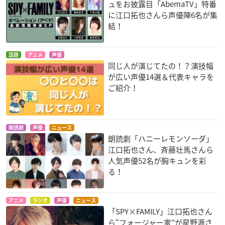
ュをお披露目「AbemaTV」特番
に江口拓也さんら声優陣6名が集
結！
話題
アニメ
声優
同じ人が演じてたの！？演技幅
が広い声優14選＆代表キャラを
ご紹介！
朗読劇
声優
ニュース
朗読劇「ハニーレモンソーダ」
江口拓也さん、斉藤壮馬さんら
人気声優52名が胸キュンを彩
る！
アニメ
ラジオ
声優
ニュース
「SPY×FAMILY」江口拓也さん
ら“フォージャー家”が星野源さ