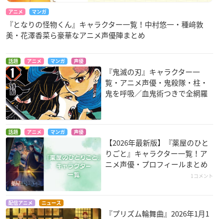
アニメ
マンガ
『となりの怪物くん』キャラクター一覧！中村悠一・種﨑敦
美・花澤香菜ら豪華なアニメ声優陣まとめ
戦×恋（ヴァルラ
Fairy gone フェアリ
グランベルム
話題
アニメ
マンガ
声優
ブ）
ーゴーン 第2クール
新月エルネスタ深海
『鬼滅の刃』キャラクター一
スクルド
リリー・ハイネマン
覧・アニメ声優・鬼殺隊・柱・
鬼を呼吸／血鬼術つきで全網羅
話題
アニメ
マンガ
声優
【2026年最新版】『薬屋のひと
りごと』キャラクター一覧！ア
この音とまれ！
フルーツバスケット
Fairy gone フェアリ
ニメ声優・プロフィールまとめ
ーゴーン
鳳月さとわ
魚谷ありさ
1コメント
リリー・ハイネマン
配信アニメ
ニュース
『プリズム輪舞曲』2026年1月1