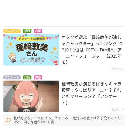
学園ベビーシッター
ブレンド・S
魔法使いの嫁
ズ
天野美雨
羽鳥チセ
ランキング
話題
声優
狸塚数馬
オタクが選ぶ「種﨑敦美が演じ
るキャラクター」ランキングTO
P10！1位は『SPY×FAMILY』ア
ーニャ・フォージャー【2025年
版】
2コメント
アンケート
話題
声優
種﨑敦美が演じる好きなキャラ
鬼灯の冷徹（第弐
宝石の国
シルバニアファミリ
投票！やっぱりアーニャ？それ
期）
ーミニストーリー
ネプチュナイト
ともフリーレン？【アンケー
芥子
ショコラウサギの女
ト】
の子
6コメント
私が好きなアニメにけっこうでてる！ 鬼灯の冷徹では芥子役ででてた
けど、同じ作者がかいた出…