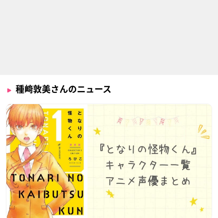
ドラゴンクエスト ダ
シャドウバース
フルーツバスケット
イの大冒険
2nd season
伊集院カイ
ダイ
魚谷ありさ
種﨑敦美さんのニュース
この音とまれ！ 第2
シルバニアファミリ
BEASTARS
クール
ー ミニストーリー ク
ジュノ
ローバー
鳳月さとわ
ショコラウサギちゃ
ん