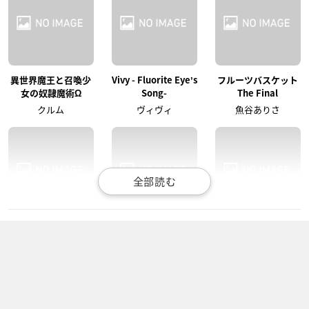
異世界魔王と召喚少
Vivy - Fluorite Eyeʼs
フルーツバスケット
女の奴隷魔術Ω
Song-
The Final
クルム
ヴィヴィ
魚谷ありさ
Dr.STONE（第2期）
約束のネバーランド
BEASTARS（第2
Season2
期）
花田仁姫
ムジカ
ジュノ