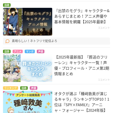
話題
『出禁のモグラ』キャラクター&
あらすじまとめ！アニメ声優や
基本情報を網羅【2025年最新】
ノラと皇女と野良猫
6HP
響け！ユーフォニア
ハート
ム2
羽仁はるか
3コメント
明日原ユウキ
鎧塚みぞれ
素晴らしい！ネトフリで配信よろ
話題
アニメ
マンガ
声優
【2025年最新版】『葬送のフリ
ーレン』キャラクター一覧！声
優・プロフィール・アニメ第2期
情報まとめ
怪盗ジョーカー シー
モブサイコ100
なめこ～せかいのと
ズン4
もだち～
1コメント
暗田トメ
ホッシー
ラブなめこ
ランキング
話題
声優
オタクが選ぶ「種﨑敦美が演じ
るキャラ」ランキングTOP10！1
位は『SPY×FAMILY』アーニ
ャ・フォージャー【2024年版】