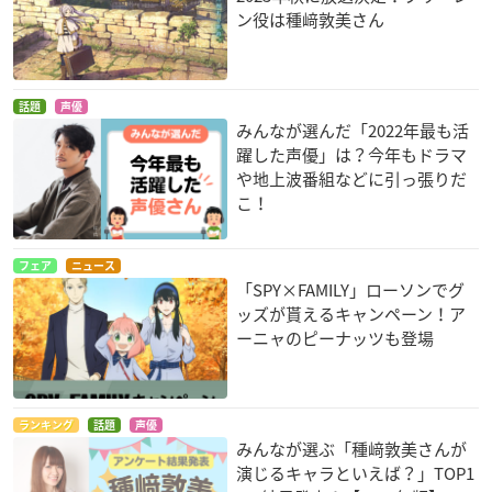
ン役は種﨑敦美さん
グリザイア：ファン
リズと青い鳥
魔法使いの嫁 星待つ
トムトリガー THE A
ひと 中篇
鎧塚みぞれ
NIMATION
羽鳥チセ
話題
声優
ムラサキ
みんなが選んだ「2022年最も活
躍した声優」は？今年もドラマ
や地上波番組などに引っ張りだ
こ！
フェア
ニュース
「SPY×FAMILY」ローソンでグ
ッズが貰えるキャンペーン！ア
ポッピンQ
魔法使いの嫁 星待つ
ひと 前篇
友立小夏
ーニャのピーナッツも登場
羽鳥チセ
ランキング
話題
声優
みんなが選ぶ「種﨑敦美さんが
演じるキャラといえば？」TOP1