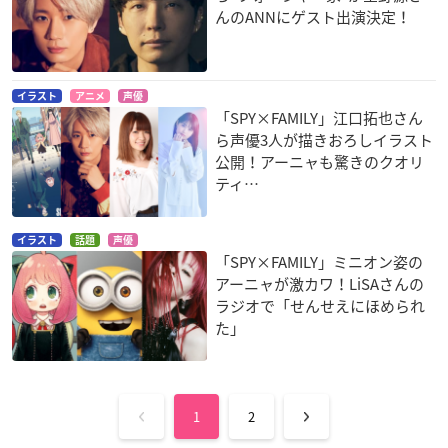
んのANNにゲスト出演決定！
イラスト
アニメ
声優
「SPY×FAMILY」江口拓也さん
ら声優3人が描きおろしイラスト
公開！アーニャも驚きのクオリ
ティ…
イラスト
話題
声優
「SPY×FAMILY」ミニオン姿の
アーニャが激カワ！LiSAさんの
ラジオで「せんせえにほめられ
た」
1
2