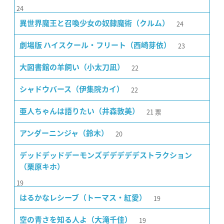
24
24
異世界魔王と召喚少女の奴隷魔術（クルム）
23
劇場版 ハイスクール・フリート（西崎芽依）
22
大図書館の羊飼い（小太刀凪）
22
シャドウバース（伊集院カイ）
21
票
亜人ちゃんは語りたい（井森敦美）
20
アンダーニンジャ（鈴木）
デッドデッドデーモンズデデデデデストラクション
（栗原キホ）
19
19
はるかなレシーブ（トーマス・紅愛）
19
空の青さを知る人よ（大滝千佳）