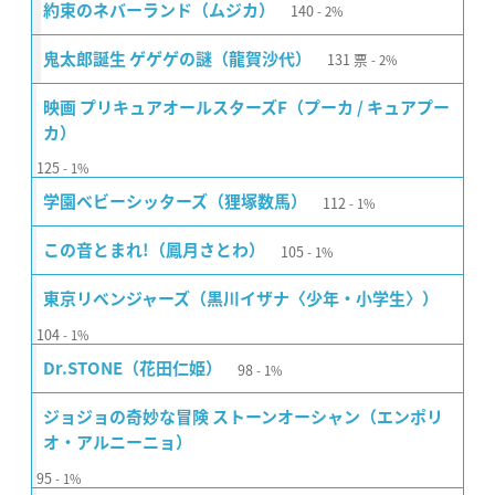
140
約束のネバーランド（ムジカ）
2%
131
票
鬼太郎誕生 ゲゲゲの謎（龍賀沙代）
2%
映画 プリキュアオールスターズF（プーカ / キュアプー
カ）
125
1%
112
学園ベビーシッターズ（狸塚数馬）
1%
105
この音とまれ!（鳳月さとわ）
1%
東京リベンジャーズ（黒川イザナ〈少年・小学生〉）
104
1%
98
Dr.STONE（花田仁姫）
1%
ジョジョの奇妙な冒険 ストーンオーシャン（エンポリ
オ・アルニーニョ）
95
1%