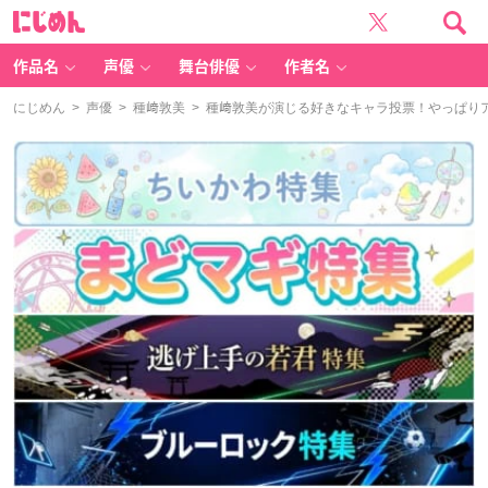
に
じ
め
ん
作品名
声優
舞台俳優
作者名
にじめん
>
声優
>
種﨑敦美
> 種﨑敦美が演じる好きなキャラ投票！やっぱり