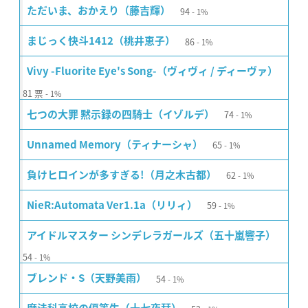
94
ただいま、おかえり（藤吉輝）
1%
86
まじっく快斗1412（桃井恵子）
1%
Vivy -Fluorite Eye's Song-（ヴィヴィ / ディーヴァ）
81
票
1%
74
七つの大罪 黙示録の四騎士（イゾルデ）
1%
65
Unnamed Memory（ティナーシャ）
1%
62
負けヒロインが多すぎる!（月之木古都）
1%
59
NieR:Automata Ver1.1a（リリィ）
1%
アイドルマスター シンデレラガールズ（五十嵐響子）
54
1%
54
ブレンド・S（天野美雨）
1%