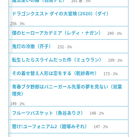
261
票
魔法使いの嫁（羽鳥チセ）
3%
ドラゴンクエスト ダイの大冒険 (2020)（ダイ）
256
3%
249
僕のヒーローアカデミア（レディ・ナガン）
3%
232
鬼灯の冷徹（芥子）
3%
199
転生したらスライムだった件（ミュウラン）
2%
173
その着せ替え人形は恋をする（乾紗寿叶）
2%
青春ブタ野郎はバニーガール先輩の夢を見ない（双葉
理央）
149
2%
148
フルーツバスケット（魚谷ありさ）
2%
147
響け!ユーフォニアム2（鎧塚みぞれ）
2%