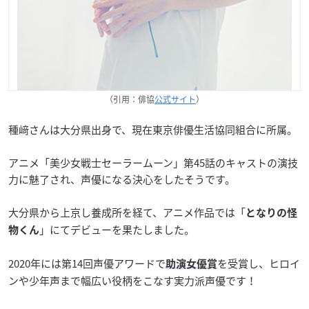
（引用：俳協
公式サイト
）
種﨑さんは大分県出身で、現在東京俳優生活協同組合に所属。
アニメ「美少女戦士セーラームーン」第45話のキャストの演技
力に魅了され、声優になる決心をしたそうです。
大分県から上京し養成所を経て、アニメ作品では「
となりの怪
」にてデビューを果たしました。
物くん
2020年には第14回声優アワードで
を受賞し、ヒロイ
助演女優賞
ンや少年声まで幅広い役柄をこなす実力派声優です！