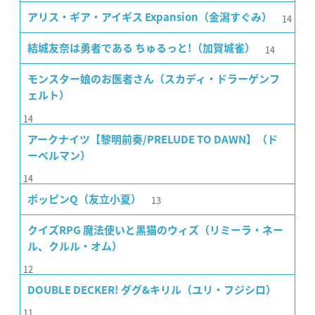
14
アリス・ギア・アイギス Expansion（金潟すぐみ）
14
結城友奈は勇者である ちゅるっと!（加賀城雀）
モンスター娘のお医者さん（スカディ・ドラーゲンフ
ェルト）
14
アークナイツ【黎明前奏/PRELUDE TO DAWN】（ド
ーベルマン）
14
13
ポッピンQ（友立小夏）
クイズRPG 魔法使いと黒猫のウィズ（リミーラ・ネー
ル、クルル・オム）
12
DOUBLE DECKER! ダグ&キリル（ユリ・フジシロ）
11