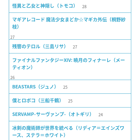
28
怪異と乙女と神隠し（トモコ）
マギアレコード 魔法少女まどか☆マギカ外伝（桐野紗
枝）
27
27
残響のテロル（三島リサ）
ファイナルファンタジーXIV: 暁月のフィナーレ（メー
ティオン）
26
25
BEASTARS（ジュノ）
25
僕とロボコ（三船千鶴）
24
SERVAMP-サーヴァンプ-（オトギリ）
冰剣の魔術師が世界を統べる（リディア＝エインズワ
ース、ステラ＝ホワイト）