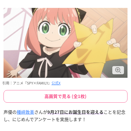
引用：アニメ『SPY×FAMILY』
公式X
高画質で見る (全1枚)
声優の
種﨑敦美
さんが
ことを記念
9月27日にお誕生日を迎える
し、にじめんでアンケートを実施します！