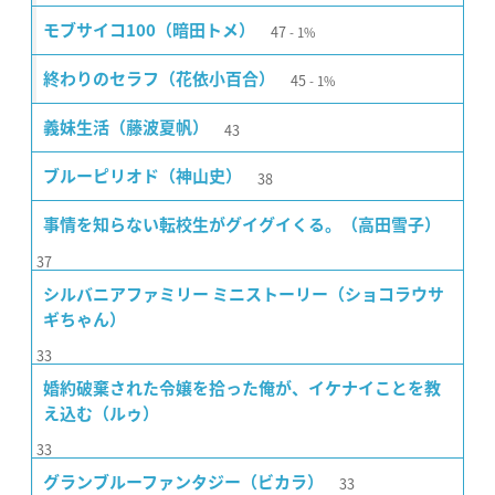
47
モブサイコ100（暗田トメ）
1%
45
終わりのセラフ（花依小百合）
1%
43
義妹生活（藤波夏帆）
38
ブルーピリオド（神山史）
事情を知らない転校生がグイグイくる。（高田雪子）
37
シルバニアファミリー ミニストーリー（ショコラウサ
ギちゃん）
33
婚約破棄された令嬢を拾った俺が、イケナイことを教
え込む（ルゥ）
33
33
グランブルーファンタジー（ビカラ）