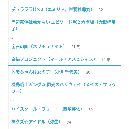
32
デュラララ!!×2（エミリア、唯我独尊丸）
岸辺露伴は動かない エピソード#02 六壁坂（大郷楠宝
子）
32
31
票
宝石の国（ネプチュナイト）
31
票
白猫プロジェクト（マール・アスピシャス）
30
トモちゃんは女の子!（小川千代美）
機動戦士ガンダム 閃光のハサウェイ（メイス・フラゥ
ワー）
30
30
ハイスクール・フリート（西崎芽依）
29
神クズ☆アイドル（弥生）