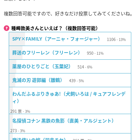
複数回答可能ですので、好きなだけ投票してみてくださいね。
種﨑敦美さんといえば？（複数回答可能）
1106
SPY×FAMILY（アーニャ・フォージャー）
13%
950
葬送のフリーレン（フリーレン）
11%
514
薬屋のひとりごと（玉葉妃）
6%
439
鬼滅の刃 遊郭編（雛鶴）
5%
わんだふるぷりきゅあ!（犬飼いろは / キュアフレンデ
ィ）
291
票
3%
名探偵コナン 黒鉄の魚影（直美・アルジェント）
273
3%