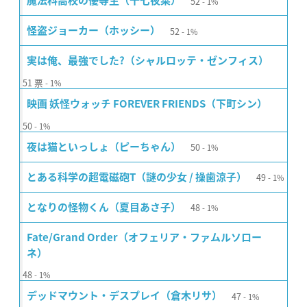
52
魔法科高校の優等生（十七夜栞）
1%
52
怪盗ジョーカー（ホッシー）
1%
実は俺、最強でした?（シャルロッテ・ゼンフィス）
51
票
1%
映画 妖怪ウォッチ FOREVER FRIENDS（下町シン）
50
1%
50
夜は猫といっしょ（ピーちゃん）
1%
49
とある科学の超電磁砲T（謎の少女 / 操歯涼子）
1%
48
となりの怪物くん（夏目あさ子）
1%
Fate/Grand Order（オフェリア・ファムルソロー
ネ）
48
1%
47
デッドマウント・デスプレイ（倉木リサ）
1%