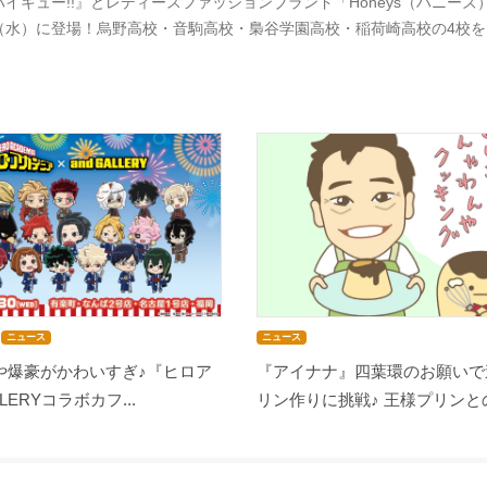
ハイキュー!!』とレディースファッションブランド「Honeys（ハニーズ）
（水）に登場！烏野高校・音駒高校・梟谷学園高校・稲荷崎高校の4校
ニュース
ニュース
や爆豪がかわいすぎ♪『ヒロア
『アイナナ』四葉環のお願いで
LLERYコラボカフ...
リン作りに挑戦♪ 王様プリンとの