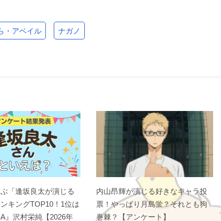
ら・アベイル
ナガノ
選ぶ「逢坂良太が演じる
内山昂輝が演じる好きなキャラ投
ンキングTOP10！1位は
票！やっぱり月島蛍？それとも狗
A』沢村栄純【2026年
巻棘？【アンケート】