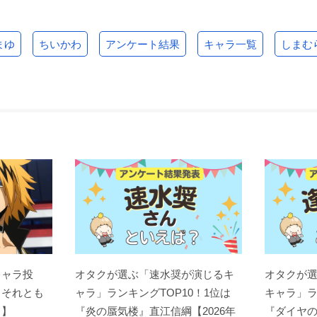
まゆ
ちいかわ
アンケート結果
キャラ一覧
しまむ
キャラ投
オタクが選ぶ「速水奨が演じるキ
オタクが
？それとも
ャラ」ランキングTOP10！1位は
キャラ」ラ
ト】
『炎の蜃気楼』直江信綱【2026年
『ダイヤの