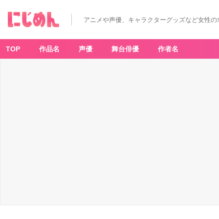
種
﨑
敦
アニメや声優、キャラクターグッズなど女性の
美
（た
ね
ざ
き
TOP
作品名
声優
舞台俳優
作者名
あ
つ
み）
さ
ん
-
ア
ニ
メ
情
報
サ
イ
ト
に
じ
め
ん