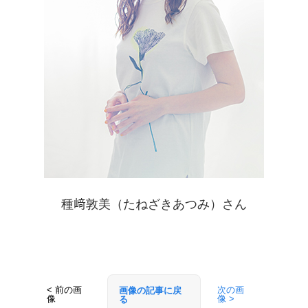
種﨑敦美（たねざきあつみ）さん
< 前の画
次の画
画像の記事に戻
像
像 >
る