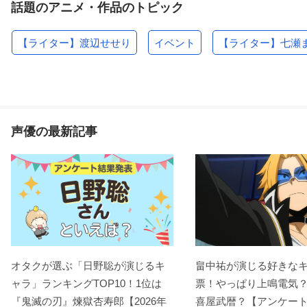
話題のアニメ・作品のトピック
【ライター】渡辺せせり
イベント
【ライター】七瀬
声優の最新記事
オタクが選ぶ「日野聡が演じるキ
畠中祐が演じる好きな
ャラ」ランキングTOP10！1位は
票！やっぱり上鳴電気
『鬼滅の刃』煉󠄁獄杏寿郎【2026年
喜屋武暦？【アンケー