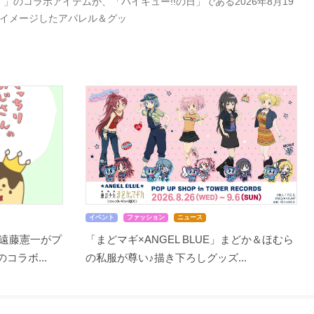
」のコラボアイテムが、「ハイキュー!!の日」である2026年8月19
をイメージしたアパレル＆グッ
イベント
ファッション
ニュース
遠藤憲一がプ
「まどマギ×ANGEL BLUE」まどか＆ほむら
コラボ...
の私服が尊い♪描き下ろしグッズ...