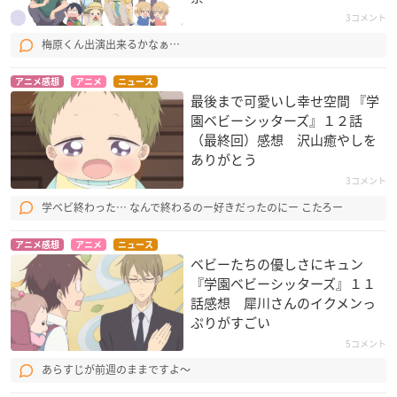
3コメント
梅原くん出演出来るかなぁ…
アニメ感想
アニメ
ニュース
最後まで可愛いし幸せ空間 『学
園ベビーシッターズ』１２話
（最終回）感想 沢山癒やしを
ありがとう
3コメント
学ベビ終わった… なんで終わるのー好きだったのにー こたろー
アニメ感想
アニメ
ニュース
ベビーたちの優しさにキュン
『学園ベビーシッターズ』１１
話感想 犀川さんのイクメンっ
ぷりがすごい
5コメント
あらすじが前週のままですよ〜