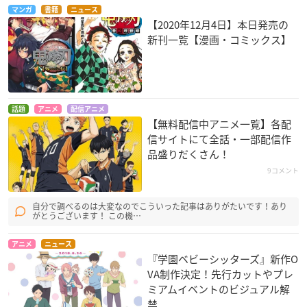
マンガ
書籍
ニュース
【2020年12月4日】本日発売の
新刊一覧【漫画・コミックス】
話題
アニメ
配信アニメ
【無料配信中アニメ一覧】各配
信サイトにて全話・一部配信作
品盛りだくさん！
9コメント
自分で調べるのは大変なのでこういった記事はありがたいです！あり
がとうございます！ この機…
アニメ
ニュース
『学園ベビーシッターズ』新作O
VA制作決定！先行カットやプレ
ミアムイベントのビジュアル解
禁