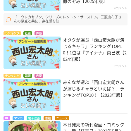
原のぞみ【2025年版】
4コメント
「エウレカセブン」シリーズのレントン・サーストン。三瓶由布子さ
んの原点と共に、存在感を決…
ランキング
話題
声優
オタクが選ぶ「西山宏太朗が演
じるキャラ」ランキングTOP1
0！1位は『アイナナ』棗巳波【2
024年版】
2コメント
ランキング
話題
声優
みんなが選ぶ「西山宏太朗さん
が演じるキャラといえば？」ラ
ンキングTOP10！【2023年版】
BL
マンガ
電子漫画
書籍
ニュース
本日発売の新刊漫画・コミック
ス一覧【発売日：2023年5月2