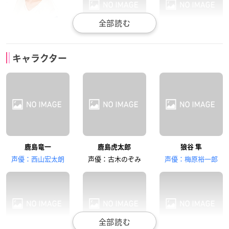
三瓶由布子
小原好美
齋藤彩夏
キャラクター
狼谷 鷹
熊塚奇凛
狸塚拓馬
種﨑敦美
本渡楓
前野智昭
鹿島竜一
鹿島虎太郎
狼谷 隼
狸塚数馬
猿渡美鳥
兎田義仁
声優：西山宏太朗
声優：古木のぞみ
声優：梅原裕一郎