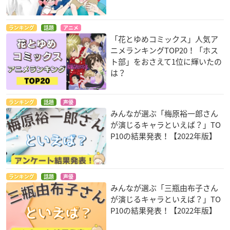
ランキング
話題
アニメ
「花とゆめコミックス」人気ア
ニメランキングTOP20！「ホス
ト部」をおさえて1位に輝いたの
は？
ランキング
話題
声優
みんなが選ぶ「梅原裕一郎さん
が演じるキャラといえば？」TO
P10の結果発表！【2022年版】
ランキング
話題
声優
みんなが選ぶ「三瓶由布子さん
が演じるキャラといえば？」TO
P10の結果発表！【2022年版】