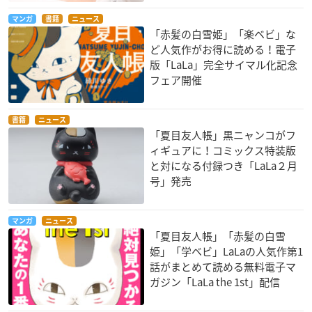
マンガ
書籍
ニュース
「赤髪の白雪姫」「楽ベビ」な
ど人気作がお得に読める！電子
版「LaLa」完全サイマル化記念
フェア開催
書籍
ニュース
「夏目友人帳」黒ニャンコがフ
ィギュアに！コミックス特装版
と対になる付録つき「LaLa２月
号」発売
マンガ
ニュース
「夏目友人帳」「赤髪の白雪
姫」「学ベビ」LaLaの人気作第1
話がまとめて読める無料電子マ
ガジン「LaLa the 1st」配信