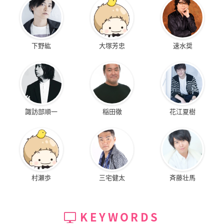
下野紘
大塚芳忠
速水奨
諏訪部順一
稲田徹
花江夏樹
村瀬歩
三宅健太
斉藤壮馬
KEYWORDS