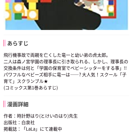
あらすじ
飛行機事故で両親を亡くした竜一と幼い弟の虎太郎。
二人は森ノ宮学園の理事長に引き取られる、しかし、理事長の
交換条件は何と「学園の保育室でベビーシッターをする事」!!
パワフルなベビーズ相手に竜一は——? 大人気！スクール「子
育て」スクランブル★
(コミックス第1巻あらすじ)
漫画詳細
作者：時計野はり(とけいのはり)先生
出版社：白泉社
掲載誌：「LaLa」にて連載中