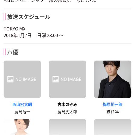
られたベビーシッター部の部員第一号となる。
放送スケジュール
TOKYO MX
2018年1月7日 日曜 23:00 ～
声優
西山宏太朗
古木のぞみ
梅原裕一郎
鹿島竜一
鹿島虎太郎
狼谷 隼