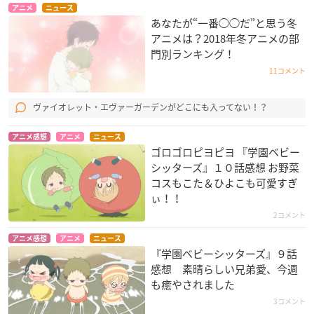
アニメ
ニュース
あなたが“一番◯◯だ”と思う冬
アニメは？2018年冬アニメの部
門別ランキング！
11コメント
ヴァイオレット・エヴァーガーデンがどこにも入ってない！？
アニメ感想
アニメ
ニュース
ゴロゴロピヨピヨ 『学園ベビー
シッターズ』１０話感想 お野菜
コスもこた＆ひよこも可愛すぎ
ぃ！！
2コメント
アニメ感想
アニメ
ニュース
『学園ベビーシッターズ』９話
感想 素晴らしい兄弟愛、今週
も癒やされました
3コメント