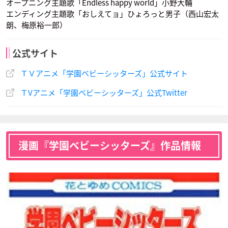
オープニング主題歌「Endless happy world」小野大輔
犬井博幸
声優：宮寺智子
エンディング主題歌「おしえてョ」ひょろっと男子（西山宏太
朗、梅原裕一郎）
公式サイト
ＴＶアニメ「学園ベビーシッターズ」公式サイト
ＴVアニメ「学園ベビーシッターズ」公式Twitter
牛丸 雪
山羊朋也
根津中吉
声優：本渡楓
声優：染谷俊之
声優：太田基裕
漫画『学園ベビーシッターズ』作品情報
犬井博幸
声優：細谷佳正