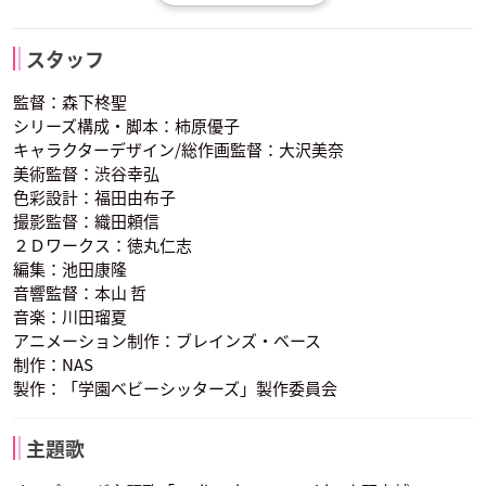
小野大輔
宮寺智子
明坂聡美
狼谷 鷹
熊塚奇凛
狸塚拓馬
犀川恵吾
理事長＜森ノ宮羊子
猪又まりあ
スタッフ
声優：三瓶由布子
声優：小原好美
声優：齋藤彩夏
＞
監督：森下柊聖
シリーズ構成・脚本：柿原優子
キャラクターデザイン/総作画監督：大沢美奈
美術監督：渋谷幸弘
色彩設計：福田由布子
撮影監督：織田頼信
２Ｄワークス：徳丸仁志
狸塚数馬
猿渡美鳥
兎田義仁
編集：池田康隆
本渡楓
染谷俊之
太田基裕
声優：種﨑敦美
声優：本渡楓
声優：前野智昭
牛丸 雪
山羊朋也
根津中吉
音響監督：本山 哲
音楽：川田瑠夏
アニメーション制作：ブレインズ・ベース
制作：NAS
製作：「学園ベビーシッターズ」製作委員会
主題歌
犀川恵吾
理事長＜森ノ宮羊子
猪又まりあ
細谷佳正
＞
声優：小野大輔
声優：明坂聡美