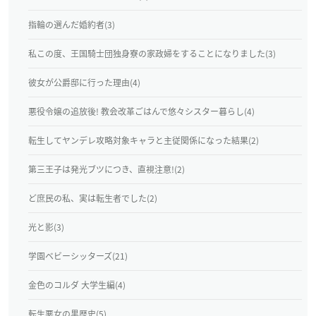
指輪の選んだ婚約者(3)
私この度、王国騎士団独身寮の家政婦をすることになりました(3)
彼女が公爵邸に行った理由(4)
悪役令嬢の追放後! 教会改革ごはんで悠々シスター暮らし(4)
転生してヤンデレ攻略対象キャラと主従関係になった結果(2)
第三王子は発光ブツにつき、直視注意!(2)
ど庶民の私、実は転生者でした(2)
光と影(3)
学園ベビーシッターズ(21)
金色のコルダ 大学生編(4)
転生悪女の黒歴史(5)