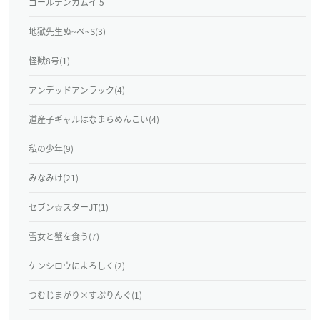
ゴールデンカムイ 5
地獄先生ぬ~べ~S(3)
怪獣8号(1)
アンデッドアンラック(4)
道産子ギャルはなまらめんこい(4)
私の少年(9)
みなみけ(21)
セブン☆スターJT(1)
雪女と蟹を食う(7)
ケンシロウによろしく(2)
つむじまがり×すぷりんぐ(1)