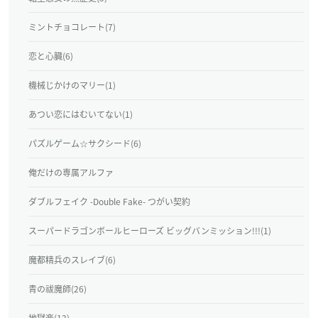
ミントチョコレート(7)
恋と心臓(6)
機械じかけのマリー(1)
あつい恋にはむいてない(1)
パズルゲーム☆サクシード(6)
俺だけの専属アルファ
ダブルフェイク -Double Fake- つがい契約
スーパードラゴンボールヒーローズ ビッグバンミッション!!!(1)
魔都精兵のスレイブ(6)
青の祓魔師(26)
地獄楽(12)