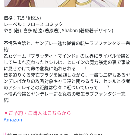
価格：715円(税込)
レーベル：フロース コミック
やぎ (著), 喜多 結弦 (著原著), Shabon (著原著デザイン)
不憫系令嬢と、ヤンデレ一途な従者の転生ラブファンタジー完
結!
乙女ゲーム『ブラッディ・マインド』の世界にライバル令嬢と
して生まれ変わったセシルは、ヒロインの魔力暴走の裏で事故
に見せかけて命の危機に陥れられる――!
幾多迫りくる死亡フラグを回避しながら、一癖も二癖もあるヤ
ンデレばかりの攻略対象キャラ達と関わるうち、セシルと従者
のアシュレイとの距離は徐々に近づいていって――?
不憫系令嬢とヤンデレ一途な従者の転生ラブファンタジー完
結!
▼ご予約・ご購入はこちらから
Amazon