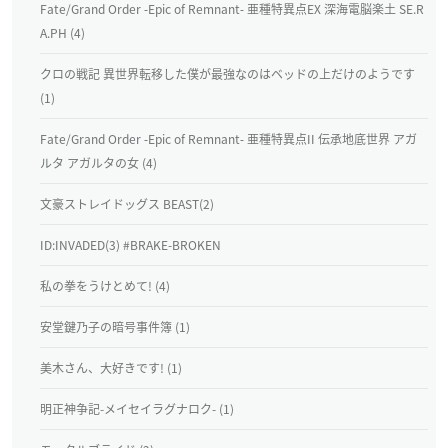
Fate/Grand Order ‐Epic of Remnant‐ 亜種特異点EX 深海電脳楽土 SE.R
A.PH (4)
クロの戦記 異世界転移した僕が最強なのはベッドの上だけのようです
(1)
Fate/Grand Order ‐Epic of Remnant‐ 亜種特異点II 伝承地底世界 アガ
ルタ アガルタの女 (4)
文豪ストレイドッグス BEAST(2)
ID:INVADED(3) #BRAKE-BROKEN
私の拳をうけとめて! (4)
安堂鍵乃子の暗号事件簿 (1)
美木さん、大好きです! (1)
明正神争記-メイセイラグナロク- (1)