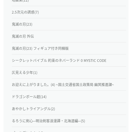
2.5次元の誘惑(7)
鬼滅の刃(23)
鬼滅の刃 外伝
鬼滅の刃(23) フィギュア付き同梱版
シークレットバイブル 約束のネバーランド 0 MYSTIC CODE
仄見える少年(1)
お迎えに上がりました。(4) ~国土交通省国土政策局 幽冥推進課~
ドラゴンボール超(14)
あやかしトライアングル(2)
るろうに剣心─明治剣客浪漫譚・北海道編─(5)