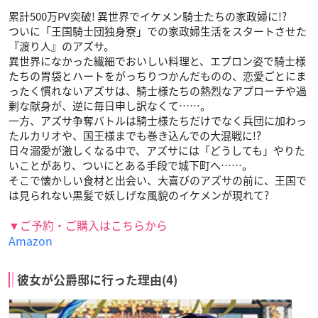
累計500万PV突破! 異世界でイケメン騎士たちの家政婦に!?
ついに「王国騎士団独身寮」での家政婦生活をスタートさせた
『渡り人』のアズサ。
異世界になかった繊細でおいしい料理と、エプロン姿で騎士様
たちの胃袋とハートをがっちりつかんだものの、恋愛ごとにま
ったく慣れないアズサは、騎士様たちの熱烈なアプローチや過
剰な献身が、逆に毎日申し訳なくて……。
一方、アズサ争奪バトルは騎士様たちだけでなく兵団に加わっ
たルカリオや、国王様までも巻き込んでの大混戦に!?
日々溺愛が激しくなる中で、アズサには「どうしても」やりた
いことがあり、ついにとある手段で城下町へ……。
そこで懐かしい食材と出会い、大喜びのアズサの前に、王国で
は見られない黒髪で妖しげな風貌のイケメンが現れて?
▼ご予約・ご購入はこちらから
Amazon
彼女が公爵邸に行った理由(4)