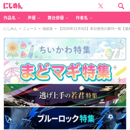
に
じ
め
ん
作品名
声優
舞台俳優
作者名
にじめん
>
ニュース
>
地獄楽
> 【2020年12月4日】本日発売の新刊一覧【