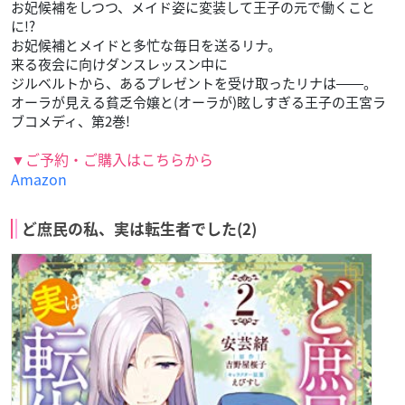
お妃候補をしつつ、メイド姿に変装して王子の元で働くこと
に!?
お妃候補とメイドと多忙な毎日を送るリナ。
来る夜会に向けダンスレッスン中に
ジルベルトから、あるプレゼントを受け取ったリナは――。
オーラが見える貧乏令嬢と(オーラが)眩しすぎる王子の王宮ラ
ブコメディ、第2巻!
▼ご予約・ご購入はこちらから
Amazon
ど庶民の私、実は転生者でした(2)