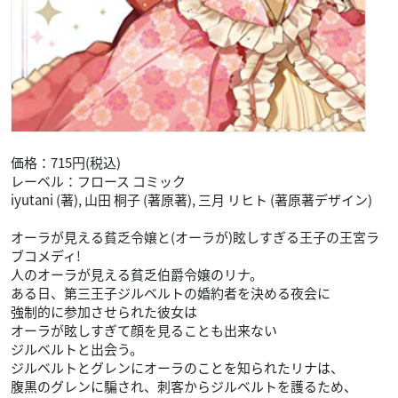
価格：715円(税込)
レーベル：フロース コミック
iyutani (著), 山田 桐子 (著原著), 三月 リヒト (著原著デザイン)
オーラが見える貧乏令嬢と(オーラが)眩しすぎる王子の王宮ラ
ブコメディ!
人のオーラが見える貧乏伯爵令嬢のリナ。
ある日、第三王子ジルベルトの婚約者を決める夜会に
強制的に参加させられた彼女は
オーラが眩しすぎて顔を見ることも出来ない
ジルベルトと出会う。
ジルベルトとグレンにオーラのことを知られたリナは、
腹黒のグレンに騙され、刺客からジルベルトを護るため、