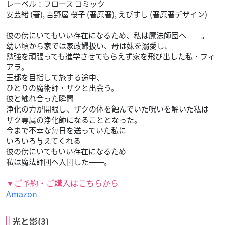
レーベル：フロース コミック
安芸緒 (著), 吉野屋 桜子 (著原著), えびすし (著原著デザイン)
彼の傍にいてもいい存在になるため、私は魔法師団へ――。
幼い頃から家では家政婦扱い、母は妹を溺愛し、
勉強を頑張っても進学させてもらえず家を飛び出した私・フィ
アラ。
王都を目指して旅する途中、
ひとりの魔術師・ザクと出会う。
彼と触れ合った瞬間
浄化の力が開眼し、ザクの体を蝕んでいた呪いを解いた私は
ザク専属の浄化師になることとなった。
今まで不幸な毎日を送っていた私に
いろいろ与えてくれる
彼の傍にいてもいい存在になるため
私は魔法師団へ入団した――。
▼ご予約・ご購入はこちらから
Amazon
光と影(3)