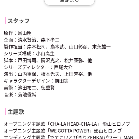
界王
荘真由美 渡辺菜生
宮内幸平 増岡弘
クリリン
ラディッツ
ベジータ
子
亀仙人
スタッフ
声優：田中真弓
声優：千葉繁
声優：堀川亮
チチ
原作：鳥山明
企画：清水賢治、森下孝三
製作担当：岸本松司、鳥本武、山口彰彦、末永雄一
シリーズ構成：小山高生
脚本：戸田博司、隅沢克之、松井亜弥、他
シリーズディレクター：西尾大介
演出：山内重保、橋本光夫、上田芳裕、他
ナッパ
ヤムチャ
ブルマ
最長老
キャラクターデザイン：前田実
中尾隆聖
草尾毅
声優： 飯塚昭三
声優： 古谷徹
声優：鶴ひろみ
フリーザ
トランクス
美術：池田祐二、徳重賢
音楽：菊池俊輔
主題歌
オープニング主題歌「CHA-LA HEAD-CHA-LA」 影山ヒロノブ
オープニング主題歌「WE GOTTA POWER」影山ヒロノブ
チチ
亀仙人
界王
エンディング主題歌「でてこいとびきりZENKAIパワー!」MAN