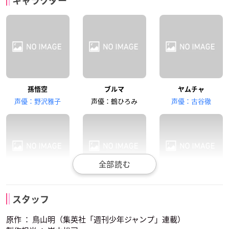
キャラクター
ウーロン
プーアル
ピラフ
玄田哲章
山田栄子
宮内幸平
孫悟空
ブルマ
ヤムチャ
シュウ
マイ
亀仙人
声優：野沢雅子
声優：鶴ひろみ
声優：古谷徹
鈴置洋孝
田中真弓
青野武
ウーロン
プーアル
ピラフ
天津飯
クリリン
ピッコロ大魔王
スタッフ
声優：龍田直樹
声優：渡辺菜生子
声優：千葉繁
原作 ： 鳥山明（集英社「週刊少年ジャンプ」連載）