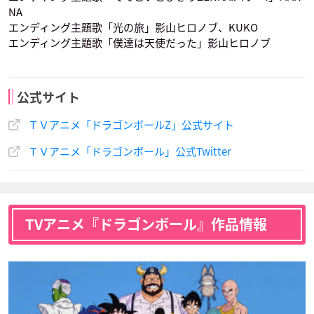
矢田耕司
若本規夫
塩屋浩三
声優： 荘真由美 渡
声優：宮内幸平 増
声優：
NA
人造人間20号（Ｄ
セル
魔人ブウ
辺菜生子
岡弘
エンディング主題歌「光の旅」影山ヒロノブ、KUKO
ｒ．ゲロ）
エンディング主題歌「僕達は天使だった」影山ヒロノブ
公式サイト
ＴＶアニメ「ドラゴンボールZ」公式サイト
最長老
フリーザ
トランクス
ＴＶアニメ「ドラゴンボール」公式Twitter
野沢雅子
野沢雅子
声優：
声優：中尾隆聖
声優： 草尾毅
孫悟飯
孫悟天
TVアニメ『ドラゴンボール』作品情報
人造人間20号（Ｄ
セル
魔人ブウ
ｒ．ゲロ）
声優： 若本規夫
声優： 塩屋浩三
声優：矢田耕司