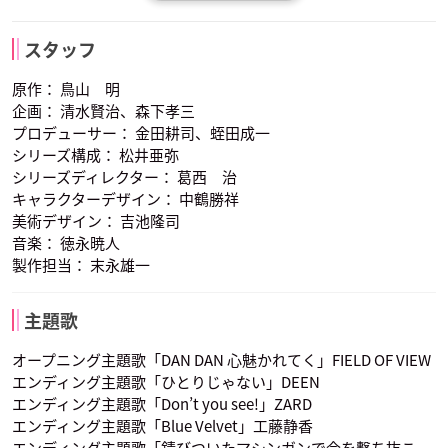
沼田祐介
ギル
ブルマ
ベジータ
ベビー
スタッフ
声優：里内信夫
声優：鶴ひろみ
声優：堀川亮
原作： 鳥山 明
企画： 清水賢治、森下孝三
プロデューサー： 金田耕司、蛭田成一
シリーズ構成： 松井亜弥
シリーズディレクター： 葛西 治
キャラクターデザイン： 中鶴勝祥
美術デザイン： 吉池隆司
ピッコロ
クリリン
亀仙人
音楽： 徳永暁人
声優：古川登志夫
声優：田中真弓
声優：増岡弘
製作担当： 末永雄一
主題歌
オープニング主題歌「DAN DAN 心魅かれてく」FIELD OF VIEW
エンディング主題歌「ひとりじゃない」DEEN
エンディング主題歌「Don’t you see!」ZARD
ベビー
エンディング主題歌「Blue Velvet」工藤静香
声優：沼田祐介