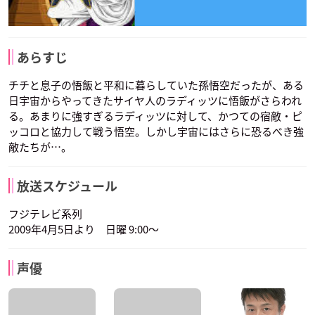
岩田光央
山口由里子
菊池正美
声優：千葉繁 玄田
み
シャンパ
ヴァドス
モナカ
哲章 山田英子
あらすじ
チチと息子の悟飯と平和に暮らしていた孫悟空だったが、ある
日宇宙からやってきたサイヤ人のラディッツに悟飯がさらわれ
る。あまりに強すぎるラディッツに対して、かつての宿敵・ピ
ッコロと協力して戦う悟空。しかし宇宙にはさらに恐るべき強
敵たちが…。
山路和弘
岸尾だいすけ
中尾隆聖
ソルベ
タゴマ
ジャコ
ヒット
キャベ
フロスト
声優：斎藤志郎
声優：中井和哉
声優：花江夏樹
放送スケジュール
フジテレビ系列
2009年4月5日より 日曜 9:00～
声優
高戸靖広
龍田直樹
草尾毅
シャンパ
ヴァドス
モナカ
ボタモ
マゲッタ
未来トランクス
声優：岩田光央
声優：山口由里子
声優：菊池正美