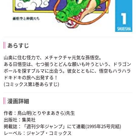
あらすじ
山奥に住む怪力で、メチャクチャ元気な孫悟空。
ある日悟空は、七つ揃うとどんな願いも叶うという、ドラゴン
ボールを探すブルマに出会う。彼女とともに、悟空もハラハラ
ドキドキの旅へ出発する！
(コミックス第1巻あらすじ)
漫画詳細
作者：鳥山明(とりやまあきら)先生
出版社：集英社
掲載誌：「週刊少年ジャンプ」にて連載(1995年25号完結)
レーベル：ジャンプ・コミックス