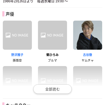
1986年2月26日より 毎週水曜日 19:00 ～
声優
野沢雅子
鶴ひろみ
古谷徹
孫悟空
ブルマ
ヤムチャ
龍田直樹
渡辺菜生子
千葉繁