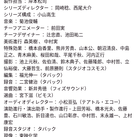
製作担当 ： 岸本松司
シリーズディレクター ： 岡崎稔、西尾大介
シリーズ構成 ： 小山高生
音楽 ： 菊池俊輔
チーフアニメーター ： 前田実
チーフデザイナー ： 辻忠直、池田祐二
郷里大輔
シュウ
マイ
亀仙人
美術進行 森英樹 、 中村実
牛魔王
声優：玄田哲章
声優：山田栄子
声優：宮内幸平
特殊効果 ： 橋本由香里、熊井芳貴、山本公、朝沼清良、中島
正之、青木麻美、桜田和哉、平尾千秋、河内正行
撮影 ： 池上元秋、佐伯清、鈴木典子、佐藤隆郎、中村哲、立
仙裕俊、大藤哲生、前原勝則（スタジオコスモス）
編集 ： 福光伸一（タバック）
録音 ： 二宮健治（タバック）
音響効果 ： 新井秀徳 （フィズサウンド）
選曲 ： 宮下滋（ビモス）
天津飯
クリリン
ピッコロ大魔王
声優：鈴置洋孝
声優：田中真弓
声優：青野武
オーディオディレクター： 小松亘弘（テアトル・エコー）
演助進行・演出助手・製作進行 – 上田芳裕、橋本光夫、佐藤
豊、石川敏浩、折目達也、山口彰彦、中村哲、末永雄一、上村
康宏
録音スタジオ ： タバック
現像 ： 東映化学