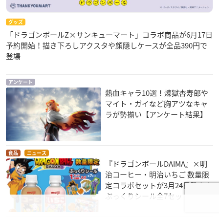
グッズ
「ドラゴンボールZ×サンキューマート」コラボ商品が6月17日
予約開始！描き下ろしアクスタや顔隠しケースが全品390円で
登場
アンケート
熱血キャラ10選！煉獄杏寿郎や
マイト・ガイなど胸アツなキャ
ラが勢揃い【アンケート結果】
食品
ニュース
『ドラゴンボールDAIMA』×明
治コーヒー・明治いちご 数量限
定コラボセットが3月24日発売！
ぷっくりシール全7セット付き