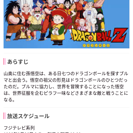
孫悟飯
孫悟天
声優： 野沢雅子
声優： 野沢雅子
あらすじ
山奥に住む孫悟空は、ある日七つのドラゴンボールを探すブル
マと出会う。悟空の祖父の形見はドラゴンボールのひとつだっ
たのだ。ブルマに協力し、世界を冒険することになった悟空
は、世界征服を企むピラフ一味などさまざまな敵と戦うことに
なる。
放送スケジュール
フジテレビ系列