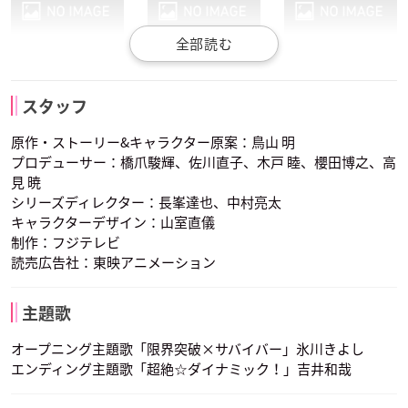
渡辺菜生子
皆口裕子
石塚運昇
ベジータ
ブルマ
トランクス
チチ
ビーデル
ミスターサタン
スタッフ
声優：堀川りょう
声優：鶴ひろみ
声優：草尾毅
原作・ストーリー&キャラクター原案：鳥山 明
プロデューサー：橋爪駿輝、佐川直子、木戸 睦、櫻田博之、高
見 暁
シリーズディレクター：長峯達也、中村亮太
キャラクターデザイン：山室直儀
制作：フジテレビ
読売広告社：東映アニメーション
塩屋浩三
山寺宏一
森田成一
クリリン
亀仙人
ピッコロ
魔人ブウ
破壊神ビルス
ウイス
声優：田中真弓
声優：佐藤正治
声優：古川登志夫
主題歌
オープニング主題歌「限界突破×サバイバー」氷川きよし
エンディング主題歌「超絶☆ダイナミック！」吉井和哉