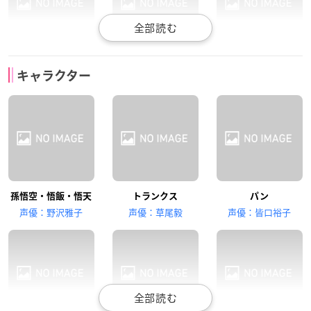
里内信夫
鶴ひろみ
堀川亮
キャラクター
ギル
ブルマ
ベジータ
古川登志夫
田中真弓
増岡弘
孫悟空・悟飯・悟天
トランクス
パン
ピッコロ
クリリン
亀仙人
声優：野沢雅子
声優：草尾毅
声優：皆口裕子