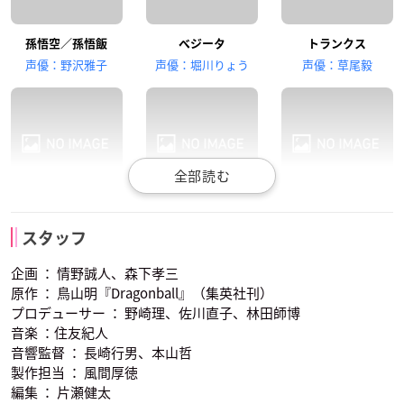
島田敏
塩屋浩三
孫悟空／孫悟飯
ベジータ
トランクス
バビディ
魔人ブウ
声優：野沢雅子
声優：堀川りょう
声優：草尾毅
マイ
ゴクウブラック
ザマス
声優：山田栄子
声優：野沢雅子
声優：三木眞一郎
ピッコロ
クリリン
界王神
スタッフ
声優：古川登志夫
声優：田中真弓
声優：三ツ矢雄二
企画 ： 情野誠人、森下孝三
原作 ： 鳥山明『Dragonball』（集英社刊）
プロデューサー ： 野崎理、佐川直子、林田師博
音楽 ：住友紀人
音響監督 ： 長崎行男、本山哲
製作担当 ： 風間厚徳
編集 ： 片瀬健太
バビディ
魔人ブウ