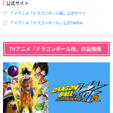
公式サイト
千葉繁 玄田哲章
こおろぎさとみ
中尾隆聖
チチ
ビーデル
ミスターサタン
ＴＶアニメ「ドラゴンボール超」公式サイト
山田英子
全王
フリーザ
声優：渡辺菜生子
声優：皆口裕子
声優：石塚運昇
ピラフ、シュウ、マ
ＴＶアニメ「ドラゴンボール」公式Twitter
イ
TVアニメ『ドラゴンボール改』作品情報
魔人ブウ
破壊神ビルス
ウイス
声優：塩屋浩三
声優：山寺宏一
声優：森田成一
斎藤志郎
中井和哉
花江夏樹
ソルベ
タゴマ
ジャコ
ピラフ、シュウ、マ
全王
フリーザ
イ
声優：こおろぎさと
声優：中尾隆聖