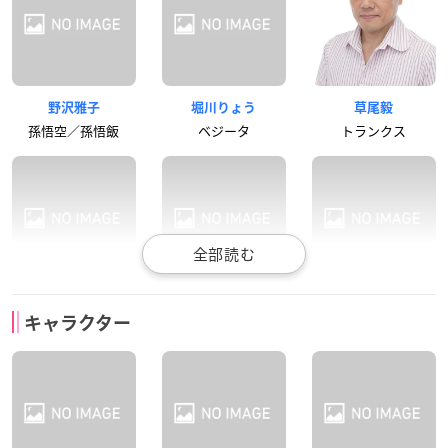
野沢雅子
堀川りょう
草尾毅
孫悟空／孫悟飯
ベジータ
トランクス
山田栄子
野沢雅子
三木眞一郎
ヒット
キャベ
フロスト
マイ
ゴクウブラック
ザマス
声優：山路和弘
声優：岸尾だいすけ
声優：中尾隆聖
古川登志夫
田中真弓
三ツ矢雄二
キャラクター
ピッコロ
クリリン
界王神
ボタモ
マゲッタ
未来トランクス
声優：高戸靖広
声優：龍田直樹
声優：草尾毅