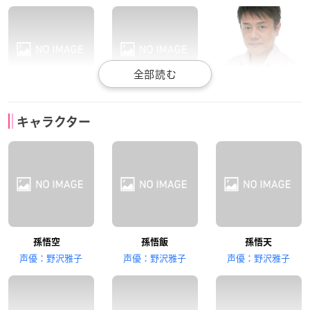
堀川りょう
鶴ひろみ
草尾毅
キャラクター
ベジータ
ブルマ
トランクス
田中真弓
佐藤正治
古川登志夫
孫悟空
孫悟飯
孫悟天
クリリン
亀仙人
ピッコロ
声優：野沢雅子
声優：野沢雅子
声優：野沢雅子