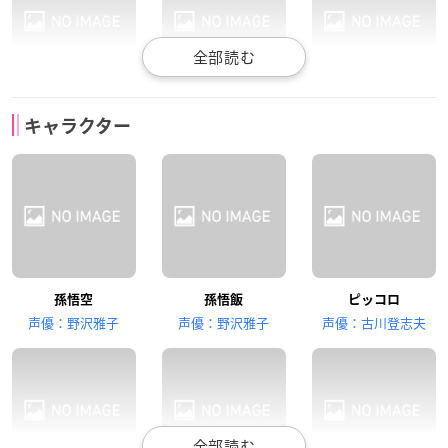
田中真弓
千葉繁
堀川亮
キャラクター
クリリン
ラディッツ
ベジータ
飯塚昭三
古谷徹
鶴ひろみ
孫悟空
孫悟飯
ピッコロ
ナッパ
ヤムチャ
ブルマ
声優：野沢雅子
声優：野沢雅子
声優：古川登志夫