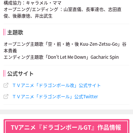
構成協力：キャラメル・ママ
声優：島田敏
声優：塩屋浩三
オープニング/エンディング ：山室直儀、長峯達也、志田直
俊、後藤康徳、井出武生
主題歌
オープニング主題歌「空・前・絶・後 Kuu-Zen-Zetsu-Go」谷
本貴義
エンディング主題歌「Don’t Let Me Down」Gacharic Spin
公式サイト
ＴＶアニメ「ドラゴンボール改」公式サイト
ＴＶアニメ「ドラゴンボール」公式Twitter
TVアニメ『ドラゴンボールGT』作品情報