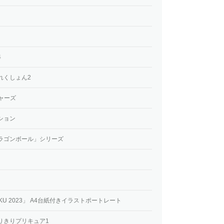
4
れくしょん2
ジャーズ
ション
ラゴンボール」シリーズ
KU 2023」 A4台紙付きイラストポートレート
りきりプリキュア1