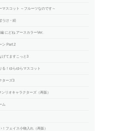
ーマスコット ～フルーツなのです～
ぼうけ・続
編 にどね アースカラーVer.
Part.2
なげてますこっと3
りる！ゆらゆらマスコット
クターズ3
 サンリオキャラクターズ（再販）
ーム
い！フェイス小物入れ（再販）