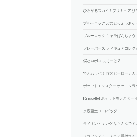
ひろがるスカイ！プリキュア ひ
ブルーロック ぷにとっぷ♡あそ
ブルーロック キャラばんちょう
フレーバーズ フィギュアコレク
僕とロボコ あそーと 2
でふぉラバ！ 僕のヒーローアカ
ポケットモンスター ポケモンラ
Ringcolle! ポケットモンスタ
水森亜土 エコバッグ
ライオン・キング ならぶんです
リラックマ ミニチュア看板ライ