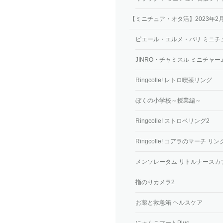
【ミニチュア・オタ活】2023年
ピエール・エルメ・パリ ミニチ
JINRO・チャミスル ミニチャー
Ringcolle! レトロ喫茶リング
ぼくの小学校～授業編～
Ringcolle! ストロベリング2
Ringcolle! コアラのマーチ
メンソレータム リトルナースカ
指のりカメラ2
お薬と救急箱 ヘルスケア
にゃんこマートPlus