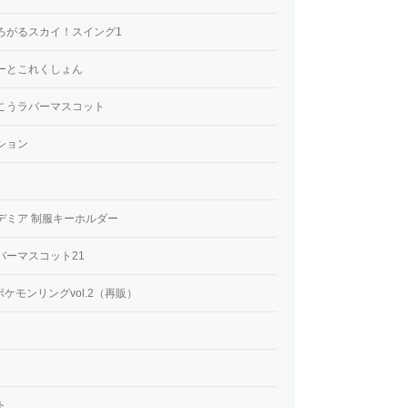
ろがるスカイ！スイング1
ーとこれくしょん
こうラバーマスコット
ション
デミア 制服キーホルダー
バーマスコット21
ー ポケモンリングvol.2（再販）
。
ト