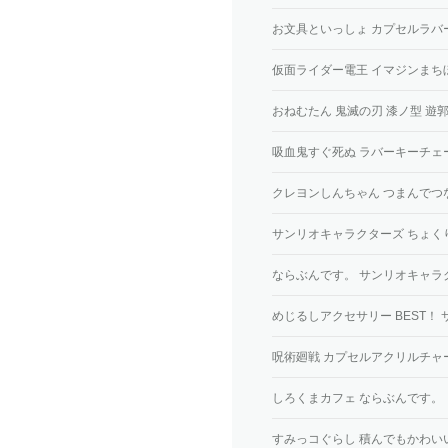
お文具といっしょ カプセルラバ
仮面ライダー電王 イマジンまち
おねむたん 鬼滅の刃 漆ノ型 遊郭
吸血鬼すぐ死ぬ ラバーキーチェーン 
クレヨンしんちゃん つまんでつ
サンリオキャラクターズ ちょく
ならぶんです。 サンリオキャラ
めじるしアクセサリー BEST！
呪術廻戦 カプセルアクリルチャ
しろくまカフェ ならぶんです。
すみっコぐらし 積んでもかわい