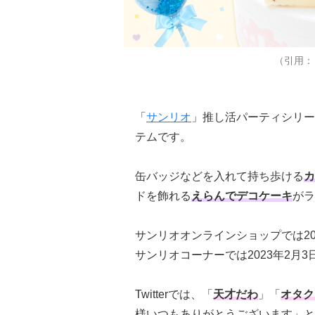
（引用：
「
サンリオ
」推し活パーティシリー
テムです。
缶バッジなどを入れて持ち歩ける
カ
ドを飾れる
えらんでデコケーキ
がラ
サンリオオンラインショップでは202
サンリオコーナーでは2023年2月3
Twitterでは、「
天才だわ
」「
オタク
様いつもありがとうございます
」と