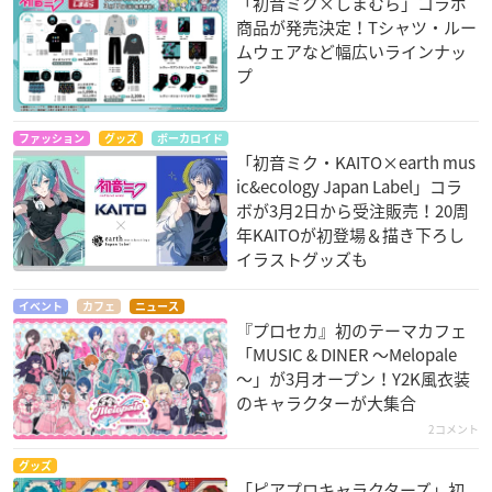
「初音ミク×しまむら」コラボ
商品が発売決定！Tシャツ・ルー
ムウェアなど幅広いラインナッ
プ
ファッション
グッズ
ボーカロイド
「初音ミク・KAITO×earth mus
ic&ecology Japan Label」コラ
ボが3月2日から受注販売！20周
年KAITOが初登場＆描き下ろし
イラストグッズも
イベント
カフェ
ニュース
『プロセカ』初のテーマカフェ
「MUSIC & DINER ～Melopale
～」が3月オープン！Y2K風衣装
のキャラクターが大集合
2コメント
グッズ
「ピアプロキャラクターズ」初