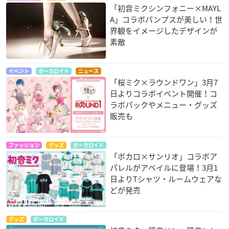
「初音ミクシンフォニー×MAYL
A」コラボパンプスが美しい！世
界観をイメージしたデザインが
素敵
イベント
ボーカロイド
ニュース
「桜ミク×ラウンドワン」3月7
日よりコラボイベント開催！コ
ラボパックやメニュー・グッズ
販売も
ファッション
グッズ
ボーカロイド
「ボカロ×サンリオ」コラボア
パレルがアベイルに登場！3月1
日よりTシャツ・ルームウェアな
どが発売
グッズ
ボーカロイド