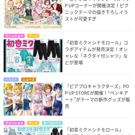
P UPコーナーが開催決定！ピク
ニックテーマの描き下ろしイラ
ストが可愛すぎ
ファッション
グッズ
「初音ミク×シナモロール」コ
ラボアイテムが発売決定！オシ
ャレな「ネクタイ付シャツ」な
どが登場
イベント
ニュース
『ピアプロキャラクターズ』PO
P UP STOREが開催！“ペンキア
ート”がテーマの新作グッズが販
売
ファッション
グッズ
ボーカロイド
「初音ミク×シナモロール」