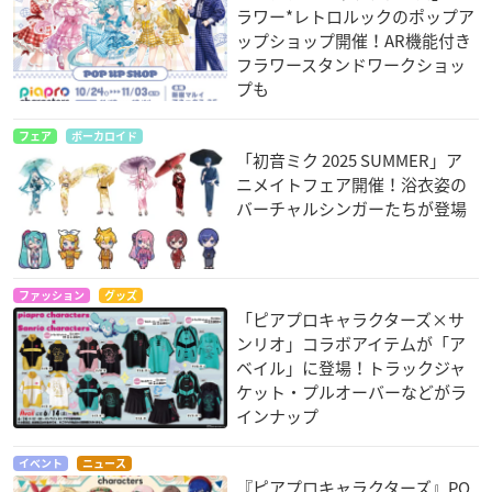
ラワー*レトロルックのポップア
ップショップ開催！AR機能付き
フラワースタンドワークショッ
プも
フェア
ボーカロイド
「初音ミク 2025 SUMMER」ア
ニメイトフェア開催！浴衣姿の
バーチャルシンガーたちが登場
ファッション
グッズ
「ピアプロキャラクターズ×サ
ンリオ」コラボアイテムが「ア
ベイル」に登場！トラックジャ
ケット・プルオーバーなどがラ
インナップ
イベント
ニュース
『ピアプロキャラクターズ』PO