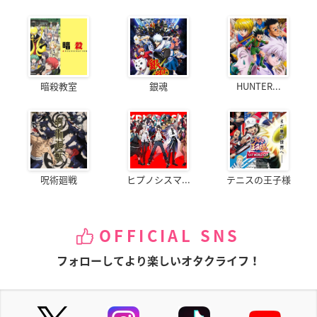
暗殺教室
銀魂
HUNTER...
呪術廻戦
ヒプノシスマ...
テニスの王子様
OFFICIAL SNS
フォローしてより楽しいオタクライフ！