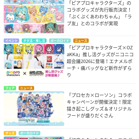
「ピアプロキャラクターズ」の
コラボグッズが先行販売決定！
「ぷくぷくあわわちゃん」「ラ
ブ友」とのコラボが実現
イベント
オタ活・推し活
ボーカロイド
ニュース
「ピアプロキャラクターズ×OZ
aKKa」推し活グッズがニコニコ
超会議2026に登場！エナメルポ
ーチ・痛バッグなど新作がずら
り
フェア
ニュース
「プロセカ×ローソン」コラボ
キャンペーンが開催決定！限定
描き起こしグッズ＆オリジナル
フードが盛りだくさん
グッズ
ボーカロイド