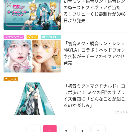
初音ミク・鏡音リン・鏡音レン
のぬーストフィギュアが当た
る！フリューくじ最新作が3月8
日より発売
ファッション
グッズ
ボーカロイド
「初音ミク・鏡音リン・レン×
MAYLA」コラボ！ヘッドフォン
や衣装がモチーフのイヤアクセ
発売
ニュース
「初音ミク×マクドナルド」コ
ラボ決定！“ミクの日”のサプラ
イズ告知に「どんなことが起こ
るのか楽しみ」
1コメント
1
2
3