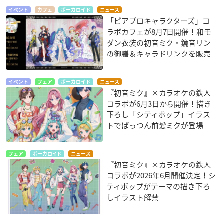
イベント
カフェ
ボーカロイド
ニュース
「ピアプロキャラクターズ」コ
ラボカフェが8月7日開催！和モ
ダン衣装の初音ミク・鏡音リン
の御膳＆キャラドリンクを販売
イベント
フェア
ボーカロイド
ニュース
『初音ミク』×カラオケの鉄人
コラボが6月3日から開催！描き
下ろし「シティポップ」イラス
トでぱっつん前髪ミクが登場
フェア
ボーカロイド
ニュース
『初音ミク』×カラオケの鉄人
コラボが2026年6月開催決定！シ
ティポップがテーマの描き下ろ
しイラスト解禁