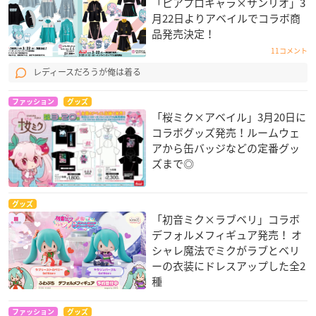
「ピアプロキャラ×サンリオ」3
月22日よりアベイルでコラボ商
品発売決定！
11コメント
レディースだろうが俺は着る
ファッション
グッズ
「桜ミク×アベイル」3月20日に
コラボグッズ発売！ルームウェ
アから缶バッジなどの定番グッ
ズまで◎
グッズ
「初音ミク×ラブベリ」コラボ
デフォルメフィギュア発売！ オ
シャレ魔法でミクがラブとベリ
ーの衣装にドレスアップした全2
種
ファッション
グッズ