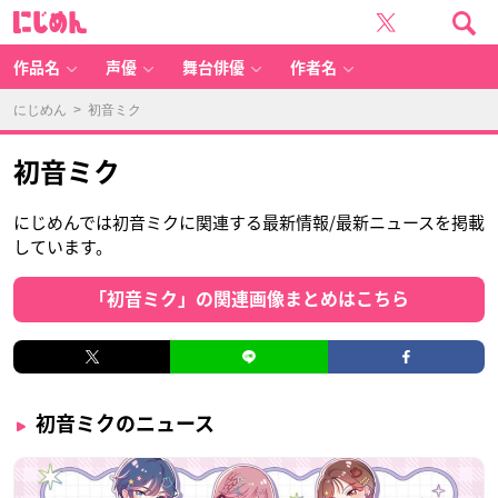
に
じ
め
ん
作品名
声優
舞台俳優
作者名
にじめん
> 初音ミク
初音ミク
にじめんでは初音ミクに関連する最新情報/最新ニュースを掲載
しています。
「初音ミク」の関連画像まとめはこちら
初音ミクのニュース