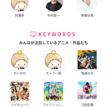
村瀬歩
中村悠一
斉藤壮馬
KEYWORDS
みんなが注目しているアニメ・作品たち
ちいかわ
キャラ一覧
鬼滅の刃
ハイキュー!!
アイドリッシ...
刀剣乱舞