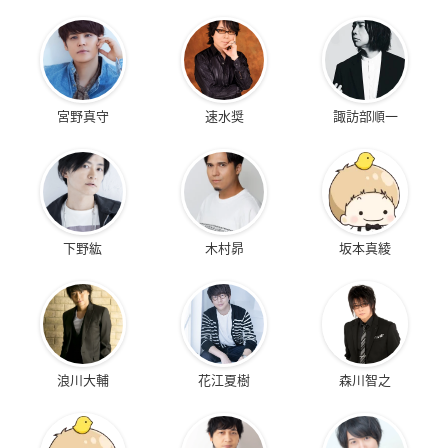
宮野真守
速水奨
諏訪部順一
下野紘
木村昴
坂本真綾
浪川大輔
花江夏樹
森川智之