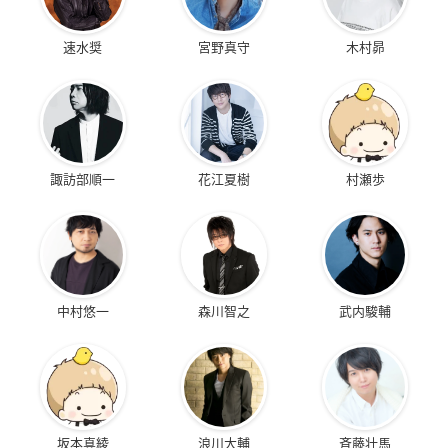
速水奨
宮野真守
木村昴
諏訪部順一
花江夏樹
村瀬歩
中村悠一
森川智之
武内駿輔
坂本真綾
浪川大輔
斉藤壮馬