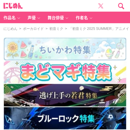
に
じ
め
ん
作品名
声優
舞台俳優
作者名
にじめん
>
ボーカロイド
>
初音ミク
> 「初音ミク 2025 SUMMER」ア