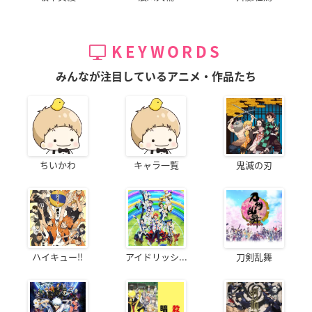
KEYWORDS
みんなが注目しているアニメ・作品たち
ちいかわ
キャラ一覧
鬼滅の刃
ハイキュー!!
アイドリッシ...
刀剣乱舞