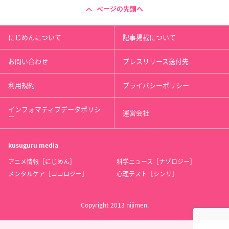
ページの先頭へ
にじめんについて
記事掲載について
お問い合わせ
プレスリリース送付先
利用規約
プライバシーポリシー
インフォマティブデータポリシ
運営会社
ー
kusuguru
media
アニメ情報［にじめん］
科学ニュース［ナゾロジー］
メンタルケア［ココロジー］
心理テスト［シンリ］
Copyright 2013 nijimen.