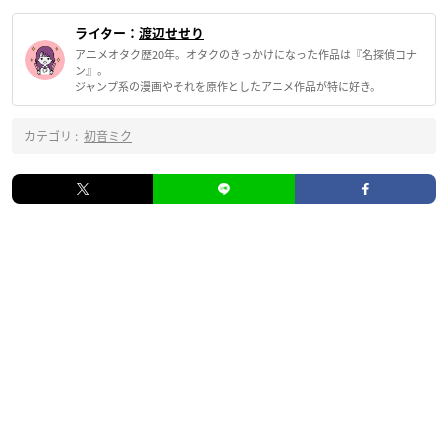
ライター：
渡辺せせり
アニメオタク歴20年。オタクのきっかけになった作品は『名探偵コナ
ン』。
ジャンプ系の漫画やそれを原作としたアニメ作品が特に好き。
カテゴリ :
初音ミク