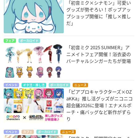
「初音ミク×シナモン」可愛い
グッズが勢ぞろい！ポップアッ
プショップ開催に「推し×推し
だ」
フェア
ボーカロイド
「初音ミク 2025 SUMMER」ア
ニメイトフェア開催！浴衣姿の
バーチャルシンガーたちが登場
イベント
オタ活・推し活
ボーカロイド
ニュース
「ピアプロキャラクターズ×OZ
aKKa」推し活グッズがニコニコ
超会議2026に登場！エナメルポ
ーチ・痛バッグなど新作がずら
り
イベント
カフェ
ボーカロイド
ニュース