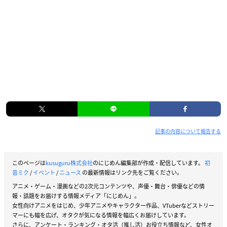
記事の内容について報告する
このページは
kusuguru株式会社
のにじめん編集部が作成・配信しています。
初
音ミク
/
イベント
/
ニュース
の最新情報はリンク先をご覧ください。
アニメ・ゲーム・漫画などの2次元コンテンツや、声優・舞台・俳優などの情
報・話題をお届けする情報メディア「にじめん」。
女性向けアニメをはじめ、少年アニメやキャラクター作品、VTuberなどストリー
マーにも幅を広げ、オタクが気になる情報を幅広くお届けしています。
さらに、アンケート・ランキング・オタ活（推し活）お役立ち情報など、女性オ