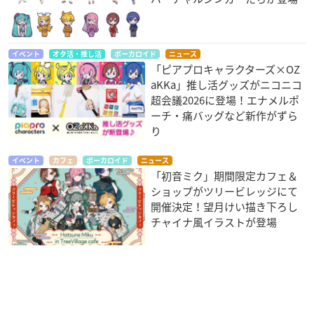
イベント
オタ活・推し活
ボーカロイド
ニュース
「ピアプロキャラクターズ×OZ
aKKa」推し活グッズがニコニコ
超会議2026に登場！エナメルポ
ーチ・痛バッグなど新作がずら
り
イベント
カフェ
ボーカロイド
ニュース
「初音ミク」期間限定カフェ＆
ショップがツリービレッジにて
開催決定！望月けい描き下ろし
チャイナ風イラストが登場