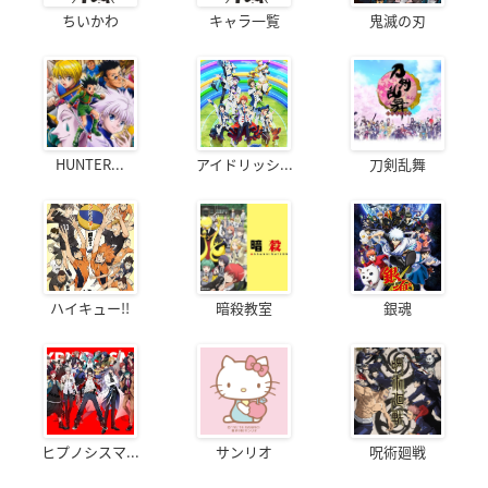
ちいかわ
キャラ一覧
鬼滅の刃
HUNTER...
アイドリッシ...
刀剣乱舞
ハイキュー!!
暗殺教室
銀魂
ヒプノシスマ...
サンリオ
呪術廻戦