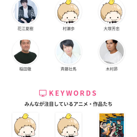
花江夏樹
村瀬歩
大塚芳忠
稲田徹
斉藤壮馬
木村昴
KEYWORDS
みんなが注目しているアニメ・作品たち