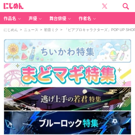
に
じ
め
ん
作品名
声優
舞台俳優
作者名
にじめん
>
ニュース
>
初音ミク
> 「ピアプロキャラクターズ」POP UP S