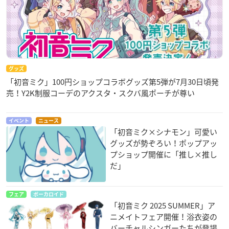
グッズ
「初音ミク」100円ショップコラボグッズ第5弾が7月30日頃発
売！Y2K制服コーデのアクスタ・スクバ風ポーチが尊い
イベント
ニュース
「初音ミク×シナモン」可愛い
グッズが勢ぞろい！ポップアッ
プショップ開催に「推し×推し
だ」
フェア
ボーカロイド
「初音ミク 2025 SUMMER」ア
ニメイトフェア開催！浴衣姿の
バーチャルシンガーたちが登場