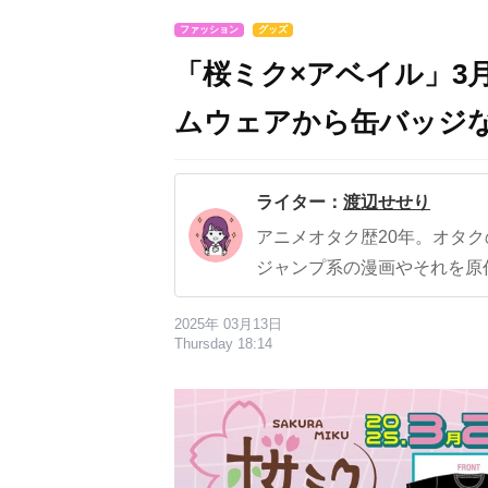
ファッション
グッズ
「桜ミク×アベイル」3
ムウェアから缶バッジ
ライター：
渡辺せせり
アニメオタク歴20年。オタ
ジャンプ系の漫画やそれを原
2025年 03月13日
Thursday 18:14