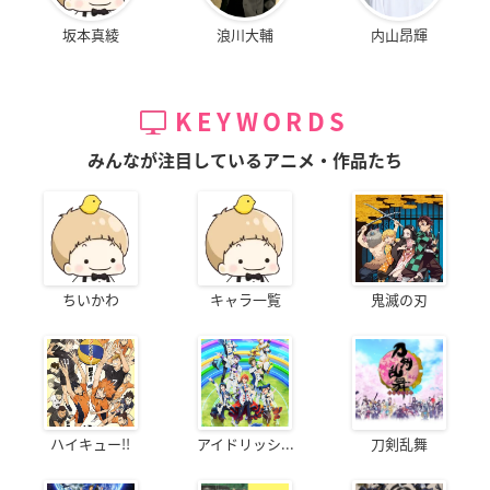
坂本真綾
浪川大輔
内山昂輝
KEYWORDS
みんなが注目しているアニメ・作品たち
ちいかわ
キャラ一覧
鬼滅の刃
ハイキュー!!
アイドリッシ...
刀剣乱舞