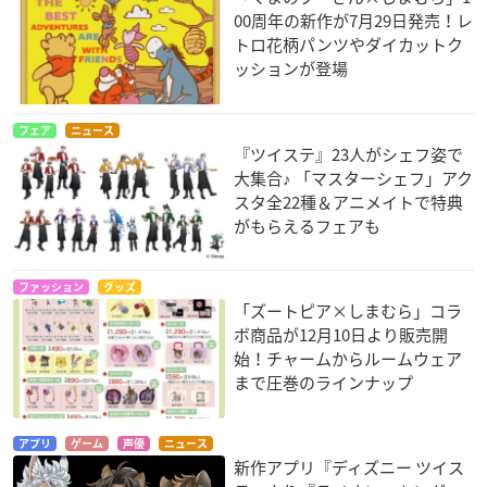
00周年の新作が7月29日発売！レ
トロ花柄パンツやダイカットク
ッションが登場
フェア
ニュース
『ツイステ』23人がシェフ姿で
大集合♪ 「マスターシェフ」アク
スタ全22種＆アニメイトで特典
がもらえるフェアも
ファッション
グッズ
「ズートピア×しまむら」コラ
ボ商品が12月10日より販売開
始！チャームからルームウェア
まで圧巻のラインナップ
アプリ
ゲーム
声優
ニュース
新作アプリ『ディズニー ツイス