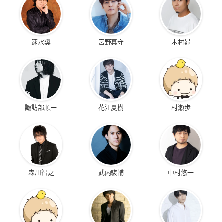
速水奨
宮野真守
木村昴
諏訪部順一
花江夏樹
村瀬歩
森川智之
武内駿輔
中村悠一