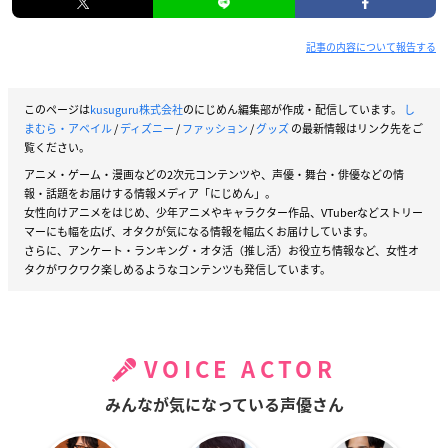
記事の内容について報告する
このページは
kusuguru株式会社
のにじめん編集部が作成・配信しています。
し
まむら・アベイル
/
ディズニー
/
ファッション
/
グッズ
の最新情報はリンク先をご
覧ください。
アニメ・ゲーム・漫画などの2次元コンテンツや、声優・舞台・俳優などの情
報・話題をお届けする情報メディア「にじめん」。
女性向けアニメをはじめ、少年アニメやキャラクター作品、VTuberなどストリー
マーにも幅を広げ、オタクが気になる情報を幅広くお届けしています。
さらに、アンケート・ランキング・オタ活（推し活）お役立ち情報など、女性オ
タクがワクワク楽しめるようなコンテンツも発信しています。
VOICE ACTOR
みんなが気になっている声優さん