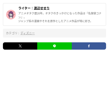
ライター：
渡辺せせり
アニメオタク歴20年。オタクのきっかけになった作品は『名探偵コナ
ン』。
ジャンプ系の漫画やそれを原作としたアニメ作品が特に好き。
カテゴリ :
ディズニー