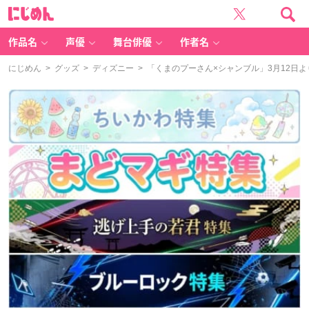
に
じ
め
ん
作品名
声優
舞台俳優
作者名
にじめん
>
グッズ
>
ディズニー
> 「くまのプーさん×シャンブル」3月12