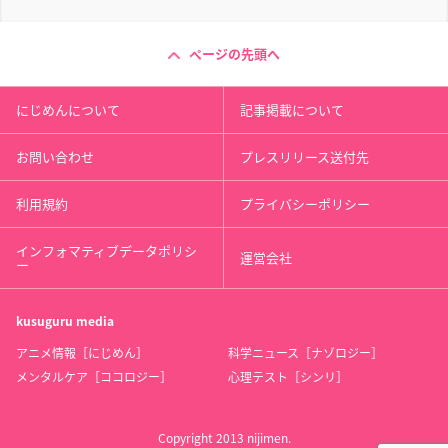
ページの先頭へ
にじめんについて
記事掲載について
お問い合わせ
プレスリリース送付先
利用規約
プライバシーポリシー
インフォマティブデータポリシ
運営会社
ー
kusuguru
media
アニメ情報［にじめん］
科学ニュース［ナゾロジー］
メンタルケア［ココロジー］
心理テスト［シンリ］
Copyright 2013 nijimen.