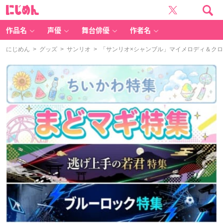
に
じ
め
ん
作品名
声優
舞台俳優
作者名
にじめん
>
グッズ
>
サンリオ
> 「サンリオ×シャンブル」マイメロディ＆ク