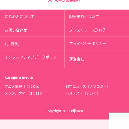
ページの先頭へ
にじめんについて
記事掲載について
お問い合わせ
プレスリリース送付先
利用規約
プライバシーポリシー
インフォマティブデータポリシ
運営会社
ー
kusuguru
media
アニメ情報［にじめん］
科学ニュース［ナゾロジー］
メンタルケア［ココロジー］
心理テスト［シンリ］
Copyright 2013 nijimen.