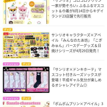
「サンリオ」コロコロクリリン
一家が勢ぞろい♪ ふるふるマスコ
ット＆巾着が8月14日からキデイ
ランド23店舗で先行販売
グッズ
サンリオキャラクターズ×アベ
イル 「みんなのたあ坊」「こぎ
みゅん」バースデーグッズ＆日
焼けシリーズが4月29日発売！
ファッション
グッズ
「サンリオ×ドンキホーテ」マ
スコット付きルーズソックスが
登場！平成ギャル気分が楽しめ
るオシャレアイテム◎
ファッション
グッズ
「ポムポムプリン×アベイル」3