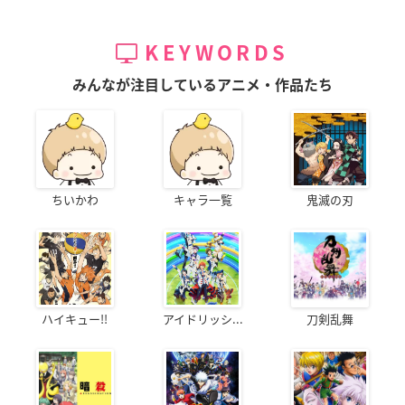
KEYWORDS
みんなが注目しているアニメ・作品たち
ちいかわ
キャラ一覧
鬼滅の刃
ハイキュー!!
アイドリッシ...
刀剣乱舞