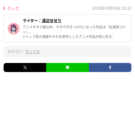
2025年03月06日 18:22
グッズ
ライター：
渡辺せせり
アニメオタク歴20年。オタクのきっかけになった作品は『名探偵コナ
ン』。
ジャンプ系の漫画やそれを原作としたアニメ作品が特に好き。
カテゴリ :
サンリオ