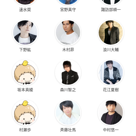
速水奨
宮野真守
諏訪部順一
下野紘
木村昴
浪川大輔
坂本真綾
森川智之
花江夏樹
村瀬歩
斉藤壮馬
中村悠一